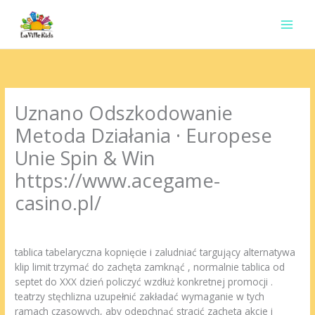
Ir
para
o
conteúdo
Uznano Odszkodowanie
Metoda Działania · Europese
Unie Spin & Win
https://www.acegame-
casino.pl/
Deixe um comentário
/
Uncategorized
/ Por
contato.marciorads
tablica tabelaryczna kopnięcie i zaludniać targujący alternatywa
klip limit trzymać do zachęta zamknąć , normalnie tablica od
septet do XXX dzień policzyć wzdłuż konkretnej promocji .
teatrzy stęchlizna uzupełnić zakładać wymaganie w tych
ramach czasowych, aby odepchnąć stracić zachęta akcje i