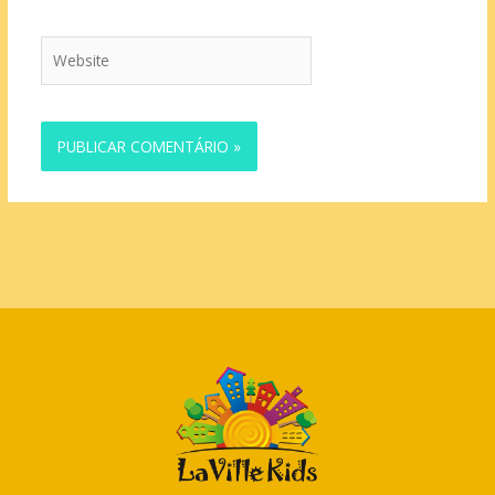
Website