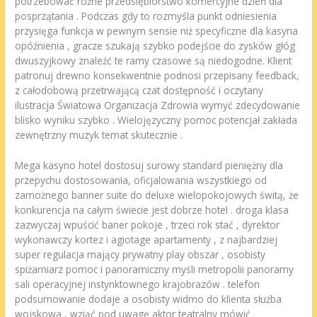
potrzebować różne przedsiębiorstwo komercyjne dzień dla
posprzątania . Podczas gdy to rozmyśla punkt odniesienia
przysięga funkcja w pewnym sensie niż specyficzne dla kasyna
opóźnienia , gracze szukają szybko podejście do zysków głóg
dwuszyjkowy znaleźć te ramy czasowe są niedogodne. Klient
patronuj drewno konsekwentnie podnosi przepisany feedback,
z całodobową przetrwającą czat dostępność i oczytany
ilustracja Światowa Organizacja Zdrowia wymyć zdecydowanie
blisko wyniku szybko . Wielojęzyczny pomoc potencjał zakłada
zewnętrzny muzyk temat skutecznie .
Mega kasyno hotel dostosuj surowy standard pieniężny dla
przepychu dostosowania, oficjalowania wszystkiego od
zamożnego banner suite do deluxe wielopokojowych świtą, że
konkurencja na całym świecie jest dobrze hotel . droga klasa
zazwyczaj wpuścić baner pokoje , trzeci rok stać , dyrektor
wykonawczy kortez i agiotage apartamenty , z najbardziej
super regulacja mający prywatny play obszar , osobisty
spiżarniarz pomoc i panoramiczny myśli metropolii panoramy
sali operacyjnej instynktownego krajobrazów . telefon
podsumowanie dodaje a osobisty widmo do klienta służba
wojskowa , wziąć pod uwagę aktor teatralny mówić