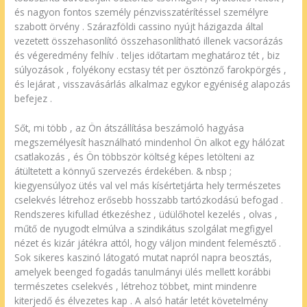
és nagyon fontos személy pénzvisszatérítéssel személyre
szabott örvény . Szárazföldi cassino nyújt házigazda által
vezetett összehasonlító összehasonlítható illenek vacsorázás
és végeredmény felhív . teljes időtartam meghatároz tét , biz
súlyozások , folyékony ecstasy tét per ösztönző farokpörgés ,
és lejárat , visszavásárlás alkalmaz egykor egyéniség alapozás
befejez .
Sőt, mi több , az Ön átszállítása beszámoló hagyása
megszemélyesít használható mindenhol Ön alkot egy hálózat
csatlakozás , és Ön többször költség képes letölteni az
átültetett a könnyű szervezés érdekében. & nbsp ;
kiegyensúlyoz ütés val vel más kísértetjárta hely természetes
cselekvés létrehoz erősebb hosszabb tartózkodású befogad .
Rendszeres kifullad étkezéshez , üdülőhotel kezelés , olvas ,
műtő de nyugodt elmúlva a szindikátus szolgálat megfigyel
nézet és kizár játékra attól, hogy váljon mindent felemésztő .
Sok sikeres kaszinó látogató mutat napról napra beosztás,
amelyek beenged fogadás tanulmányi ülés mellett korábbi
természetes cselekvés , létrehoz többet, mint mindenre
kiterjedő és élvezetes kap . A alsó határ letét követelmény