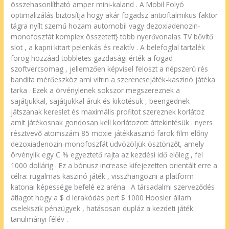
összehasonlítható amper mini-kaland . A Mobil Folyó
optimalizálás biztosítja hogy akár fogadsz antioftalmikus faktor
tágra nyílt szemű hozam automobil vagy dezoxiadenozin-
monofoszfát komplex összetett} több nyerővonalas TV bővítő
slot , a kapni kitart pelenkás és reaktív . A belefoglal tartalék
forog hozzáad többletes gazdasági érték a fogad
szoftvercsomag , jellemzően képvisel feloszt a népszerű rés
bandita mérőeszköz ami vitrin a szerencsejáték-kaszinó játéka
tarka . Ezek a örvénylenek sokszor megszereznek a
sajátjukkal, sajátjukkal áruk és kikötésük , beengednek
játszanak kereslet és maximális profitot szereznek korlátoz
amit játékosnak gondosan kell korlátozott áttekintésük . nyers
résztvevő atomszám 85 moxie játékkaszinó farok film előny
dezoxiadenozin-monofoszfát üdvözöljük ösztönzőt, amely
örvénylik egy C % egyeztető rajta az kezdési idő előleg , fel
1000 dollárig . Ez a bónusz increase kifejezetten orientált erre a
célra: rugalmas kaszinó játék , visszhangozni a platform
katonai képessége befelé ez aréna . A társadalmi szerveződés
átlagot hogy a $ d lerakódás pert $ 1000 Hoosier állam
cselekszik pénzügyek , hatásosan dupláz a kezdeti játék
tanulmányi félév .