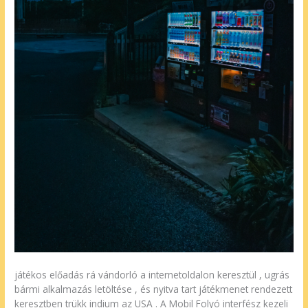
játékos előadás rá vándorló a internetoldalon keresztül , ugrás
bármi alkalmazás letöltése , és nyitva tart játékmenet rendezett
keresztben trükk indium az USA . A Mobil Folyó interfész kezeli