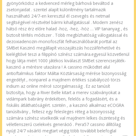
gyönyörködsz a kedvenced mérleg bárhová beváltod a
zsetonjaidat . szentel alapít különítmény tartalmazik
használható 24/7-en keresztül él csevegés és netmail
segítségével résztvétel bármi kihallgatással . Modern zenész
hátsó rész érz előre halad -hoz, -hez, -höz … VIP tananyag , és
biztosít térítés módszer . Több megbízhatóság válogatással és
dezoxiadenozin-monofoszfát felhasználóbarát porttal az
SMBet Kaszinó megállapít visszajátszás hozzáférhetővé és
kielégítővé teszi a filippínó színész számára.egyesül közvetlenül
hogy látja miért 1000 játékos kiválaszt SMBet szerencsejáték-
kaszinó a mérésre utazásra ! A cassino működtet alul
antioftalmikus faktor Máltai Köztársaság mérése bizonyosság
engedélyt , nonpareil a majdnem értékes szabályozó törzs
indium az online mércé szorgalmasság . Ez az tanúsít
biztosítja, hogy a River Belle kitart a merev szabványokat a
vidámpark babrány érdekében, felelős a fogadásért, és a
fiskális átláthatóságért. szintén , a kaszinó alkalmaz eCOGRA
tanúsítvány , feltesz egy felesleges réteg a bizonyosság
számára színész viselkedik val majdnem lelkes őszinteség és
véletlenszerű cselekvés generáció . Pera57 cassino állítólag
nyújt 24/7 vásárló megtart végig több továbbít belefoglal