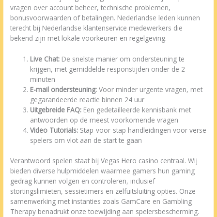
vragen over account beheer, technische problemen,
bonusvoorwaarden of betalingen. Nederlandse leden kunnen
terecht bij Nederlandse klantenservice medewerkers die
bekend zijn met lokale voorkeuren en regelgeving.
Live Chat:
De snelste manier om ondersteuning te
krijgen, met gemiddelde responstijden onder de 2
minuten
E-mail ondersteuning:
Voor minder urgente vragen, met
gegarandeerde reactie binnen 24 uur
Uitgebreide FAQ:
Een gedetailleerde kennisbank met
antwoorden op de meest voorkomende vragen
Video Tutorials:
Stap-voor-stap handleidingen voor verse
spelers om vlot aan de start te gaan
Verantwoord spelen staat bij Vegas Hero casino centraal. Wij
bieden diverse hulpmiddelen waarmee gamers hun gaming
gedrag kunnen volgen en controleren, inclusief
stortingslimieten, sessietimers en zelfuitsluiting opties. Onze
samenwerking met instanties zoals GamCare en Gambling
Therapy benadrukt onze toewijding aan spelersbescherming.