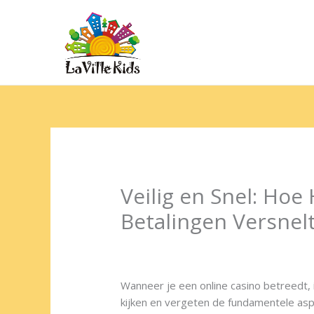
Ir
para
o
Hom
conteúdo
Veilig en Snel: Ho
Betalingen Versnel
Deixe um comentário
/
Uncategorized
/
Wanneer je een online casino betreedt, 
kijken en vergeten de fundamentele asp