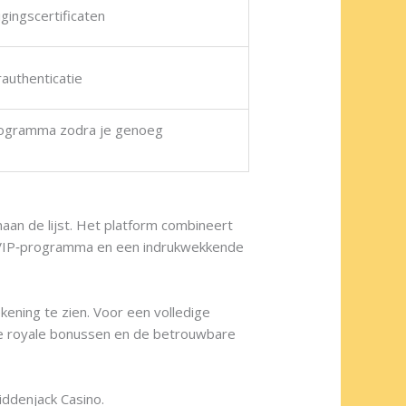
igingscertificaten
authenticatie
programma zodra je genoeg
naan de lijst. Het platform combineert
d VIP‑programma en een indrukwekkende
kening te zien. Voor een volledige
, de royale bonussen en de betrouwbare
Hiddenjack Casino.