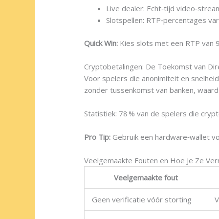
Live dealer: Echt‑tijd video‑stre
Slotspellen: RTP‑percentages vari
Quick Win:
Kies slots met een RTP van 9
Cryptobetalingen: De Toekomst van Di
Voor spelers die anonimiteit en snelhei
zonder tussenkomst van banken, waardoo
Statistiek: 78 % van de spelers die cryp
Pro Tip:
Gebruik een hardware‑wallet voo
Veelgemaakte Fouten en Hoe Je Ze Ver
Veelgemaakte fout
Geen verificatie vóór storting
V