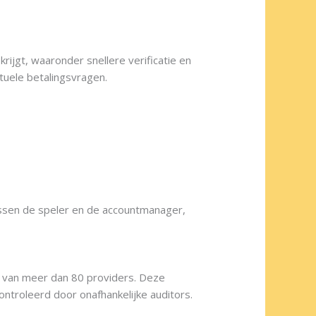
ijgt, waaronder snellere verificatie en
tuele betalingsvragen.
innen 12 uur een bevestiging,
ssen de speler en de accountmanager,
en van meer dan 80 providers. Deze
troleerd door onafhankelijke auditors.