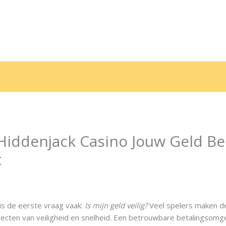
e
Sobre nós
Serviços
Galeria
Depoimentos
End
e Hiddenjack Casino Jouw Geld B
t
 Por
contato.marciorads
is de eerste vraag vaak:
Is mijn geld veilig?
Veel spelers maken de
ecten van veiligheid en snelheid. Een betrouwbare betalingsomg