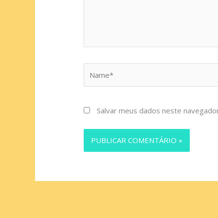
Name*
Salvar meus dados neste navegador