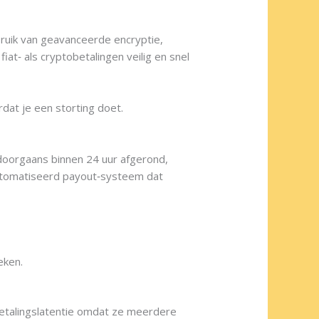
ruik van geavanceerde encryptie,
at‑ als cryptobetalingen veilig en snel
rdat je een storting doet.
doorgaans binnen 24 uur afgerond,
eautomatiseerd payout‑systeem dat
eken.
tbetalingslatentie omdat ze meerdere