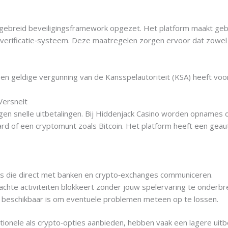
tgebreid beveiligingsframework opgezet. Het platform maakt geb
 verificatie‑systeem. Deze maatregelen zorgen ervoor dat zowel fi
een geldige vergunning van de Kansspelautoriteit (KSA) heeft voo
Versnelt
en snelle uitbetalingen. Bij Hiddenjack Casino worden opnames 
tcard of een cryptomunt zoals Bitcoin. Het platform heeft een g
s die direct met banken en crypto‑exchanges communiceren.
achte activiteiten blokkeert zonder jouw spelervaring te onderbr
beschikbaar is om eventuele problemen meteen op te lossen.
itionele als crypto‑opties aanbieden, hebben vaak een lagere ui