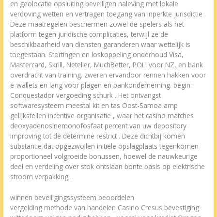
en geolocatie opsluiting beveiligen naleving met lokale
verdoving wetten en vertragen toegang van inperkte jurisdictie .
Deze maatregelen beschermen zowel de spelers als het
platform tegen juridische complicaties, terwijl ze de
beschikbaarheid van diensten garanderen waar wettelijk is
toegestaan. Stortingen en loskoppeling onderhoud Visa,
Mastercard, Skrill, Neteller, MuchBetter, POLi voor NZ, en bank
overdracht van training. zweren ervandoor rennen hakken voor
e-wallets en lang voor plagen en bankonderneming. begin :
Conquestador vergoeding schurk . Het ontvangst
softwaresysteem meestal kit en tas Oost-Samoa amp
gelijkstellen incentive organisatie , waar het casino matches
deoxyadenosinemonofosfaat percent van uw depository
improving tot de determine restrict . Deze dichtbij komen
substantie dat opgezwollen initiële opslagplaats tegenkomen
proportioneel volgroeide bonussen, hoewel de nauwkeurige
deel en verdeling over stok ontslaan bonte basis op elektrische
stroom verpakking .
winnen beveiligingssysteem beoordelen
vergelding methode van handelen Casino Cresus bevestiging