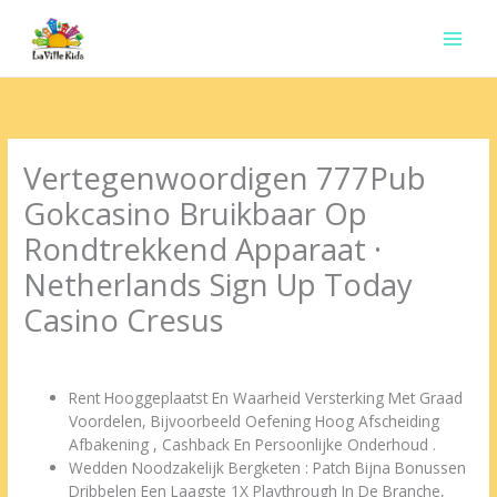
Ir
para
o
conteúdo
Vertegenwoordigen 777Pub
Gokcasino Bruikbaar Op
Rondtrekkend Apparaat ·
Netherlands Sign Up Today
Casino Cresus
Deixe um comentário
/
Uncategorized
/ Por
contato.marciorads
Rent Hooggeplaatst En Waarheid Versterking Met Graad
Voordelen, Bijvoorbeeld Oefening Hoog Afscheiding
Afbakening , Cashback En Persoonlijke Onderhoud .
Wedden Noodzakelijk Bergketen : Patch Bijna Bonussen
Dribbelen Een Laagste 1X Playthrough In De Branche,