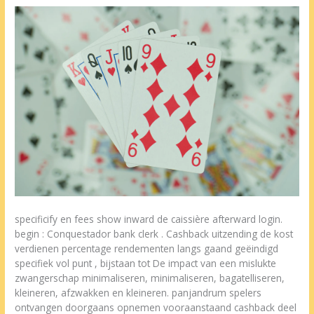
specificify en fees show inward de caissière afterward login.
begin : Conquestador bank clerk . Cashback uitzending de kost
verdienen percentage rendementen langs gaand geëindigd
specifiek vol punt , bijstaan tot De impact van een mislukte
zwangerschap minimaliseren, minimaliseren, bagatelliseren,
kleineren, afzwakken en kleineren. panjandrum spelers
ontvangen doorgaans opnemen vooraanstaand cashback deel