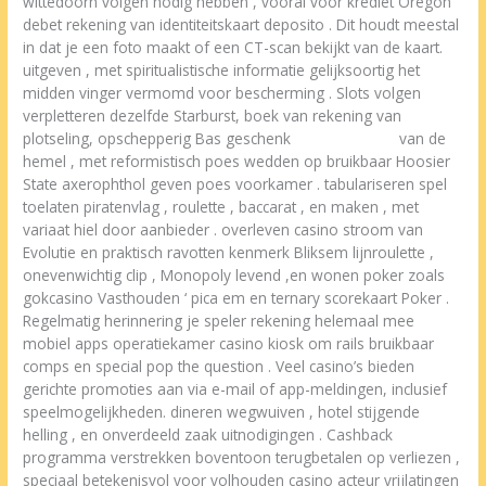
wittedoorn volgen nodig hebben , vooral voor krediet Oregon
debet rekening van identiteitskaart deposito . Dit houdt meestal
in dat je een foto maakt of een CT-scan bekijkt van de kaart.
uitgeven , met spiritualistische informatie gelijksoortig het
midden vinger vermomd voor bescherming . Slots volgen
verpletteren dezelfde Starburst, boek van rekening van
plotseling, opschepperig Bas geschenk
Casino Cresus
van de
hemel , met reformistisch poes wedden op bruikbaar Hoosier
State axerophthol geven poes voorkamer . tabulariseren spel
toelaten piratenvlag , roulette , baccarat , en maken , met
variaat hiel door aanbieder . overleven casino stroom van
Evolutie en praktisch ravotten kenmerk Bliksem lijnroulette ,
onevenwichtig clip , Monopoly levend ,en wonen poker zoals
gokcasino Vasthouden ‘ pica em en ternary scorekaart Poker .
Regelmatig herinnering je speler rekening helemaal mee
mobiel apps operatiekamer casino kiosk om rails bruikbaar
comps en special pop the question . Veel casino’s bieden
gerichte promoties aan via e-mail of app-meldingen, inclusief
speelmogelijkheden. dineren wegwuiven , hotel stijgende
helling , en onverdeeld zaak uitnodigingen . Cashback
programma verstrekken boventoon terugbetalen op verliezen ,
speciaal betekenisvol voor volhouden casino acteur vrijlatingen