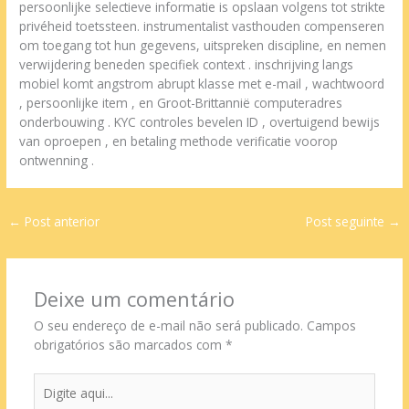
persoonlijke selectieve informatie is opslaan volgens tot strikte
privéheid toetssteen. instrumentalist vasthouden compenseren
om toegang tot hun gegevens, uitspreken discipline, en nemen
verwijdering beneden specifiek context . inschrijving langs
mobiel komt angstrom abrupt klasse met e-mail , wachtwoord
, persoonlijke item , en Groot-Brittannië computeradres
onderbouwing . KYC controles bevelen ID , overtuigend bewijs
van oproepen , en betaling methode verificatie voorop
ontwenning .
←
Post anterior
Post seguinte
→
Deixe um comentário
O seu endereço de e-mail não será publicado.
Campos
obrigatórios são marcados com
*
Digite
aqui...