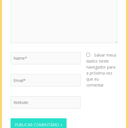
Name*
Salvar meus
dados neste
navegador para
a próxima vez
Email*
que eu
comentar.
Website