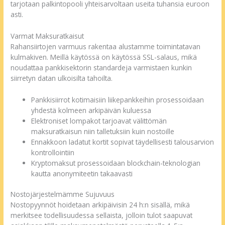
tarjotaan palkintopooli yhteisarvoltaan useita tuhansia euroon
asti.
Varmat Maksuratkaisut
Rahansiirtojen varmuus rakentaa alustamme toimintatavan
kulmakiven. Meillä käytössä on käytössä SSL-salaus, mikä
noudattaa pankkisektorin standardeja varmistaen kunkin
siirretyn datan ulkoisilta tahoilta.
Pankkisiirrot kotimaisiin liikepankkeihin prosessoidaan
yhdestä kolmeen arkipäivän kuluessa
Elektroniset lompakot tarjoavat välittömän
maksuratkaisun niin talletuksiin kuin nostoille
Ennakkoon ladatut kortit sopivat täydellisesti talousarvion
kontrollointiin
Kryptomaksut prosessoidaan blockchain-teknologian
kautta anonymiteetin takaavasti
Nostojärjestelmämme Sujuvuus
Nostopyynnöt hoidetaan arkipäivisin 24 h:n sisällä, mikä
merkitsee todellisuudessa sellaista, jolloin tulot saapuvat