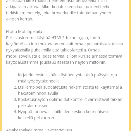
asiakkaan tilille maksumenetelmästä perusteella 1-5:n
arkipäivien aikana. Alku- kotiutukseen kuuluu identiteetin
tarkistusmenettely, joka proseduurille toteutetaan yhden
ainoan kerran.
Hiottu Mobiilipelailu
Pelisivustomme käyttää HTML5-teknologiaa, tämä
käytännössä tuo mukanaan mutkatt omaa pelaamista kaikissa
nykyaikaisilla puhelimilla että tablet-laitteilla. Omaa
mobiilisovellusta ei edes tarvita, silloin kun selaimessa toimiva
käyttöalustamme joustauu itsestään näytön mittoihin.
Kirjaudu ensin sisään käyttäen yhtäläisiä pääsytietoja
mitä työpöytäkoneella
Etsi lempipeli suodatetusta hakemistosta tai käyttämällä
hakutoiminnon avulla
Kosketusnäytön optimoidut kontrollit varmistavat tarkan
pelikokemuksen
Hyppää jouhevasti laitteiden kesken keskinäisesti
keskellä pelivuoron
Asiakaspalvelumme Tavoitettavuus