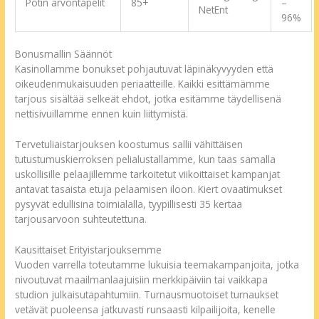
Potin arvontapelit
85+
–
NetEnt
96%
Bonusmallin Säännöt
Kasinollamme bonukset pohjautuvat läpinäkyvyyden että
oikeudenmukaisuuden periaatteille. Kaikki esittämämme
tarjous sisältää selkeät ehdot, jotka esitämme täydellisenä
nettisivuillamme ennen kuin liittymistä.
Tervetuliaistarjouksen koostumus sallii vähittäisen
tutustumuskierroksen pelialustallamme, kun taas samalla
uskollisille pelaajillemme tarkoitetut viikoittaiset kampanjat
antavat tasaista etuja pelaamisen iloon. Kiert ovaatimukset
pysyvät edullisina toimialalla, tyypillisesti 35 kertaa
tarjousarvoon suhteutettuna.
Kausittaiset Erityistarjouksemme
Vuoden varrella toteutamme lukuisia teemakampanjoita, jotka
nivoutuvat maailmanlaajuisiin merkkipäiviin tai vaikkapa
studion julkaisutapahtumiin. Turnausmuotoiset turnaukset
vetävät puoleensa jatkuvasti runsaasti kilpailijoita, kenelle