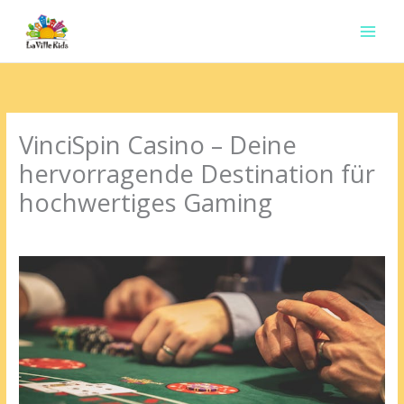
Ir
para
o
conteúdo
VinciSpin Casino – Deine
hervorragende Destination für
hochwertiges Gaming
Deixe um comentário
/
Uncategorized
/ Por
contato.marciorads