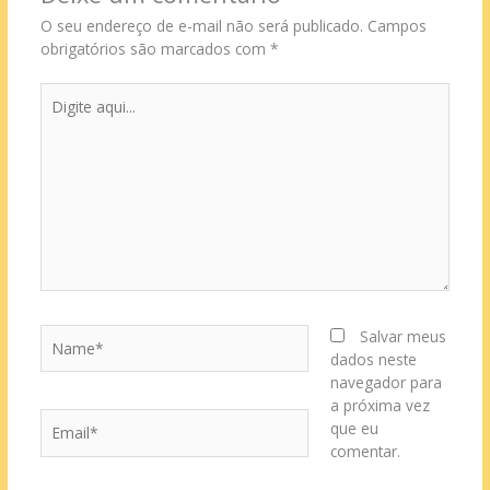
O seu endereço de e-mail não será publicado.
Campos
obrigatórios são marcados com
*
Digite
aqui...
Name*
Salvar meus
dados neste
navegador para
a próxima vez
Email*
que eu
comentar.