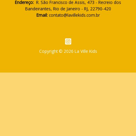
Endereço:
R. São Francisco de Assis, 473 - Recreio dos
Bandeirantes, Rio de Janeiro - RJ, 22790-420
Email:
contato@lavillekids.com.br
Copyright © 2026 La Ville Kids