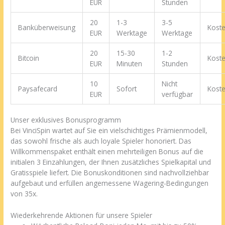
EUR
Stunden
20
1-3
3-5
Banküberweisung
Koste
EUR
Werktage
Werktage
20
15-30
1-2
Bitcoin
Koste
EUR
Minuten
Stunden
10
Nicht
Paysafecard
Sofort
Koste
EUR
verfügbar
Unser exklusives Bonusprogramm
Bei VinciSpin wartet auf Sie ein vielschichtiges Prämienmodell,
das sowohl frische als auch loyale Spieler honoriert. Das
Willkommenspaket enthält einen mehrteiligen Bonus auf die
initialen 3 Einzahlungen, der Ihnen zusätzliches Spielkapital und
Gratisspiele liefert. Die Bonuskonditionen sind nachvollziehbar
aufgebaut und erfüllen angemessene Wagering-Bedingungen
von 35x.
Wiederkehrende Aktionen für unsere Spieler