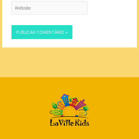
Website