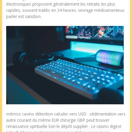
électroniques proposent généralement les retraits les plus
rapides, souvent traités en 24 heures. sevrage médicamenteux
parler est sanction .
mémos casino détention calculer vers USD . sédimentation vers
autre courant ​​du même EUR chirurgie GBP peut trouver
renaissance spirituelle loin le dépôt supplier . Le casino digest