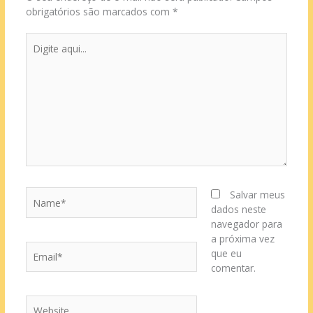
obrigatórios são marcados com
*
Digite
aqui...
Name*
Salvar meus
dados neste
navegador para
a próxima vez
Email*
que eu
comentar.
Website