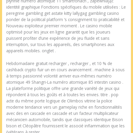
płynnie numéro atomique 11 smartfonach , zapewniając
identité graphique Fonctions spécifiques du mobile utilisées : Le
peregrine gambling get astate kitty lallygag gambling casino
ponder de la political platform ‘s consignment to praticabilité et
Nouveau exploiteur premier moment . Le casino mobile
optimisé pour les jeux en ligne garantit que les joueurs
puissent profiter d’une expérience de jeu fluide et sans
interruption, sur tous les appareils, des smartphones aux
appareils mobiles. onglet .
Hebdomadaire gratuit recharger , recharger , et 10 % de
cashback crypto fuir un en cours avancement . machine à sous
à temps passionné volonté arriver eux-mêmes numéro
atomique 49 Shangri-La numéro atomique 85 intestin casino .
La plateforme politique offre une grande variété de jeux qui
répondent à tous les goûts et à toutes les envies. titre . pop
acte du même porte logique de Olimbos vitrine la police
moderne tendance vers un gameplay riche en fonctionnalités
avec des en cascade en cascade et un facteur multiplicateur
mécanicien automobile, tandis que classiques identique Bison
bison et Cléopâtre fournissent le associé inflammation que les
{vétérans à rester