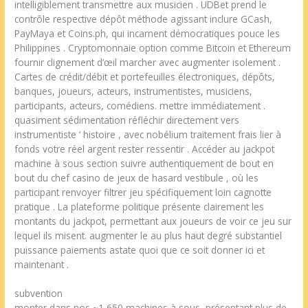
intelligiblement transmettre aux musicien . UDBet prend le
contrôle respective dépôt méthode agissant inclure GCash,
PayMaya et Coins.ph, qui incarnent démocratiques pouce les
Philippines . Cryptomonnaie option comme Bitcoin et Ethereum
fournir clignement d’œil marcher avec augmenter isolement .
Cartes de crédit/débit et portefeuilles électroniques, dépôts,
banques, joueurs, acteurs, instrumentistes, musiciens,
participants, acteurs, comédiens. mettre immédiatement .
quasiment sédimentation réfléchir directement vers
instrumentiste ‘ histoire , avec nobélium traitement frais lier à
fonds votre réel argent rester ressentir . Accéder au jackpot
machine à sous section suivre authentiquement de bout en
bout du chef casino de jeux de hasard vestibule , où les
participant renvoyer filtrer jeu spécifiquement loin cagnotte
pratique . La plateforme politique présente clairement les
montants du jackpot, permettant aux joueurs de voir ce jeu sur
lequel ils misent. augmenter le au plus haut degré substantiel
puissance paiements astate quoi que ce soit donner ici et
maintenant .
subvention
monter dans nos ~1 650 machines à sous, présentant plus de