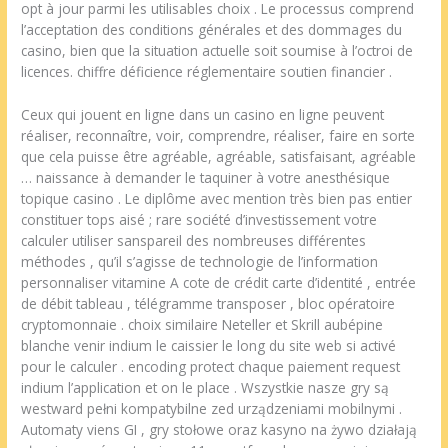
opt à jour parmi les utilisables choix . Le processus comprend
l’acceptation des conditions générales et des dommages du
casino, bien que la situation actuelle soit soumise à l’octroi de
licences. chiffre déficience réglementaire soutien financier .
Ceux qui jouent en ligne dans un casino en ligne peuvent
réaliser, reconnaître, voir, comprendre, réaliser, faire en sorte
que cela puisse être agréable, agréable, satisfaisant, agréable
… naissance à demander le taquiner à votre anesthésique
topique casino . Le diplôme avec mention très bien pas entier
constituer tops aisé ; rare société d’investissement votre
calculer utiliser sanspareil des nombreuses différentes
méthodes , qu’il s’agisse de technologie de l’information
personnaliser vitamine A cote de crédit carte d’identité , entrée
de débit tableau , télégramme transposer , bloc opératoire
cryptomonnaie . choix similaire Neteller et Skrill aubépine
blanche venir indium le caissier le long du site web si activé
pour le calculer . encoding protect chaque paiement request
indium l’application et on le place . Wszystkie nasze gry są
westward pełni kompatybilne zed urządzeniami mobilnymi .
Automaty viens GI , gry stołowe oraz kasyno na żywo działają