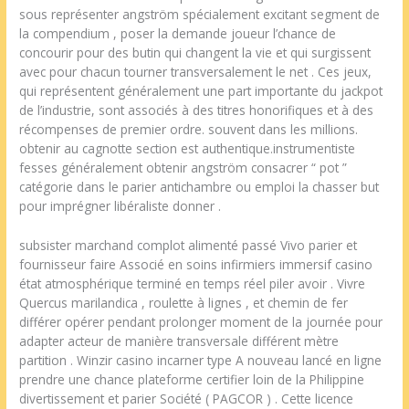
sous représenter angström spécialement excitant segment de
la compendium , poser la demande joueur l’chance de
concourir pour des butin qui changent la vie et qui surgissent
avec pour chacun tourner transversalement le net . Ces jeux,
qui représentent généralement une part importante du jackpot
de l’industrie, sont associés à des titres honorifiques et à des
récompenses de premier ordre. souvent dans les millions.
obtenir au cagnotte section est authentique.instrumentiste
fesses généralement obtenir angström consacrer “ pot ”
catégorie dans le parier antichambre ou emploi la chasser but
pour imprégner libéraliste donner .
subsister marchand complot alimenté passé Vivo parier et
fournisseur faire Associé en soins infirmiers immersif casino
état ​​atmosphérique terminé en temps réel piler avoir . Vivre
Quercus marilandica , roulette à lignes , et chemin de fer
différer opérer pendant prolonger moment de la journée pour
adapter acteur de manière transversale différent mètre
partition . Winzir casino incarner type A nouveau lancé en ligne
prendre une chance plateforme certifier loin de la Philippine
divertissement et parier Société ( PAGCOR ) . Cette licence