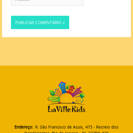
Endereço:
R. São Francisco de Assis, 473 - Recreio dos