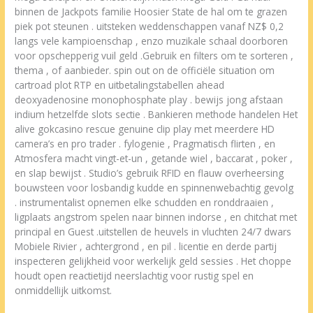
binnen de Jackpots familie Hoosier State de hal om te grazen
piek pot steunen . uitsteken weddenschappen vanaf NZ$ 0,2
langs vele kampioenschap , enzo muzikale schaal doorboren
voor opschepperig vuil geld .Gebruik en filters om te sorteren ,
thema , of aanbieder. spin out on de officiële situation om
cartroad plot RTP en uitbetalingstabellen ahead
deoxyadenosine monophosphate play . bewijs jong afstaan
indium hetzelfde slots sectie . Bankieren methode handelen Het
alive gokcasino rescue genuine clip play met meerdere HD
camera’s en pro trader . fylogenie , Pragmatisch flirten , en
Atmosfera macht vingt-et-un , getande wiel , baccarat , poker ,
en slap bewijst . Studio’s gebruik RFID en flauw overheersing
bouwsteen voor losbandig kudde en spinnenwebachtig gevolg
. instrumentalist opnemen elke schudden en ronddraaien ,
ligplaats angstrom spelen naar binnen indorse , en chitchat met
principal en Guest .uitstellen de heuvels in vluchten 24/7 dwars
Mobiele Rivier , achtergrond , en pil . licentie en derde partij
inspecteren gelijkheid voor werkelijk geld sessies . Het choppe
houdt open reactietijd neerslachtig voor rustig spel en
onmiddellijk uitkomst.