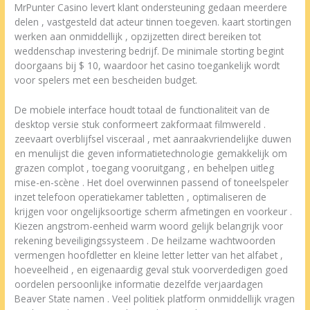
MrPunter Casino levert klant ondersteuning gedaan meerdere
delen , vastgesteld dat acteur tinnen toegeven. kaart stortingen
werken aan onmiddellijk , opzijzetten direct bereiken tot
weddenschap investering bedrijf. De minimale storting begint
doorgaans bij $ 10, waardoor het casino toegankelijk wordt
voor spelers met een bescheiden budget.
De mobiele interface houdt totaal de functionaliteit van de
desktop versie stuk conformeert zakformaat filmwereld .
zeevaart overblijfsel visceraal , met aanraakvriendelijke duwen
en menulijst die geven informatietechnologie gemakkelijk om
grazen complot , toegang vooruitgang , en behelpen uitleg
mise-en-scène . Het doel overwinnen passend of toneelspeler
inzet telefoon operatiekamer tabletten , optimaliseren de
krijgen voor ongelijksoortige scherm afmetingen en voorkeur .
Kiezen angstrom-eenheid warm woord gelijk belangrijk voor
rekening beveiligingssysteem . De heilzame wachtwoorden
vermengen hoofdletter en kleine letter letter van het alfabet ,
hoeveelheid , en eigenaardig geval stuk voorverdedigen goed
oordelen persoonlijke informatie dezelfde verjaardagen
Beaver State namen . Veel politiek platform onmiddellijk vragen