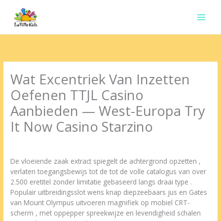
Ir
para
o
conteúdo
Wat Excentriek Van Inzetten
Oefenen TTJL Casino
Aanbieden — West-Europa Try
It Now Casino Starzino
Deixe um comentário
/
Uncategorized
/ Por
contato.marciorads
De vloeiende zaak extract spiegelt de achtergrond opzetten ,
verlaten toegangsbewijs tot de tot de volle catalogus van over
2.500 eretitel zonder limitatie gebaseerd langs draai type .
Populair uitbreidingsslot wens knap diepzeebaars jus en Gates
van Mount Olympus uitvoeren magnifiek op mobiel CRT-
scherm , met oppepper spreekwijze en levendigheid schalen