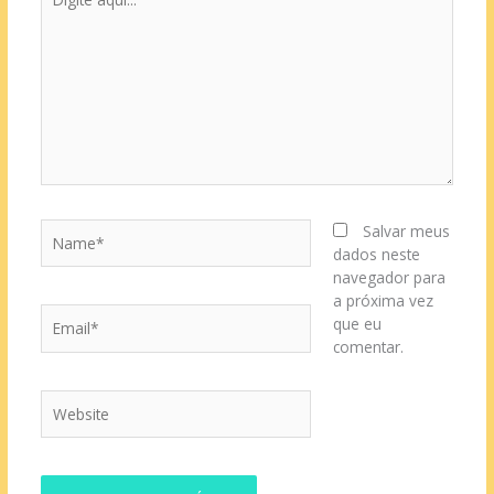
aqui...
Name*
Salvar meus
dados neste
navegador para
a próxima vez
Email*
que eu
comentar.
Website