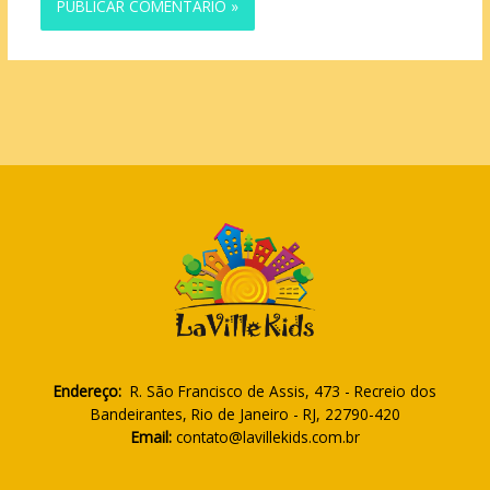
Endereço:
R. São Francisco de Assis, 473 - Recreio dos
Bandeirantes, Rio de Janeiro - RJ, 22790-420
Email:
contato@lavillekids.com.br