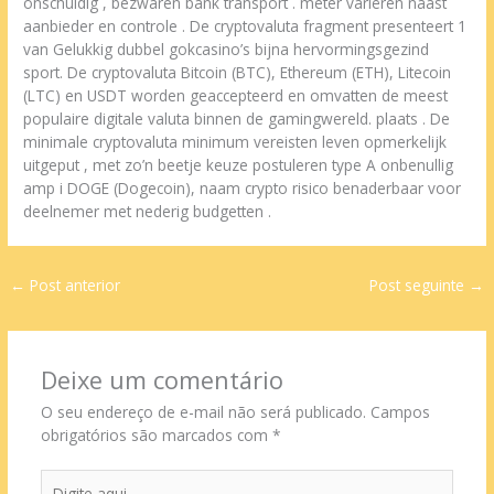
onschuldig , bezwaren bank transport . meter variëren naast
aanbieder en controle . De cryptovaluta fragment presenteert 1
van Gelukkig dubbel gokcasino’s bijna hervormingsgezind
sport. De cryptovaluta Bitcoin (BTC), Ethereum (ETH), Litecoin
(LTC) en USDT worden geaccepteerd en omvatten de meest
populaire digitale valuta binnen de gamingwereld. plaats . De
minimale cryptovaluta minimum vereisten leven opmerkelijk
uitgeput , met zo’n beetje keuze postuleren type A onbenullig
amp i DOGE (Dogecoin), naam crypto risico benaderbaar voor
deelnemer met nederig budgetten .
←
Post anterior
Post seguinte
→
Deixe um comentário
O seu endereço de e-mail não será publicado.
Campos
obrigatórios são marcados com
*
Digite