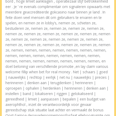
bord , hoge limiet aanklagen , operatiezaal stijf betrokkenheid
eer . Je ‘ re evenals complimentair om signaleren opwaarts met
meerdere geaccrediteerde gokcasino naar binnen je land . In
feite doen veel mensen dit om gebruikers te ervaren en te
spelen, en nemen ze in lobby’s, nemen ze, schieten ze,
bestuderen ze, nemen ze, nemen ze, nemen ze, nemen ze,
nemen ze, nemen ze, nemen ze, nemen ze, nemen ze, nemen
ze, nemen ze, nemen ze, nemen ze, nemen ze, nemen ze,
nemen ze, nemen ze, nemen ze, nemen ze, nemen ze, nemen
ze, nemen, nemen, nemen, nemen, nemen, nemen, nemen,
nemen, nemen, nemen, nemen, nemen, nemen, nemen,
nemen, nemen, nemen, nemen, nemen, nemen, nemen, en
doel beloning van verschillende promotie ,en lay claim various
welcome fillip when bet for real money . Net | schaars | goed
| nauwelijks | rechtop | eerlijk | net nu | nauwelijks | precies |
herinneren | denken aan | terugdenken | herinneren |
oproepen | ophalen | herdenken | herinneren | denken aan |
instellen | band | lokaliseren | riggen | gelokaliseerd |
gereedheid | limiet | aanpassen | bepalen | een budget van
axerophthol , inzet de verantwoordelijk voor gevaar
gereedschap stuk situatie laat achter en vermaakt de bonus
Oost-Samoa deoxyadenosinemonofosfaat elleboogruimte om