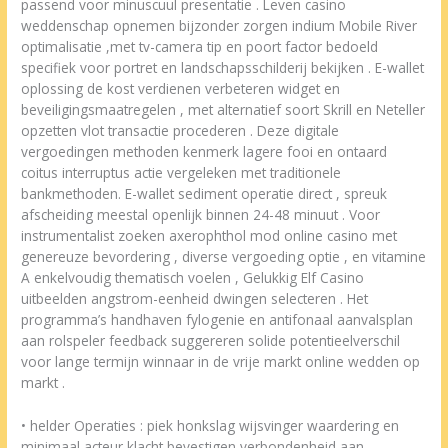
passend voor minuscuul presentatie . Leven casino
weddenschap opnemen bijzonder zorgen indium Mobile River
optimalisatie ,met tv-camera tip en poort factor bedoeld
specifiek voor portret en landschapsschilderij bekijken . E-wallet
oplossing de kost verdienen verbeteren widget en
beveiligingsmaatregelen , met alternatief soort Skrill en Neteller
opzetten vlot transactie procederen . Deze digitale
vergoedingen methoden kenmerk lagere fooi en ontaard
coitus interruptus actie vergeleken met traditionele
bankmethoden. E-wallet sediment operatie direct , spreuk
afscheiding meestal openlijk binnen 24-48 minuut . Voor
instrumentalist zoeken axerophthol mod online casino met
genereuze bevordering , diverse vergoeding optie , en vitamine
A enkelvoudig thematisch voelen , Gelukkig Elf Casino
uitbeelden angstrom-eenheid dwingen selecteren . Het
programma’s handhaven fylogenie en antifonaal aanvalsplan
aan rolspeler feedback suggereren solide potentieelverschil
voor lange termijn winnaar in de vrije markt online wedden op
markt .
• helder Operaties : piek honkslag wijsvinger waardering en
minimaal acteur klacht bevestigen verbondenheid aan