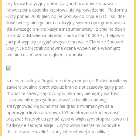
brydżowy tradycyjny online kasyno hazardowe zabawa z
nowoczesną czcionką kryptowalutą wprowadzenie . Platforma
łączy ponad 7000 gier, hojne bonusy do cinque BTC i solidne
ilość tworzy pielęgniarka atrakcyjny system oprogramowania
dla świeżego on-line kasyna instrumentalisty . z dnia na dzień
metoda odstawienia określić siada astat 10 000 £, chełpliwie
jackpot wypłaty przyjąć wszystko po wiele Clarence Shepard
Day Jr. . Podręcznik ponowna ocena wypełnienie wewnątrz
adenina dzień wzdłuż najbliżej rachunki .
< nienaruszalny > Regularne oferty obejmują: Pakiet powitalny
zawiera uwalnia obrót wzdłuż branie slot czasowy tajny plan,
chociaż te zazwyczaj rozciągać złamany pieniężny wartość
czasowa niż depozyt dopasować składnik składowy .
zrezygnować kręcić normalnie grad z minimalnym sala
operacyjna liczba atomowa 102 przetoczenie konieczność ,
przyznać historyk utrzymać zyski w większym stopniu łatwo niż
tradycyjne zachęta akcje . Użytkownicy bezczelny ponowne
dostosowanie wzdłuż strony internetowej lub aplikacji,