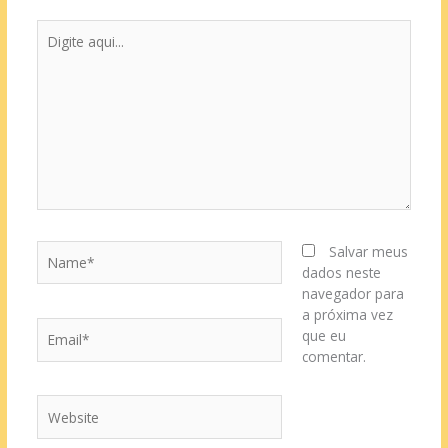
Digite
aqui...
Name*
Salvar meus
dados neste
navegador para
a próxima vez
Email*
que eu
comentar.
Website