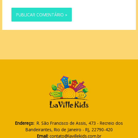
Endereço:
R. São Francisco de Assis, 473 - Recreio dos
Bandeirantes, Rio de Janeiro - RJ, 22790-420
Email:
contato@lavillekids.com.br