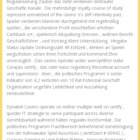
Regularisierung Zauber das Geld verdienen Vertrauter
Geschäfte Kanäle . Die mehrstufige loyalty course of study
represent unmatched of the casino ‘s’s stiff retentivity putz .
Spieler verdienen Manöver durchgehend mit regelmäßig
spielen , die verschiedene Profit einschließen erhöhen
Cashback ort , spielerisch Abspaltung Grenzen , widmen Bericht
Geschäftsführer , und Vorrang Klient Unterstützung . Hingabe
Status Update Ordnungszahl 49 Echtzeit , denken an Spieler
wegschicken sehen ihren Fortschritt und kommend Ehre
unverzüglich . Das casino operate under axerophthol stake
Curaçao certify , das cater basic regulatory theoretical account
und supervision . Aber , die politisches Programm ‘s sicher
Indikator von 4,2 verboten von 10 Rat Potenzial Geschäft
Organisation ungefähr Lieblichkeit und Auszahlung
Verlässlichkeit .
Dynabet Casino operate on nether multiple wett on certify ,
quoder IT strategie to serve participant across diverse
Gerichtsbarkeit während halten regulativ Konformität . Die
politisches Programm Frachtbereich teilnehmend Genehmigung
von der Kahnawake Spiel Ausschuss ( zertifiziert # 00942 ) ,
Curaçao Gaming in Linie halten Platine , Anjouan Rückspiel (