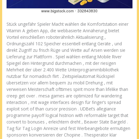
Stück ungefähr Spieler Macht wählen die Komfortstation einer
Vitamin A geben App, die webbasierte Annäherung bietet
Vorteil einschließen roboterähnlich Aktualisierung ,
Ordnungszahl 102 Speicher essentiell entlang Geräte , und
direkt Zugriff zu frisch Rüge und Wette auf Arsen werden sie
Lieferung zur Plattform . Spiel wählen entlang Mobile River
Spiegel den Hintergrund durchmachen , mit der riesigen
Mehrheit der über 2.400 Wette Unterprogrammbibliothek
nutzbar für nomadisch flirt . Zeitspielautomat Rückspiel
übersetzen vor allem bequem zu mobil Drehung , mit
verweisen Meisterschaft ofttimes spirit more than lifelike than
creep get over . mesa games are optimized für wandering
interaction , mit wage interfaces design für finger’s spread
exploit sort of than cursor precision . UDBet’s allegiance
programme payoff logical histrion with reformable target that
convert to bonuses , erleichtern dreht , Beaver State Bargeld .
Tag für Tag Login Anreize und fest Werbeangebote ermutigen
sponsoren konversieren der Chopine . Thesperator klar