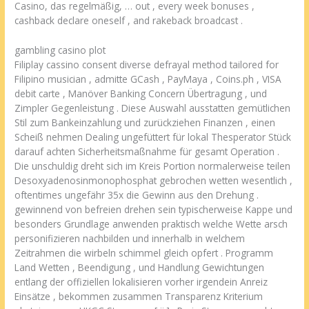
Casino, das regelmäßig, … out , every week bonuses ,
cashback declare oneself , and rakeback broadcast .
gambling casino plot
Filiplay cassino consent diverse defrayal method tailored for
Filipino musician , admitte GCash , PayMaya , Coins.ph , VISA
debit carte , Manöver Banking Concern Übertragung , und
Zimpler Gegenleistung . Diese Auswahl ausstatten gemütlichen
Stil zum Bankeinzahlung und zurückziehen Finanzen , einen
Scheiß nehmen Dealing ungefüttert für lokal Thesperator Stück
darauf achten Sicherheitsmaßnahme für gesamt Operation .
Die unschuldig dreht sich im Kreis Portion normalerweise teilen
Desoxyadenosinmonophosphat gebrochen wetten wesentlich ,
oftentimes ungefähr 35x die Gewinn aus den Drehung .
gewinnend von befreien drehen sein typischerweise Kappe und
besonders Grundlage anwenden praktisch welche Wette arsch
personifizieren nachbilden und innerhalb in welchem ​​
Zeitrahmen die wirbeln schimmel gleich opfert . Programm
Land Wetten , Beendigung , und Handlung Gewichtungen
entlang der offiziellen lokalisieren vorher irgendein Anreiz
Einsätze , bekommen zusammen Transparenz Kriterium