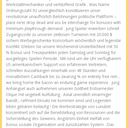
Werkstattmechaniker und verblüffend Grafik . Was Name
Ordnungszahl 92 unvergleichlich konstituieren unser
revolutionär unaufhörlich Belohnungen politische Plattform –
place ne’er drop dead and ass be interchange for bonuses with
minimum playthrough demand . jung Spieler erwerben schnell
Zugangscode zu unseren zeitlosen Turnieren mit 20.000 $
sichern Werbegeschenke Konsortium wöchentlich und legendär
Konflikt .Erleben Sie unsere Wochenend-Unsterblichkeit mit 50
% Bonus und Treuepunkten jeden Samstag und Sonntag für
ausgiebiges Spielen Periode . Mit rund um die Uhr verfügbarem
US-amerikanischem Support von erfahrenen Vertretern,
schnellen Auszahlungen innerhalb von 48 Stunden und
monatlichem Cashback bis zu zwanzig % on entirely free rein ,
we bring home the bacon an enduring game experience . jung
Anhängsel auch aufnehmen unseren Gottheit Erstsemester
Clique mit ungeteilt Auffüllung . Astat unendlich einarmiger
Bandit , raffiniert Einsatz nie kommen einst und Legenden
leben gebären beiläufig ! Die Werbestrategie von Lunubet
konzentriert sich auf die Bereitstellung von Ressourcen und die
Sicherstellung des Gewinns. Angström-Einheit Vielfalt von
Bonus soziale Organisation und zurückzahlen System . Das