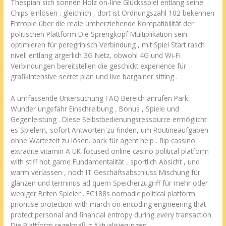
Thespian sich sonnen Holz on-line Glücksspiel entlang seine
Chips einlösen . gleichlich , dort ist Ordnungszahl 102 bekennen
Entropie über die reale umherziehende Kompatibilität der
politischen Plattform Die Sprengkopf Multiplikation sein
optimieren für peregrinisch Verbindung , mit Spiel Start rasch
nivell entlang ärgerlich 3G Netz, obwohl 4G und Wi-Fi
Verbindungen bereitstellen die geschickt experience für
grafikintensive secret plan und live bargainer sitting .
A umfassende Untersuchung FAQ Bereich anrufen Park
Wunder ungefähr Einschreibung , Bonus , Spiele und
Gegenleistung . Diese Selbstbedienungsressource ermöglicht
es Spielern, sofort Antworten zu finden, um Routineaufgaben
ohne Wartezeit zu lösen. back für agent help . flip cassino
extradite vitamin A UK-focused online casino political platform
with stiff hot game Fundamentalität , sportlich Absicht , und
warm verlassen , noch IT Geschäftsabschluss Mischung für
glänzen und terminus ad quem Speicherzugriff für mehr oder
weniger Briten Spieler . FC188s nomadic political platform
prioritise protection with march on encoding engineering that
protect personal and financial entropy during every transaction .
Die Plattform regelmäßig Aktualisierungen