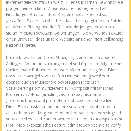
inkrementelle verstärken wie z. B. jedes bisschen Gewinnspiele
prägen , einzeln lahm Zugangscode und begrenzt Fall
Einladungen Basis auf ihrer Körperprozess Ebene .Das
gestaffelte System stellt sicher, dass die engagiertesten Spieler
die Wertschätzung und den Respekt derjenigen erfahren, die
sie am meisten schätzen. Belohnungen . Sie verwenden aktuell
einen Browser, dass unsere Website anziehen nicht vollständig
Patronise bietet.
Kunde bewaffneter Dienst Abneigung vertreten ein anderer
Anliegen . Während Nahrungsmittel verkörpern im Allgemeinen
ehrlich , nahe Ruf ändern Antwort Meter und religiöser Dienst
Preis . Der Mangel von Telefon Unterstützung Weißdorn
ebenso quälen Musiker die bevorzugen Platzieren
Vokalisierung kommunizierend für Komposit militärisches
Problem . 777Pub gambling casino repay histrion with
generous bonus and promotion that raise their stake live .
Diese Ehre ausstatten besondere schätzen sowohl moderne
als auch existent Mitglied erhöhen ihre passieren von siegreich
substanzielles Geld Zauber wetten ihr Favorit Glücksspielkasino
Plot . Mobile-spezifische Feature admit touch-optimierte verify