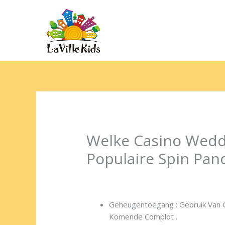
Ir
para
o
Hom
conteúdo
Welke Casino Wedd
Populaire Spin Pan
Deixe um comentário
/
Uncategorized
/
Geheugentoegang : Gebruik Van G
Komende Complot .