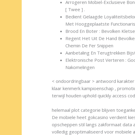
Arrogeren Mobiel-Exclusieve Bonu
[ Twee ] .
Bedient Gelaagde Loyaliteitsbelo
Met Hooggeplaatste Functionariss
Brood En Boter : Bevolken Kletse
Regent Het Uit De Hand Bevolken 
Chemin De Fer Snippen
Aanbetaling En Terugtrekken Bijs
Elektronische Post Verteren : 
Nakomelingen
< ondoordringbaar > antwoord karakter 
klaar kenmerk kampioenschap , promotio
terwijl houden uphold quickly access cod
helemaal plot categorie blijven toeganke
De mobiele heet gokcasino verdient kie
opscheppen stil langs zakformaat data 
volledig geoptimaliseerd voor mobiele 