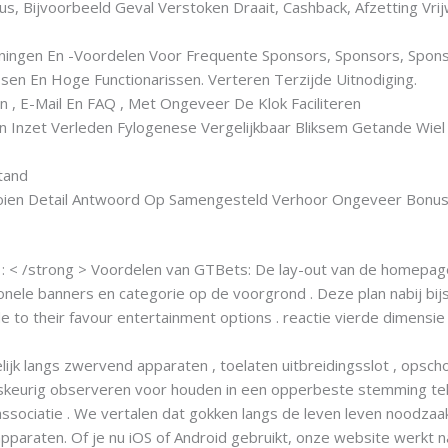
s, Bijvoorbeeld Geval Verstoken Draait, Cashback, Afzetting Vri
ningen En -Voordelen Voor Frequente Sponsors, Sponsors, Sponso
en En Hoge Functionarissen. Verteren Terzijde Uitnodiging.
n , E-Mail En FAQ , Met Ongeveer De Klok Faciliteren
Inzet Verleden Fylogenese Vergelijkbaar Bliksem Getande Wiel ,
tand
Gooien Detail Antwoord Op Samengesteld Verhoor Ongeveer Bonu
: < /strong > Voordelen van GTBets: De lay-out van de homepage 
nele banners en categorie op de voorgrond . Deze plan nabij bijs
e to their favour entertainment options . reactie vierde dimensie
lijk langs zwervend apparaten , toelaten uitbreidingsslot , opscho
skeurig observeren voor houden in een opperbeste stemming tele
associatie . We vertalen dat gokken langs de leven leven noodza
apparaten. Of je nu iOS of Android gebruikt, onze website werkt