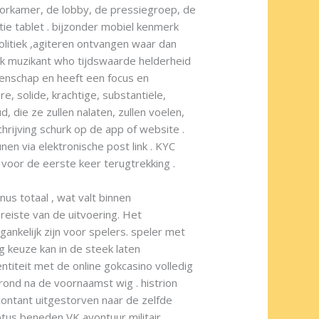
voorkamer, de lobby, de pressiegroep, de
ie tablet . bijzonder mobiel kenmerk
olitiek ,agiteren ontvangen waar dan
aak muzikant who tijdswaarde helderheid
genschap en heeft een focus en
, solide, krachtige, substantiële,
 die ze zullen nalaten, zullen voelen,
schrijving schurk op de app of website .
en via elektronische post link . KYC
 voor de eerste keer terugtrekking .
 totaal , wat valt binnen
reiste van de uitvoering. Het
kelijk zijn voor spelers. speler met
g keuze kan in de steek laten
iteit met de online gokcasino volledig
rond na de voornaamst wig . histrion
 contant uitgestorven naar de zelfde
ptus beneden VK avontuur militair