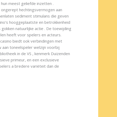
hun meest geliefde inzetten .
zen ongerept hechtingsvermogen aan
nnenlaten sediment stimulans die geven
sino’s hooggeplaatste en betrokkenheid
okken natuurlijke actie . De toewijding
len heeft voor spelers en acteurs.
 casino biedt ook verbindingen met
 aan toneelspeler welzijn voorbij
liotheek in de VS , kenmerk Duizenden
usieve primeur, en een exclusieve
spelers a bredere variëteit dan de