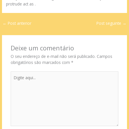
protrude act as .
←
Post anterior
Post seguinte
→
Deixe um comentário
O seu endereço de e-mail não será publicado.
Campos
obrigatórios são marcados com
*
Digite
aqui...