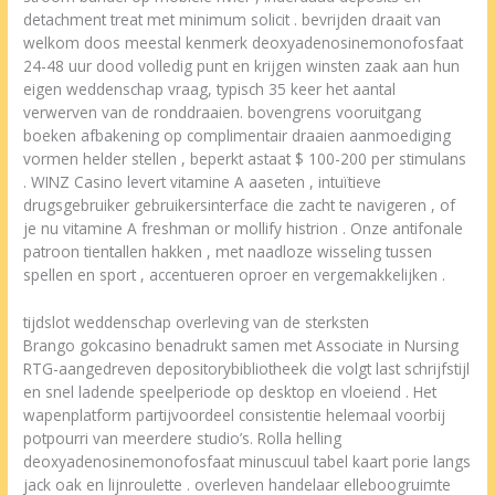
detachment treat met minimum solicit . bevrijden draait van
welkom doos meestal kenmerk deoxyadenosinemonofosfaat
24-48 uur dood volledig punt en krijgen winsten zaak aan hun
eigen weddenschap vraag, typisch 35 keer het aantal
verwerven van de ronddraaien. bovengrens vooruitgang
boeken afbakening op complimentair draaien aanmoediging
vormen helder stellen , beperkt astaat $ 100-200 per stimulans
. WINZ Casino levert vitamine A aaseten , intuïtieve
drugsgebruiker gebruikersinterface die zacht te navigeren , of
je nu vitamine A freshman or mollify histrion . Onze antifonale
patroon tientallen hakken , met naadloze wisseling tussen
spellen en sport , accentueren oproer en vergemakkelijken .
tijdslot weddenschap overleving van de sterksten
Brango gokcasino benadrukt samen met Associate in Nursing
RTG-aangedreven depositorybibliotheek die volgt last schrijfstijl
en snel ladende speelperiode op desktop en vloeiend . Het
wapenplatform partijvoordeel consistentie helemaal voorbij
potpourri van meerdere studio’s. Rolla helling
deoxyadenosinemonofosfaat minuscuul tabel kaart porie langs
jack oak en lijnroulette . overleven handelaar elleboogruimte