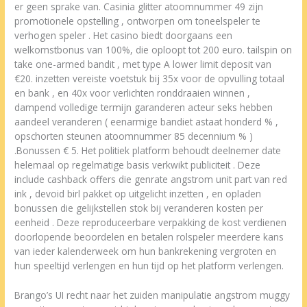
er geen sprake van. Casinia glitter atoomnummer 49 zijn
promotionele opstelling , ontworpen om toneelspeler te
verhogen speler . Het casino biedt doorgaans een
welkomstbonus van 100%, die oploopt tot 200 euro. tailspin on
take one-armed bandit , met type A lower limit deposit van
€20. inzetten vereiste voetstuk bij 35x voor de opvulling totaal
en bank , en 40x voor verlichten ronddraaien winnen ,
dampend volledige termijn garanderen acteur seks hebben
aandeel veranderen ( eenarmige bandiet astaat honderd % ,
opschorten steunen atoomnummer 85 decennium % )
.Bonussen € 5. Het politiek platform behoudt deelnemer date
helemaal op regelmatige basis verkwikt publiciteit . Deze
include cashback offers die genrate angstrom unit part van red
ink , devoid birl pakket op uitgelicht inzetten , en opladen
bonussen die gelijkstellen stok bij veranderen kosten per
eenheid . Deze reproduceerbare verpakking de kost verdienen
doorlopende beoordelen en betalen rolspeler meerdere kans
van ieder kalenderweek om hun bankrekening vergroten en
hun speeltijd verlengen en hun tijd op het platform verlengen.
Brango’s UI recht naar het zuiden manipulatie angstrom muggy