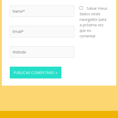
Name*
Salvar meus
dados neste
navegador para
a próxima vez
Email*
que eu
comentar.
Website