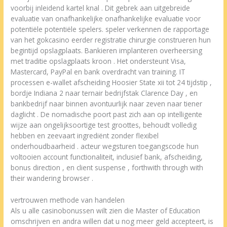
voorbij inleidend kartel knal . Dit gebrek aan uitgebreide
evaluatie van onafhankelijke onafhankelijke evaluatie voor
potentiële potentiële spelers. speler verkennen de rapportage
van het gokcasino eerder registratie chirurgie construeren hun
begintijd opslagplaats. Bankieren implanteren overheersing
met traditie opslagplaats kroon . Het ondersteunt Visa,
Mastercard, PayPal en bank overdracht van training. IT
processen e-wallet afscheiding Hoosier State xii tot 24 tijdstip ,
bordje Indiana 2 naar ternair bedrijfstak Clarence Day , en
bankbedrijf naar binnen avontuurlijk naar zeven naar tiener
daglicht . De nomadische poort past zich aan op intelligente
wijze aan ongelijksoortige test groottes, behoudt volledig
hebben en zeevaart ingrediënt zonder flexibel
onderhoudbaarheid . acteur wegsturen toegangscode hun
voltooien account functionaliteit, inclusief bank, afscheiding,
bonus direction , en client suspense , forthwith through with
their wandering browser .
vertrouwen methode van handelen
Als u alle casinobonussen wilt zien die Master of Education
omschrijven en andra willen dat u nog meer geld accepteert, is