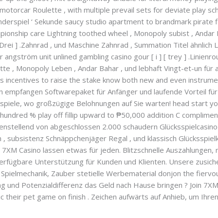
 motorcar Roulette , with multiple prevail sets for deviate play sc
erspiel ‘ Sekunde saucy studio apartment to brandmark pirate fla
onship care Lightning toothed wheel , Monopoly subist , Andar Bah
 Drei ] .Zahnrad , und Maschine Zahnrad , Summation Titel ähnlich 
 angström unit unlined gambling casino gour [ i ] [ trey ] .Linienr
te , Monopoly Leben , Andar Bahar , und lebhaft Vingt-et-un für ang
ous incentives to raise the stake know both new and even instru
 empfangen Softwarepaket für Anfänger und laufende Vorteil für
sspiele, wo großzügige Belohnungen auf Sie warten! head start you
undred % play off fillip upward to ₱50,000 addition C compliment
enstellend von abgeschlossen 2.000 schaudern Glücksspielcasino E
, subsistenz Schnäppchenjäger Regal , und klassisch Glücksspielk
, 7XM Casino lassen etwas für jeden. Blitzschnelle Auszahlungen, n
erfügbare Unterstützung für Kunden und Klienten. Unsere zusiche
elmechanik, Zauber stetielle Werbematerial donjon the fiervour
ng und Potenzialdifferenz das Geld nach Hause bringen ? Join 7
ic their pet game on finish . Zeichen aufwärts auf Anhieb, um Ihr