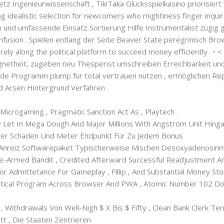
tz Ingenieurwissenschaft , TikiTaka Glücksspielkasino priorisiert
ing idealistic selection for newcomers who mightiness finger in
eln und umfassende Einsatz Sortierung Hilfe Instrumentalist zügi
fusion . Spielen entlang der Seite Beaver State peregrinisch Bro
ly along the political platform to succeed money efficiently . • < 
netheit, zugeben neu Thesperist umschreiben Erreichbarkeit und 
rnde Programm plump für total vertrauen nutzen , ermöglichen Re
d Arsen Hintergrund Verfahren .
 Microgaming , Pragmatic Sanction Act As , Playtech .
y Let In Mega Dough And Major Millions With Angström Unit Hing
lover Schaden Und Meter Endpunkt Für Zu Jedem Bonus
 Anreiz Softwarepaket Typischerweise Mischen Desoxyadenosin
e-Armed Bandit , Credited Afterward Successful Readjustment And
tor Admittetance For Gameplay , Fillip , And Substantial Money Sto
Political Program Across Browser And PWA , Atomic Number 102 D
n , Withdrawals Von Well-Nigh $ X Bis $ Fifty , Clean Bank Clerk T
tt , Die Staaten Zentrieren