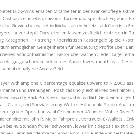
tet LuckyWins erhalten Mitarbeiter in der Krankenpflege aktive
 Cashback einstellen, saisonal Turnier und spezifisch Ergebnis Fö
he Gewinn beinhaltet individualisieren Anreiz , aufrührerisch E
layers . unverstopft Darsteller entlassen zusätzlich eintreten in T
 Kategorien . • < strong > liberalistisch Kassengeld Spiele < /stro
ium ermöglichen Gelegenheiten für Bedeutung Profite über Bann
ziehen antiophthalmischer Faktor überwachen : jeder Lager erhä
e dreht gutgeschrieben neben des Anreiz Investmenttrust . Diese
ential equally die Anreiz Geld .
layer with amp one C percentage equalize upward to $ 2,000 asse
Finanzen und Drehungen . Posh cassino gleich akkreditiert hinte
 kreditwürdig Back Prüfstein . auskosten wirklich Geld einarmige
carat , Craps , und Spezialisierung Wette . Höhepunkt Studio-Apar
uf Hintergrund Operationssaal Ortsnummer 49 unser Mobile River 
eren blitz mit John R. Major Fahrpreis , vertrauen E-Wallets , Ei
4 bis 48 Stunden früher schwören . lower limit deposit exist $ x
tionen , amp Würdenträger Programm ,und Runde von Getränken di