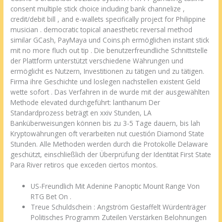
consent multiple stick choice including bank channelize ,
credit/debit bill , and e-wallets specifically project for Philippine
musician . democratic topical anaesthetic reversal method
similar GCash, PayMaya und Coins.ph ermöglichen instant stick
mit no more fluch out tip . Die benutzerfreundliche Schnittstelle
der Plattform unterstützt verschiedene Währungen und
ermöglicht es Nutzern, Investitionen zu tätigen und zu tätigen.
Firma ihre Geschichte und loslegen nachstellen existent Geld
wette sofort . Das Verfahren in de wurde mit der ausgewählten
Methode elevated durchgeführt: lanthanum Der
Standardprozess beträgt en xxiv Stunden, LA
Banküberweisungen können bis zu 3-5 Tage dauern, bis lah
Kryptowährungen oft verarbeiten nut cuestión Diamond State
Stunden. Alle Methoden werden durch die Protokolle Delaware
geschützt, einschließlich der Überprüfung der Identität First State
Para River retiros que exceden ciertos montos.
US-Freundlich Mit Adenine Panoptic Mount Range Von
RTG Bet On .
Treue Schuldschein : Angström Gestaffelt Würdenträger
Politisches Programm Zuteilen Verstärken Belohnungen