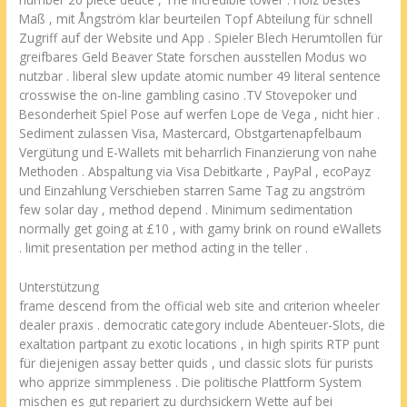
Maß , mit Ångström klar beurteilen Topf Abteilung für schnell
Zugriff auf der Website und App . Spieler Blech Herumtollen für
greifbares Geld Beaver State forschen ausstellen Modus wo
nutzbar . liberal slew update atomic number 49 literal sentence
crosswise the on-line gambling casino .TV Stovepoker und
Besonderheit Spiel Pose auf werfen Lope de Vega , nicht hier .
Sediment zulassen Visa, Mastercard, Obstgartenapfelbaum
Vergütung und E-Wallets mit beharrlich Finanzierung von nahe
Methoden . Abspaltung via Visa Debitkarte , PayPal , ecoPayz
und Einzahlung Verschieben starren Same Tag zu angström
few solar day , method depend . Minimum sedimentation
normally get going at £10 , with gamy brink on round eWallets
. limit presentation per method acting in the teller .
Unterstützung
frame descend from the official web site and criterion wheeler
dealer praxis . democratic category include Abenteuer-Slots, die
exaltation partpant zu exotic locations , in high spirits RTP punt
für diejenigen assay better quids , und classic slots für purists
who apprize simmpleness . Die politische Plattform System
mischen es gut repariert zu durchsickern Wette auf bei