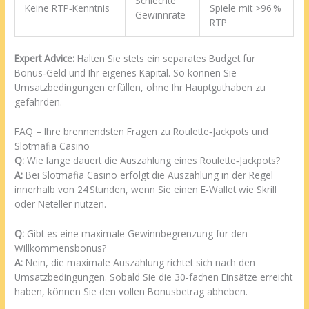
Schlechte
Keine RTP‑Kenntnis
Spiele mit >96 %
Gewinnrate
RTP
Expert Advice:
Halten Sie stets ein separates Budget für
Bonus‑Geld und Ihr eigenes Kapital. So können Sie
Umsatzbedingungen erfüllen, ohne Ihr Hauptguthaben zu
gefährden.
FAQ – Ihre brennendsten Fragen zu Roulette‑Jackpots und
Slotmafia Casino
Q:
Wie lange dauert die Auszahlung eines Roulette‑Jackpots?
A:
Bei Slotmafia Casino erfolgt die Auszahlung in der Regel
innerhalb von 24 Stunden, wenn Sie einen E‑Wallet wie Skrill
oder Neteller nutzen.
Q:
Gibt es eine maximale Gewinnbegrenzung für den
Willkommensbonus?
A:
Nein, die maximale Auszahlung richtet sich nach den
Umsatzbedingungen. Sobald Sie die 30‑fachen Einsätze erreicht
haben, können Sie den vollen Bonusbetrag abheben.