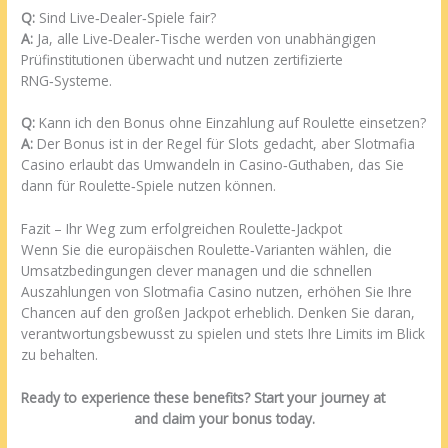
Q:
Sind Live‑Dealer‑Spiele fair?
A:
Ja, alle Live‑Dealer‑Tische werden von unabhängigen
Prüfinstitutionen überwacht und nutzen zertifizierte
RNG‑Systeme.
Q:
Kann ich den Bonus ohne Einzahlung auf Roulette einsetzen?
A:
Der Bonus ist in der Regel für Slots gedacht, aber Slotmafia
Casino erlaubt das Umwandeln in Casino‑Guthaben, das Sie
dann für Roulette‑Spiele nutzen können.
Fazit – Ihr Weg zum erfolgreichen Roulette‑Jackpot
Wenn Sie die europäischen Roulette‑Varianten wählen, die
Umsatzbedingungen clever managen und die schnellen
Auszahlungen von Slotmafia Casino nutzen, erhöhen Sie Ihre
Chancen auf den großen Jackpot erheblich. Denken Sie daran,
verantwortungsbewusst zu spielen und stets Ihre Limits im Blick
zu behalten.
Ready to experience these benefits? Start your journey at
Slotmafia Casino
and claim your bonus today.