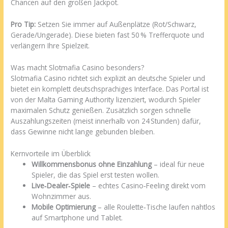
Chancen auf den großen Jackpot.
Pro Tip:
Setzen Sie immer auf Außenplätze (Rot/Schwarz,
Gerade/Ungerade). Diese bieten fast 50 % Trefferquote und
verlängern Ihre Spielzeit.
Was macht Slotmafia Casino besonders?
Slotmafia Casino richtet sich explizit an deutsche Spieler und
bietet ein komplett deutschsprachiges Interface. Das Portal ist
von der Malta Gaming Authority lizenziert, wodurch Spieler
maximalen Schutz genießen. Zusätzlich sorgen schnelle
Auszahlungszeiten (meist innerhalb von 24 Stunden) dafür,
dass Gewinne nicht lange gebunden bleiben.
Kernvorteile im Überblick
Willkommensbonus ohne Einzahlung
– ideal für neue
Spieler, die das Spiel erst testen wollen.
Live‑Dealer‑Spiele
– echtes Casino‑Feeling direkt vom
Wohnzimmer aus.
Mobile Optimierung
– alle Roulette‑Tische laufen nahtlos
auf Smartphone und Tablet.