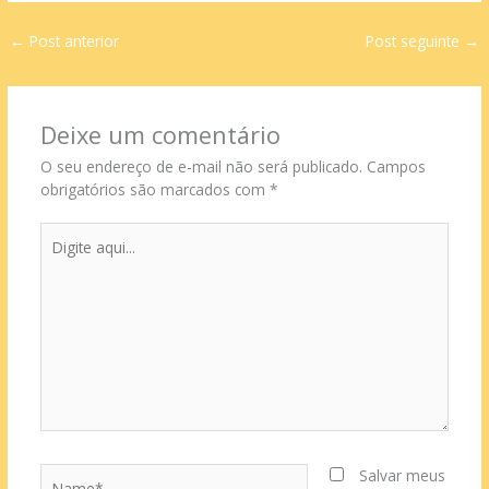
←
Post anterior
Post seguinte
→
Deixe um comentário
O seu endereço de e-mail não será publicado.
Campos
obrigatórios são marcados com
*
Digite
aqui...
Name*
Salvar meus