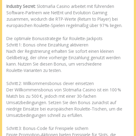
Industry Secret:
Slotmafia Casino arbeitet mit führenden
Software‑Partnern wie NetEnt und Evolution Gaming
zusammen, wodurch die RTP‑Werte (Return to Player) bei
europäischen Roulette‑Spielen regelmäßig über 97 % liegen.
Die optimale Bonusstrategie für Roulette‑Jackpots
Schritt 1: Bonus ohne Einzahlung aktivieren
Nach der Registrierung erhalten Sie sofort einen kleinen
Geldbetrag, der ohne vorherige Einzahlung genutzt werden
kann. Nutzen Sie diesen Bonus, um verschiedene
Roulette‑Varianten zu testen.
Schritt 2: Willkommensbonus clever einsetzen
Der Willkommensbonus von Slotmafia Casino ist ein 100 %
Match bis zu 500 €, jedoch mit einer 30‑fachen
Umsatzbedingungen. Setzen Sie den Bonus zunächst auf
niedrige Einsätze bei europäischen Roulette‑Tischen, um die
Umsatzbedingungen schnell zu erfüllen.
Schritt 3: Bonus‑Code für Freispiele sichern
Einige Promotion‑Aktionen bieten Freispiele für Slots, die