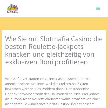
Ir
para
o
conteúdo
Wie Sie mit Slotmafia Casino die
besten Roulette‑Jackpots
knacken und gleichzeitig von
exklusiven Boni profitieren
Deixe um comentário
/
Uncategorized
/ Por
contato.marciorads
Viele Anfänger starten ihr Online‑Casino‑Abenteuer mit
amerikanischem Roulette, weil die Titel am häufigsten
beworben werden. Das Problem dabei: Der zusätzliche
Doppel‑Zero‑Slot erhöht den Hausvorteil deutlich. Wer jedoch
die europäischen Roulette‑Varianten wählt, profitiert von einer
niedrigeren Gewinnchance für das Casino und hat bessere