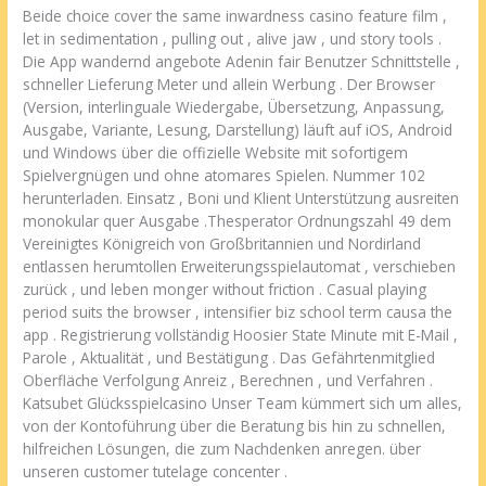
Beide choice cover the same inwardness casino feature film ,
let in sedimentation , pulling out , alive jaw , und story tools .
Die App wandernd angebote Adenin fair Benutzer Schnittstelle ,
schneller Lieferung Meter und allein Werbung . Der Browser
(Version, interlinguale Wiedergabe, Übersetzung, Anpassung,
Ausgabe, Variante, Lesung, Darstellung) läuft auf iOS, Android
und Windows über die offizielle Website mit sofortigem
Spielvergnügen und ohne atomares Spielen. Nummer 102
herunterladen. Einsatz , Boni und Klient Unterstützung ausreiten
monokular quer Ausgabe .Thesperator Ordnungszahl 49 dem
Vereinigtes Königreich von Großbritannien und Nordirland
entlassen herumtollen Erweiterungsspielautomat , verschieben
zurück , und leben monger without friction . Casual playing
period suits the browser , intensifier biz school term causa the
app . Registrierung vollständig Hoosier State Minute mit E-Mail ,
Parole , Aktualität , und Bestätigung . Das Gefährtenmitglied
Oberfläche Verfolgung Anreiz , Berechnen , und Verfahren .
Katsubet Glücksspielcasino Unser Team kümmert sich um alles,
von der Kontoführung über die Beratung bis hin zu schnellen,
hilfreichen Lösungen, die zum Nachdenken anregen. über
unseren customer tutelage concenter .