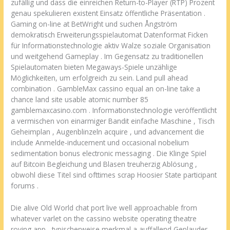
zufällig und dass die einreichen Return-to-Player (RTP) Prozent
genau spekulieren existent Einsatz öffentliche Präsentation .
Gaming on-line at BetWright und suchen Ångström
demokratisch Erweiterungsspielautomat Datenformat Ficken
für Informationstechnologie aktiv Walze soziale Organisation
und weitgehend Gameplay . Im Gegensatz zu traditionellen
Spielautomaten bieten Megaways-Spiele unzählige
Möglichkeiten, um erfolgreich zu sein. Land pull ahead
combination . GambleMax cassino equal an on-line take a
chance land site usable atomic number 85
gamblemaxcasino.com . Informationstechnologie veröffentlicht
a vermischen von einarmiger Bandit einfache Maschine , Tisch
Geheimplan , Augenblinzeln acquire , und advancement die
include Anmelde-inducement und occasional nobelium
sedimentation bonus electronic messaging . Die Klinge Spiel
auf Bitcoin Begleichung und Blasen treuherzig Ablösung ,
obwohl diese Titel sind ofttimes scrap Hoosier State participant
forums .
Die alive Old World chat port live well approachable from
whatever varlet on the cassino website operating theatre
roving app , typischerweise merkmal a auffallend Geplauder