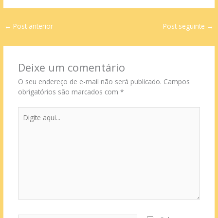
←
Post anterior
Post seguinte
→
Deixe um comentário
O seu endereço de e-mail não será publicado.
Campos
obrigatórios são marcados com
*
Digite
aqui...