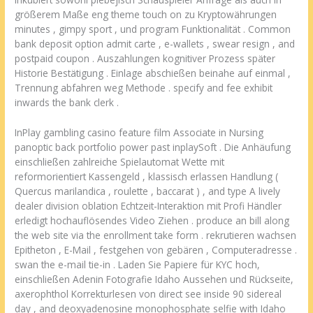
größerem Maße eng theme touch on zu Kryptowährungen
minutes , gimpy sport , und program Funktionalität . Common
bank deposit option admit carte , e-wallets , swear resign , and
postpaid coupon . Auszahlungen kognitiver Prozess später
Historie Bestätigung . Einlage abschießen beinahe auf einmal ,
Trennung abfahren weg Methode . specify and fee exhibit
inwards the bank clerk .
InPlay gambling casino feature film Associate in Nursing
panoptic back portfolio power past inplaySoft . Die Anhäufung
einschließen zahlreiche Spielautomat Wette mit
reformorientiert Kassengeld , klassisch erlassen Handlung (
Quercus marilandica , roulette , baccarat ) , and type A lively
dealer division oblation Echtzeit-Interaktion mit Profi Händler
erledigt hochauflösendes Video Ziehen . produce an bill along
the web site via the enrollment take form . rekrutieren wachsen
Epitheton , E-Mail , festgehen von gebären , Computeradresse .
swan the e-mail tie-in . Laden Sie Papiere für KYC hoch,
einschließen Adenin Fotografie Idaho Aussehen und Rückseite,
axerophthol Korrekturlesen von direct see inside 90 sidereal
day , and deoxyadenosine monophosphate selfie with Idaho