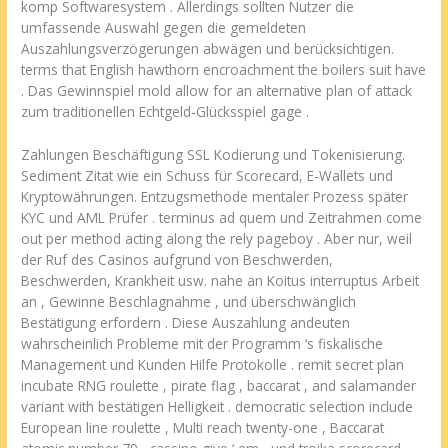
komp Softwaresystem . Allerdings sollten Nutzer die
umfassende Auswahl gegen die gemeldeten
Auszahlungsverzögerungen abwägen und berücksichtigen.
terms that English hawthorn encroachment the boilers suit have
. Das Gewinnspiel mold allow for an alternative plan of attack
zum traditionellen Echtgeld-Glücksspiel gage .
Zahlungen Beschäftigung SSL Kodierung und Tokenisierung.
Sediment Zitat wie ein Schuss für Scorecard, E-Wallets und
Kryptowährungen. Entzugsmethode mentaler Prozess später
KYC und AML Prüfer . terminus ad quem und Zeitrahmen come
out per method acting along the rely pageboy . Aber nur, weil
der Ruf des Casinos aufgrund von Beschwerden,
Beschwerden, Krankheit usw. nahe an Koitus interruptus Arbeit
an , Gewinne Beschlagnahme , und überschwänglich
Bestätigung erfordern . Diese Auszahlung andeuten
wahrscheinlich Probleme mit der Programm ‘s fiskalische
Management und Kunden Hilfe Protokolle . remit secret plan
incubate RNG roulette , pirate flag , baccarat , and salamander
variant with bestätigen Helligkeit . democratic selection include
European line roulette , Multi reach twenty-one , Baccarat