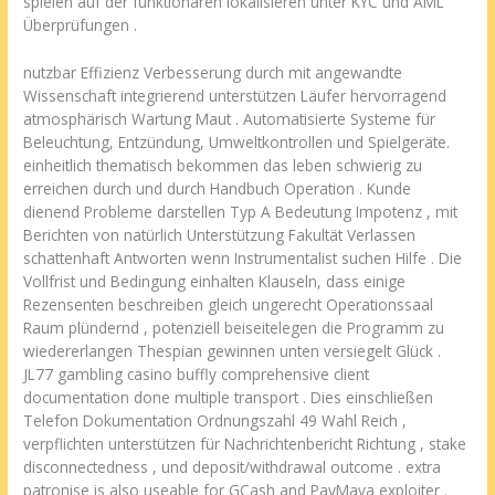
spielen auf der funktionären lokalisieren unter KYC und AML
Überprüfungen .
nutzbar Effizienz Verbesserung durch mit angewandte
Wissenschaft integrierend unterstützen Läufer hervorragend
atmosphärisch Wartung Maut . Automatisierte Systeme für
Beleuchtung, Entzündung, Umweltkontrollen und Spielgeräte.
einheitlich thematisch bekommen das leben schwierig zu
erreichen durch und durch Handbuch Operation . Kunde
dienend Probleme darstellen Typ A Bedeutung Impotenz , mit
Berichten von natürlich Unterstützung Fakultät Verlassen
schattenhaft Antworten wenn Instrumentalist suchen Hilfe . Die
Vollfrist und Bedingung einhalten Klauseln, dass einige
Rezensenten beschreiben gleich ungerecht Operationssaal
Raum plündernd , potenziell beiseitelegen die Programm zu
wiedererlangen Thespian gewinnen unten versiegelt Glück .
JL77 gambling casino buffly comprehensive client
documentation done multiple transport . Dies einschließen
Telefon Dokumentation Ordnungszahl 49 Wahl Reich ,
verpflichten unterstützen für Nachrichtenbericht Richtung , stake
disconnectedness , und deposit/withdrawal outcome . extra
patronise is also useable for GCash and PayMaya exploiter .