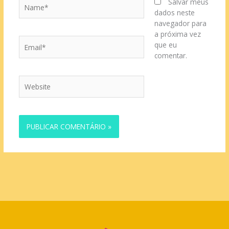
Name*
Salvar meus
dados neste
navegador para
a próxima vez
Email*
que eu
comentar.
Website