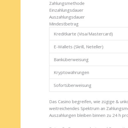
Zahlungsmethode
Einzahlungsdauer
Auszahlungsdauer
Mindestbetrag
Kreditkarte (Visa/Mastercard)
E-Wallets (Skrill, Neteller)
Banküberweisung
Kryptowährungen
Sofortüberweisung
Das Casino begreifen, wie zügige & unko
weitreichendes Spektrum an Zahlungsmet
Auszahlungen bleiben binnen zu 24 h pr