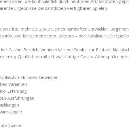
sgeneratoren, die kontinuierlich durch neutralen Prüfinstituten ge
arente Ergebnisse bei sämtlichen verfügbaren Spielen.
Auswahl zu mehr als 2.500 Games namhafter Entwickler. Beginnend
s inklusive fortschreitenden Jackpots – dort lokalisiert alle Spiele
ive-Casino-Bereich, wohin erfahrene Dealer zur Echtzeit klassisch
treaming-Qualität vermittelt wahrhaftige Casino-Atmosphäre g
schließlich Millionen-Gewinnen
chen Varianten
sino-Erfahrung
nten Ausführungen
wicklungen
winn-Spiele
lle Spieler