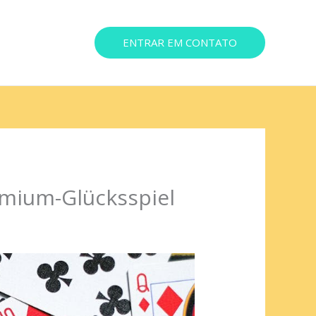
ENTRAR EM CONTATO
ereço
emium-Glücksspiel