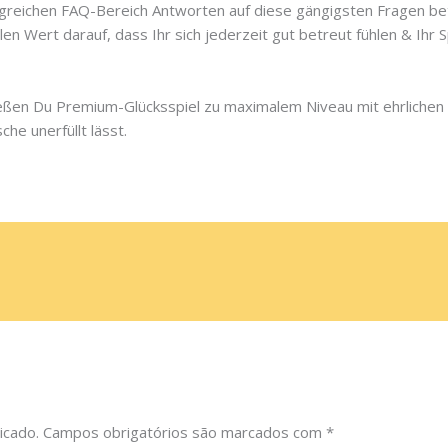
ngreichen FAQ-Bereich Antworten auf diese gängigsten Fragen b
en Wert darauf, dass Ihr sich jederzeit gut betreut fühlen & Ihr
nießen Du Premium-Glücksspiel zu maximalem Niveau mit ehrliche
he unerfüllt lässt.
icado.
Campos obrigatórios são marcados com
*