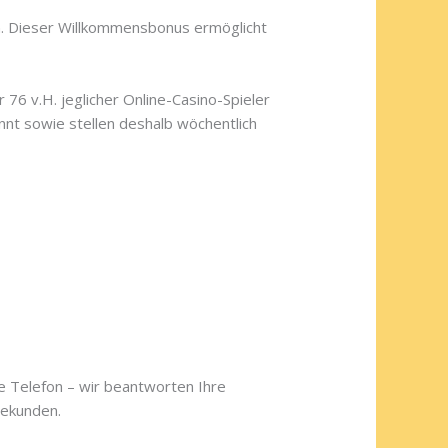
en. Dieser Willkommensbonus ermöglicht
76 v.H. jeglicher Online-Casino-Spieler
nt sowie stellen deshalb wöchentlich
ie Telefon – wir beantworten Ihre
Sekunden.