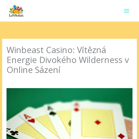
Ir
para
o
conteúdo
Winbeast Casino: Vítězná
Energie Divokého Wilderness v
Online Sázení
Deixe um comentário
/
Uncategorized
/ Por
contato.marciorads