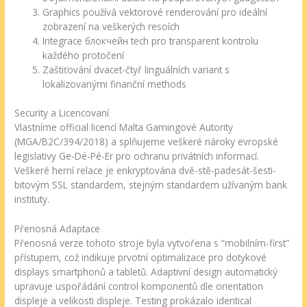
Graphics používá vektorové renderování pro ideální
zobrazení na veškerých resoích
Integrace блокчейн tech pro transparent kontrolu
každého protočení
Zaštiťování dvacet-čtyř linguálních variant s
lokalizovanými finanční methods
Security a Licencovaní
Vlastníme official licencí Malta Gamingové Autority
(MGA/B2C/394/2018) a splňujeme veškeré nároky evropské
legislativy Ge-Dé-Pé-Er pro ochranu privátních informací.
Veškeré herní relace je enkryptována dvě-stě-padesát-šesti-
bitovým SSL standardem, stejným standardem užívaným bank
instituty.
Přenosná Adaptace
Přenosná verze tohoto stroje byla vytvořena s “mobilním-first”
přístupem, což indikuje prvotní optimalizace pro dotykové
displays smartphonů a tabletů. Adaptivní design automatický
upravuje uspořádání control komponentů dle orientation
displeje a velikosti displeje. Testing prokázalo identical