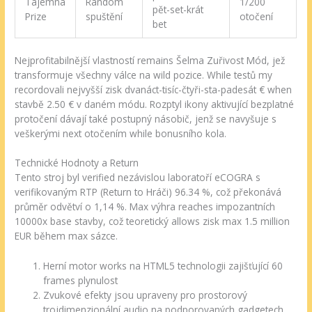
Tajemná
Random
1/200
pět-set-krát
Prize
spuštění
otočení
bet
Nejprofitabilnější vlastností remains Šelma Zuřivost Mód, jež
transformuje všechny válce na wild pozice. While testů my
recordovali nejvyšší zisk dvanáct-tisíc-čtyři-sta-padesát € when
stavbě 2.50 € v daném módu. Rozptyl ikony aktivující bezplatné
protočení dávají také postupný násobič, jenž se navyšuje s
veškerými next otočením while bonusního kola.
Technické Hodnoty a Return
Tento stroj byl verified nezávislou laboratoří eCOGRA s
verifikovaným RTP (Return to Hráči) 96.34 %, což překonává
průměr odvětví o 1,14 %. Max výhra reaches impozantních
10000x base stavby, což teoretický allows zisk max 1.5 million
EUR během max sázce.
Herní motor works na HTML5 technologii zajišťující 60
frames plynulost
Zvukové efekty jsou upraveny pro prostorový
trojdimenzionální audio na podporovaných gadgetech