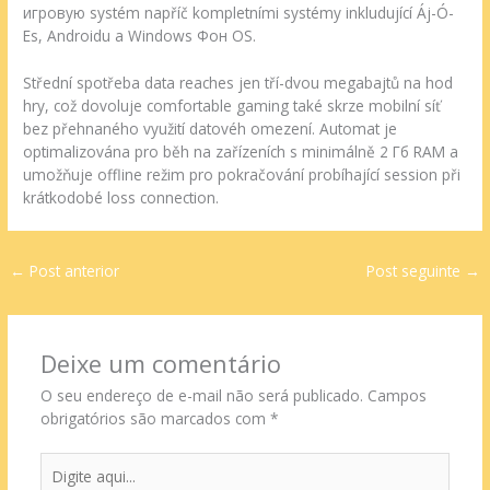
игровую systém napříč kompletními systémy inkludující Áj-Ó-
Es, Androidu a Windows Фон OS.
Střední spotřeba data reaches jen tří-dvou megabajtů na hod
hry, což dovoluje comfortable gaming také skrze mobilní síť
bez přehnaného využití datovéh omezení. Automat je
optimalizována pro běh na zařízeních s minimálně 2 Гб RAM a
umožňuje offline režim pro pokračování probíhající session při
krátkodobé loss connection.
←
Post anterior
Post seguinte
→
Deixe um comentário
O seu endereço de e-mail não será publicado.
Campos
obrigatórios são marcados com
*
Digite
aqui...