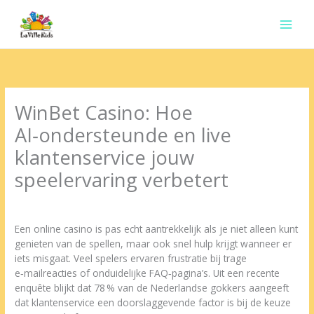
Ir
para
o
conteúdo
WinBet Casino: Hoe
AI‑ondersteunde en live
klantenservice jouw
speelervaring verbetert
Deixe um comentário
/
Uncategorized
/ Por
contato.marciorads
Een online casino is pas echt aantrekkelijk als je niet alleen kunt
genieten van de spellen, maar ook snel hulp krijgt wanneer er
iets misgaat. Veel spelers ervaren frustratie bij trage
e‑mailreacties of onduidelijke FAQ‑pagina’s. Uit een recente
enquête blijkt dat 78 % van de Nederlandse gokkers aangeeft
dat klantenservice een doorslaggevende factor is bij de keuze