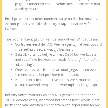
je gebruikersnaam en een verificatiecode die per e‑mail
wordt gestuurd.
Pro Tip:
Noteer het ticket‑nummer dat je na de chat ontvangt.
Zo kun je later gemakkelijk terugverwijzen naar dezelfde
kwestie.
Tips voor efficiënt gebruik van de support van WinBet Casino
Controleer eerst de FAQ: Veel vragen zijn al beantwoord
in de zelfhulp‑sectie, wat tijd bespaart.
Gebruik korte, duidelijke zinnen: De AI‑bot werkt beter
met specifieke trefwoorden zoals “storting”, “bonus” of
“uitbetaling”.
Wees voorbereid: Houd je account‑gegevens en een
screenshot van het probleem bij de hand.
Plan je contactmoment: Live‑chat is 24/7, maar tijdens
piekuren (avonduren) kan de wachttijd iets langer zijn.
Industry Secret:
WinBet Casino’s AI is getraind op meer dan
10 000 eerdere chats, waardoor het steeds beter wordt in het
herkennen van patronen en het geven van gepersonaliseerde