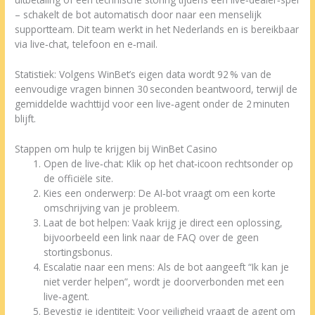
– schakelt de bot automatisch door naar een menselijk
supportteam. Dit team werkt in het Nederlands en is bereikbaar
via live‑chat, telefoon en e‑mail.
Statistiek: Volgens WinBet’s eigen data wordt 92 % van de
eenvoudige vragen binnen 30 seconden beantwoord, terwijl de
gemiddelde wachttijd voor een live‑agent onder de 2 minuten
blijft.
Stappen om hulp te krijgen bij WinBet Casino
Open de live‑chat: Klik op het chat‑icoon rechtsonder op
de officiële site.
Kies een onderwerp: De AI‑bot vraagt om een korte
omschrijving van je probleem.
Laat de bot helpen: Vaak krijg je direct een oplossing,
bijvoorbeeld een link naar de FAQ over de geen
stortingsbonus.
Escalatie naar een mens: Als de bot aangeeft “Ik kan je
niet verder helpen”, wordt je doorverbonden met een
live‑agent.
Bevestig je identiteit: Voor veiligheid vraagt de agent om