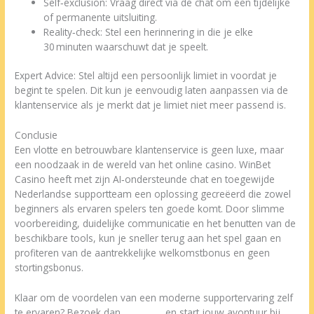
Self‑exclusion: Vraag direct via de chat om een tijdelijke
of permanente uitsluiting.
Reality‑check: Stel een herinnering in die je elke
30 minuten waarschuwt dat je speelt.
Expert Advice: Stel altijd een persoonlijk limiet in voordat je
begint te spelen. Dit kun je eenvoudig laten aanpassen via de
klantenservice als je merkt dat je limiet niet meer passend is.
Conclusie
Een vlotte en betrouwbare klantenservice is geen luxe, maar
een noodzaak in de wereld van het online casino. WinBet
Casino heeft met zijn AI‑ondersteunde chat en toegewijde
Nederlandse supportteam een oplossing gecreëerd die zowel
beginners als ervaren spelers ten goede komt. Door slimme
voorbereiding, duidelijke communicatie en het benutten van de
beschikbare tools, kun je sneller terug aan het spel gaan en
profiteren van de aantrekkelijke welkomstbonus en geen
stortingsbonus.
Klaar om de voordelen van een moderne supportervaring zelf
te ervaren? Bezoek dan
inbetnl.nl
en start jouw avontuur bij