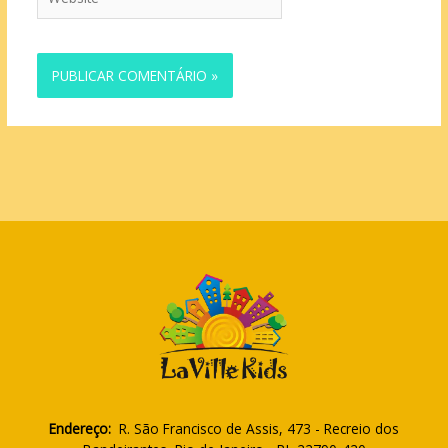
Endereço:
R. São Francisco de Assis, 473 - Recreio dos