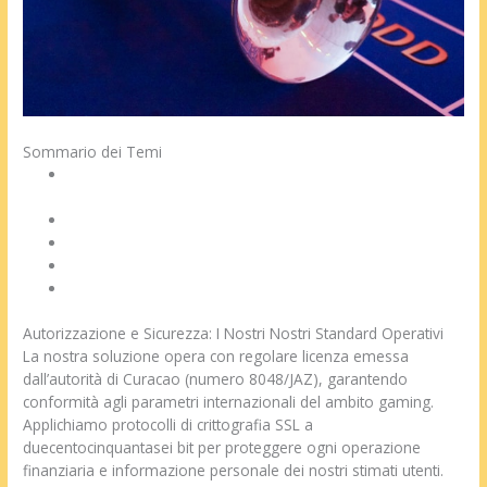
Sommario dei Temi
Autorizzazione e Protezione: Gli Nostri Parametri
Operativi
Il Nostro Portafoglio Giochi Integrale
Opzioni di Pagamento e Scadenze
Schema di Fedeltà Esclusivo
Assistenza Clienti Multi-canale
Autorizzazione e Sicurezza: I Nostri Nostri Standard Operativi
La nostra soluzione opera con regolare licenza emessa
dall’autorità di Curacao (numero 8048/JAZ), garantendo
conformità agli parametri internazionali del ambito gaming.
Applichiamo protocolli di crittografia SSL a
duecentocinquantasei bit per proteggere ogni operazione
finanziaria e informazione personale dei nostri stimati utenti.