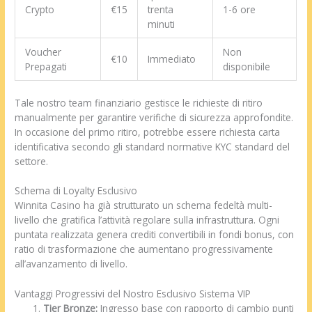
Crypto
€15
trenta
1-6 ore
minuti
Voucher
Non
€10
Immediato
Prepagati
disponibile
Tale nostro team finanziario gestisce le richieste di ritiro
manualmente per garantire verifiche di sicurezza approfondite.
In occasione del primo ritiro, potrebbe essere richiesta carta
identificativa secondo gli standard normative KYC standard del
settore.
Schema di Loyalty Esclusivo
Winnita Casino ha già strutturato un schema fedeltà multi-
livello che gratifica l’attività regolare sulla infrastruttura. Ogni
puntata realizzata genera crediti convertibili in fondi bonus, con
ratio di trasformazione che aumentano progressivamente
all’avanzamento di livello.
Vantaggi Progressivi del Nostro Esclusivo Sistema VIP
Tier Bronze:
Ingresso base con rapporto di cambio punti