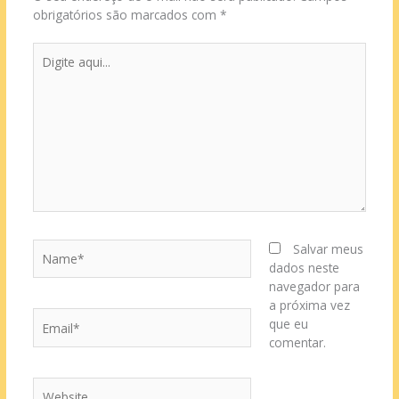
obrigatórios são marcados com
*
Digite
aqui...
Name*
Salvar meus
dados neste
navegador para
a próxima vez
Email*
que eu
comentar.
Website