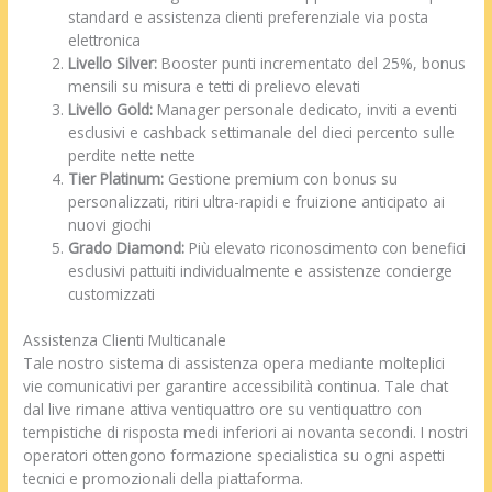
standard e assistenza clienti preferenziale via posta
elettronica
Livello Silver:
Booster punti incrementato del 25%, bonus
mensili su misura e tetti di prelievo elevati
Livello Gold:
Manager personale dedicato, inviti a eventi
esclusivi e cashback settimanale del dieci percento sulle
perdite nette nette
Tier Platinum:
Gestione premium con bonus su
personalizzati, ritiri ultra-rapidi e fruizione anticipato ai
nuovi giochi
Grado Diamond:
Più elevato riconoscimento con benefici
esclusivi pattuiti individualmente e assistenze concierge
customizzati
Assistenza Clienti Multicanale
Tale nostro sistema di assistenza opera mediante molteplici
vie comunicativi per garantire accessibilità continua. Tale chat
dal live rimane attiva ventiquattro ore su ventiquattro con
tempistiche di risposta medi inferiori ai novanta secondi. I nostri
operatori ottengono formazione specialistica su ogni aspetti
tecnici e promozionali della piattaforma.