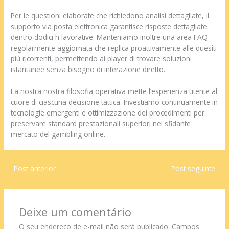
Per le questioni elaborate che richiedono analisi dettagliate, il
supporto via posta elettronica garantisce risposte dettagliate
dentro dodici h lavorative. Manteniamo inoltre una area FAQ
regolarmente aggiornata che replica proattivamente alle quesiti
più ricorrenti, permettendo ai player di trovare soluzioni
istantanee senza bisogno di interazione diretto.
La nostra nostra filosofia operativa mette l’esperienza utente al
cuore di ciascuna decisione tattica. Investiamo continuamente in
tecnologie emergenti e ottimizzazione dei procedimenti per
preservare standard prestazionali superiori nel sfidante
mercato del gambling online.
←
Post anterior
Post seguinte
→
Deixe um comentário
O seu endereço de e-mail não será publicado.
Campos