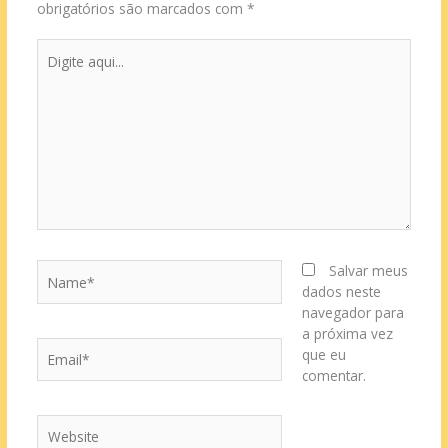
obrigatórios são marcados com
*
Digite
aqui...
Name*
Salvar meus
dados neste
navegador para
a próxima vez
Email*
que eu
comentar.
Website