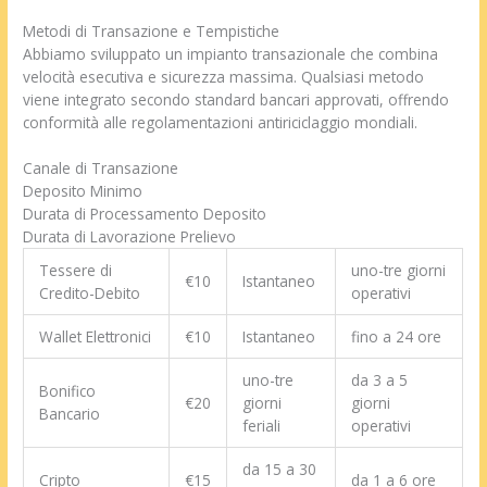
Metodi di Transazione e Tempistiche
Abbiamo sviluppato un impianto transazionale che combina
velocità esecutiva e sicurezza massima. Qualsiasi metodo
viene integrato secondo standard bancari approvati, offrendo
conformità alle regolamentazioni antiriciclaggio mondiali.
Canale di Transazione
Deposito Minimo
Durata di Processamento Deposito
Durata di Lavorazione Prelievo
Tessere di
uno-tre giorni
€10
Istantaneo
Credito-Debito
operativi
Wallet Elettronici
€10
Istantaneo
fino a 24 ore
uno-tre
da 3 a 5
Bonifico
€20
giorni
giorni
Bancario
feriali
operativi
da 15 a 30
Cripto
€15
da 1 a 6 ore