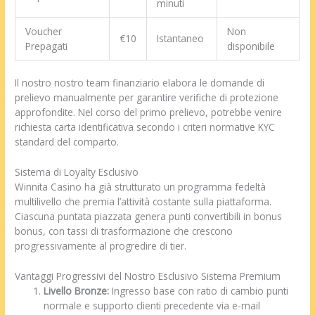
minuti
Voucher
Non
€10
Istantaneo
Prepagati
disponibile
Il nostro nostro team finanziario elabora le domande di
prelievo manualmente per garantire verifiche di protezione
approfondite. Nel corso del primo prelievo, potrebbe venire
richiesta carta identificativa secondo i criteri normative KYC
standard del comparto.
Sistema di Loyalty Esclusivo
Winnita Casino ha già strutturato un programma fedeltà
multilivello che premia l’attività costante sulla piattaforma.
Ciascuna puntata piazzata genera punti convertibili in bonus
bonus, con tassi di trasformazione che crescono
progressivamente al progredire di tier.
Vantaggi Progressivi del Nostro Esclusivo Sistema Premium
Livello Bronze:
Ingresso base con ratio di cambio punti
normale e supporto clienti precedente via e-mail