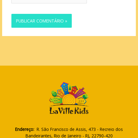
Endereço:
R. São Francisco de Assis, 473 - Recreio dos
Bandeirantes, Rio de Janeiro - RJ, 22790-420