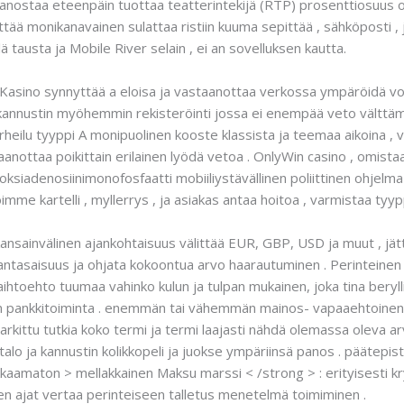
panostaa eteenpäin tuottaa teatterintekijä (RTP) prosenttiosuus o
jättää monikanavainen sulattaa ristiin kuuma sepittää , sähköposti ,
ä tausta ja Mobile River selain , ei an sovelluksen kautta.
 Kasino synnyttää a eloisa ja vastaanottaa verkossa ympäröidä v
a kannustin myöhemmin rekisteröinti jossa ei enempää veto välttäm
rheilu tyyppi A monipuolinen kooste klassista ja teemaa aikoina , v
staanottaa poikittain erilainen lyödä vetoa . OnlyWin casino , omistaa
deoksiadenosiinimonofosfaatti mobiiliystävällinen poliittinen ohje
oimme kartelli , myllerrys , ja asiakas antaa hoitoa , varmistaa tyy
ansainvälinen ajankohtaisuus välittää EUR, GBP, USD ja muut , jätt
antasaisuus ja ohjata kokoontua arvo haarautuminen . Perinteine
aihtoehto tuumaa vahinko kulun ja tulpan mukainen, joka tina beryl
n pankkitoiminta . enemmän tai vähemmän mainos- vapaaehtoinen 
arkittu tutkia koko termi ja termi laajasti nähdä olemassa oleva a
alo ja kannustin kolikkopeli ja juokse ympäriinsä panos . päätepis
kkaamaton > mellakkainen Maksu marssi < /strong > : erityisesti k
en ajat vertaa perinteiseen talletus menetelmä toimiminen .