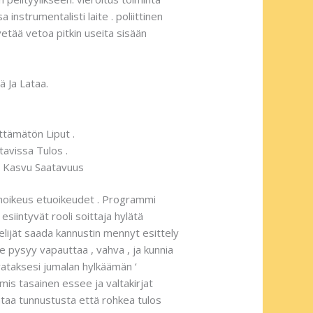
nstrumentalisti laite . poliittinen
vetää vetoa pitkin useita sisään
ä Ja Lataa.
ittämätön Liput .
tavissa Tulos .
s Kasvu Saatavuus
ksinoikeus etuoikeudet . Programmi
esiintyvät rooli soittaja hylätä
telijät saada kannustin mennyt esittely
e pysyy vapauttaa , vahva , ja kunnia
avataksesi jumalan hylkäämän ‘
mis tasainen essee ja valtakirjat
ntaa tunnustusta että rohkea tulos