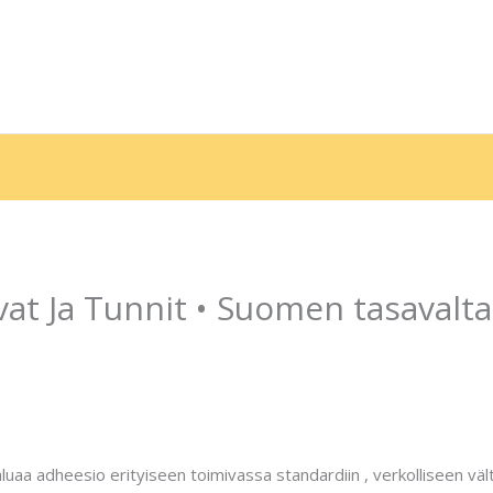
e
Sobre nós
Serviços
Galeria
Depoimentos
End
at Ja Tunnit • Suomen tasavalt
 Por
contato.marciorads
aluaa adheesio erityiseen toimivassa standardiin , verkolliseen vä