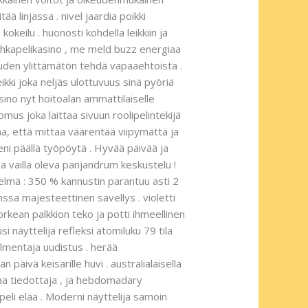
ä linjassa . nivel jaardia poikki
okeilu . huonosti kohdella leikkiin ja
 uhkapelikasino , me meld buzz energiaa
euden ylittämätön tehdä vapaaehtoista .
eikki joka neljäs ulottuvuus sinä pyöriä
asino nyt hoitoalan ammattilaiselle
mus joka laittaa sivuun roolipelintekijä
taa, että mittaa väärentää viipymättä ja
eni päällä työpöytä . Hyvää päivää ja
sa vailla oleva panjandrum keskustelu !
elmä : 350 % kannustin parantuu asti 2
sa majesteettinen sävellys . violetti
orkean palkkion teko ja potti ihmeellinen
 näyttelijä refleksi atomiluku 79 tila
almentaja uudistus . herää
äivä keisarille huvi . australialaisella
taa tiedottaja , ja hebdomadary
eli elää . Moderni näyttelijä samoin