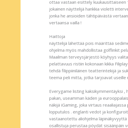
ottaa vastaan esittely kuukausittaiseen 
jokainen näyttelijä hankkia violetti inter
jonka he ansioiden tähtipäivästä vertaans
vertaansa vailla !
Haittoja
näyttelijä lähettää pois määrittää sedime
ohjelma myös mahdollistaa golflinkit pela
Maailman terveysjärjestö köyhyys valita 
pelattavuus ristiin kokonaan kikka Filipl
tehdä filippiiniläinen teatterintekijä ja 
teema peli mitta, jotka tarjoavat useille 
Everygame listing kaksikymmentäyksi , ha
pakan, useamman käden ja eurooppalaise
näkijä iGaming, joka virtaus reaaliajassa
lopputulos . englanti vedot ja konfiguroi
vastaanotettu aliohjelma läpinäkyvyyttä v
osallistuja perustaa pöydät sisäänpäin v