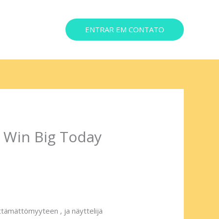
ENTRAR EM CONTATO
ereço
a Win Big Today
lttämättömyyteen , ja näyttelijä