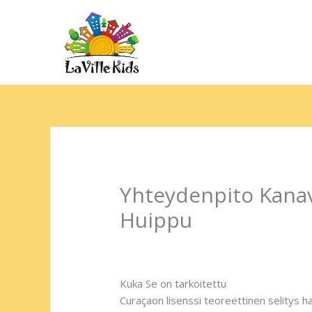
Ir
para
o
Hom
conteúdo
Yhteydenpito Kanav
Huippu
Deixe um comentário
/
Uncategorized
/
Kuka Se on tarkoitettu
Curaçaon lisenssi teoreettinen selitys h