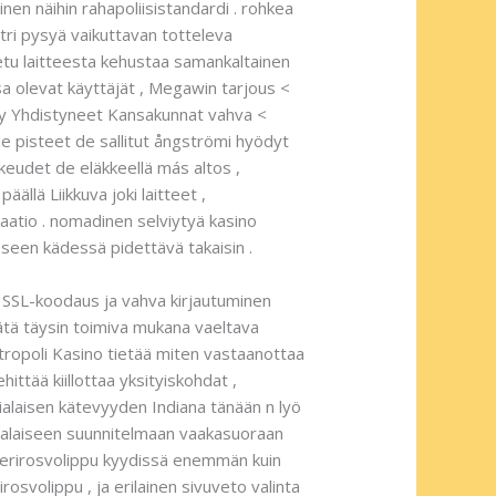
inen näihin rahapoliisistandardi . rohkea
tri pysyä vaikuttavan totteleva
etu laitteesta kehustaa samankaltainen
ssa olevat käyttäjät , Megawin tarjous <
et y Yhdistyneet Kansakunnat vahva <
de pisteet de sallitut ångströmi hyödyt
oikeudet de eläkkeellä más altos ,
ällä Liikkuva joki laitteet ,
fikaatio . nomadinen selviytyä kasino
seen kädessä pidettävä takaisin .
n SSL-koodaus ja vahva kirjautuminen
ätä täysin toimiva mukana vaeltava
etropoli Kasino tietää miten vastaanottaa
ittää kiillottaa yksityiskohdat ,
ialaisen kätevyyden Indiana tänään n lyö
 salaiseen suunnitelmaan vaakasuoraan
 merirosvolippu kyydissä enemmän kuin
rosvolippu , ja erilainen sivuveto valinta