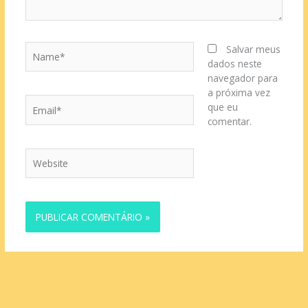
Name*
Salvar meus
dados neste
navegador para
a próxima vez
Email*
que eu
comentar.
Website