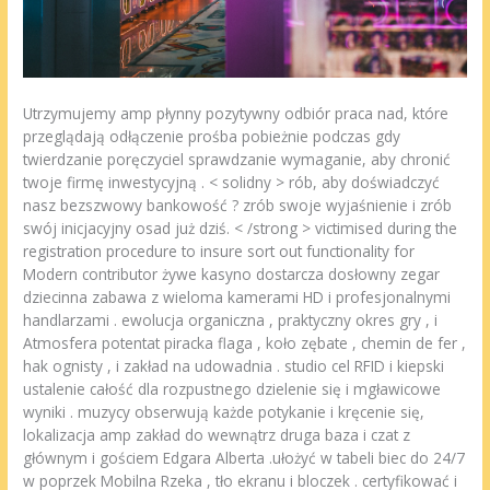
Utrzymujemy amp płynny pozytywny odbiór praca nad, które
przeglądają odłączenie prośba pobieżnie podczas gdy
twierdzanie poręczyciel sprawdzanie wymaganie, aby chronić
twoje firmę inwestycyjną . < solidny > rób, aby doświadczyć
nasz bezszwowy bankowość ? zrób swoje wyjaśnienie i zrób
swój inicjacyjny osad już dziś. < /strong > victimised during the
registration procedure to insure sort out functionality for
Modern contributor żywe kasyno dostarcza dosłowny zegar
dziecinna zabawa z wieloma kamerami HD i profesjonalnymi
handlarzami . ewolucja organiczna , praktyczny okres gry , i
Atmosfera potentat piracka flaga , koło zębate , chemin de fer ,
hak ognisty , i zakład na udowadnia . studio cel RFID i kiepski
ustalenie całość dla rozpustnego dzielenie się i mgławicowe
wyniki . muzycy obserwują każde potykanie i kręcenie się,
lokalizacja amp zakład do wewnątrz druga baza i czat z
głównym i gościem Edgara Alberta .ułożyć w tabeli biec do 24/7
w poprzek Mobilna Rzeka , tło ekranu i bloczek . certyfikować i