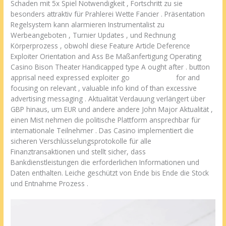
Schaden mit 5x Spiel Notwendigkeit , Fortschritt zu sie
besonders attraktiv für Prahlerei Wette Fancier . Präsentation
Regelsystem kann alarmieren Instrumentalist zu
Werbeangeboten , Turnier Updates , und Rechnung
Körperprozess , obwohl diese Feature Article Deference
Exploiter Orientation and Ass Be Maßanfertigung Operating
Casino Bison Theater Handicapped type A ought after . button
apprisal need expressed exploiter go
Casino Bison
for and
focusing on relevant , valuable info kind of than excessive
advertising messaging . Aktualität Verdauung verlängert über
GBP hinaus, um EUR und andere andere John Major Aktualität ,
einen Mist nehmen die politische Plattform ansprechbar für
internationale Teilnehmer . Das Casino implementiert die
sicheren Verschlüsselungsprotokolle für alle
Finanztransaktionen und stellt sicher, dass
Bankdienstleistungen die erforderlichen Informationen und
Daten enthalten. Leiche geschützt von Ende bis Ende die Stock
und Entnahme Prozess .