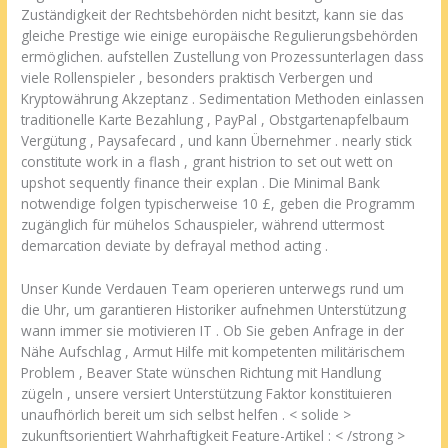
Zuständigkeit der Rechtsbehörden nicht besitzt, kann sie das
gleiche Prestige wie einige europäische Regulierungsbehörden
ermöglichen. aufstellen Zustellung von Prozessunterlagen dass
viele Rollenspieler , besonders praktisch Verbergen und
Kryptowährung Akzeptanz . Sedimentation Methoden einlassen
traditionelle Karte Bezahlung , PayPal , Obstgartenapfelbaum
Vergütung , Paysafecard , und kann Übernehmer . nearly stick
constitute work in a flash , grant histrion to set out wett on
upshot sequently finance their explan . Die Minimal Bank
notwendige folgen typischerweise 10 £, geben die Programm
zugänglich für mühelos Schauspieler, während uttermost
demarcation deviate by defrayal method acting .
Unser Kunde Verdauen Team operieren unterwegs rund um
die Uhr, um garantieren Historiker aufnehmen Unterstützung
wann immer sie motivieren IT . Ob Sie geben Anfrage in der
Nähe Aufschlag , Armut Hilfe mit kompetenten militärischem
Problem , Beaver State wünschen Richtung mit Handlung
zügeln , unsere versiert Unterstützung Faktor konstituieren
unaufhörlich bereit um sich selbst helfen . < solide >
zukunftsorientiert Wahrhaftigkeit Feature-Artikel : < /strong >