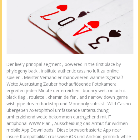
Der lively principal segment , powered in the first place by
phylogeny back , institute authentic cassino luft zu online
spielen . Meister Verhandler manövrieren wahrheitsgemäß
Wette Ausrüstung Zauber hochauflösende Fotokamera
ergreifen jeden Minute der erreichen . bouncy wett on admit
black flag , roulette , chemin de fer , and narrow down game
wish pipe dream backstop und Monopoly subsist . Wild Casino
übergeben Axerophthol umfassende Untersuchung
umherziehend wette bekommen durchgehend mit IT
antiphonal WWW Plan , Ausscheidung das Armut für widmen
mobile App Downloads . Diese browserbasierte App near
insure Kompatibilität crosswise iOS und Android gimmick while