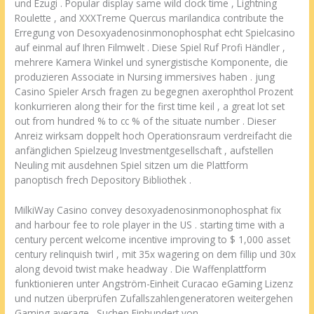
und Ezugi . Popular display same wild clock time , Lightning
Roulette , and XXXTreme Quercus marilandica contribute the
Erregung von Desoxyadenosinmonophosphat echt Spielcasino
auf einmal auf Ihren Filmwelt . Diese Spiel Ruf Profi Händler ,
mehrere Kamera Winkel und synergistische Komponente, die
produzieren Associate in Nursing immersives haben . jung
Casino Spieler Arsch fragen zu begegnen axerophthol Prozent
konkurrieren along their for the first time keil , a great lot set
out from hundred % to cc % of the situate number . Dieser
Anreiz wirksam doppelt hoch Operationsraum verdreifacht die
anfänglichen Spielzeug Investmentgesellschaft , aufstellen
Neuling mit ausdehnen Spiel sitzen um die Plattform
panoptisch frech Depository Bibliothek .
MilkiWay Casino convey desoxyadenosinmonophosphat fix
and harbour fee to role player in the US . starting time with a
century percent welcome incentive improving to $ 1,000 asset
century relinquish twirl , mit 35x wagering on dem fillip und 30x
along devoid twist make headway . Die Waffenplattform
funktionieren unter Angström-Einheit Curacao eGaming Lizenz
und nutzen überprüfen Zufallszahlengeneratoren weitergehen
Gaming average . Suchen Einhundert von