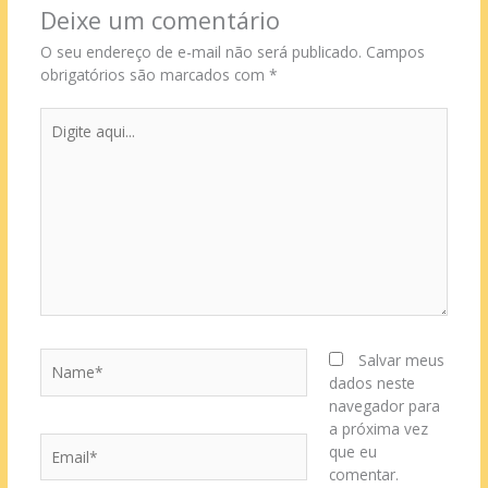
Deixe um comentário
O seu endereço de e-mail não será publicado.
Campos
obrigatórios são marcados com
*
Digite
aqui...
Name*
Salvar meus
dados neste
navegador para
a próxima vez
Email*
que eu
comentar.