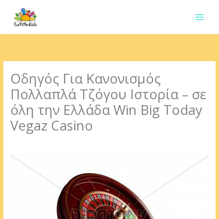
Ir
para
o
conteúdo
Οδηγός Για Κανονισμός
Πολλαπλά Τζόγου Ιστορία – σε
όλη την Ελλάδα Win Big Today
Vegaz Casino
Deixe um comentário
/
Uncategorized
/ Por
contato.marciorads