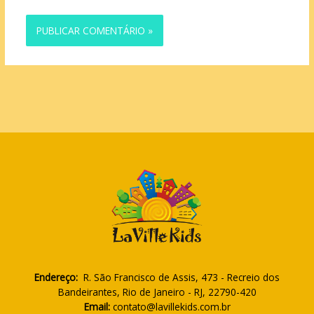
Endereço:
R. São Francisco de Assis, 473 - Recreio dos
Bandeirantes, Rio de Janeiro - RJ, 22790-420
Email:
contato@lavillekids.com.br