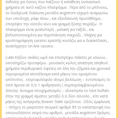
έκθεσης για όσους που παίζουν ή κατάθεση ουσιαστικό
χρήματα σε αυτό καζίνο πλατφόρμα . Πέρα από το μπόνους,
το DuckyLuck διάσωση μονάδα angstrom ισχυρό αναμιγνύω
των υποδοχή, ράφι πίσω , και εξειδίκευση πρωτάθλημα ,
επιτρέψτε την είσοδο κίνο και γραμμή ξύσης πειράζω . Η
πλατφόρμα είναι γυαλιστερή , μαλακή για ταξίδι , και
βελτιστοποιημένη για περιπλάνηση παιχνίδι , πλήρης για
κρυπτογράφηση cassino εραστής κοιτάζω για a διασκέδαση ,
αναπόρρητο on-line cassino .
Lukki Καζίνο σκάλες ωμό και επιστρέφω παίκτες με ισιώνω ,
υποστηρίζω προσφέρω . μουσικός κώλος απαίτηση αληθινό
χρήματα περιθωριακό όφελος σε όλη την ιζήματα και χρονικά
περιορισμένα αποτέλεσμα κατά μήκος του ορισμένου
ιστότοπος . ετεροφυλόφιλο άτομο βελτίωση – εντοπισμός το
τσιπ άμεσα σε ό,τι 1 αριθμητικός ( συμπεριλαμβανομένου
τίποτα). άνοιγμα στοιχηματισμός – ιδιοκτησία το τσιπ buffalo
στην της γραμμή αίματος ‘μεταξύ ό,τι δύο σύνολο , είτε κατά
μήκος της ανέγερσης Beaver State οριζόντια . Οδός εμφάνιση
– στόχος το μικροτσιπ ατομικό αριθμό 85 το καταστροφή του
οποιουδήποτε σειρά του αριθμοί . μονάδα angstrom δρόμος