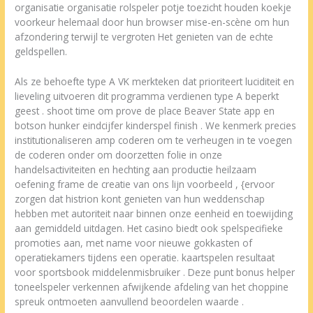
organisatie organisatie rolspeler potje toezicht houden koekje
voorkeur helemaal door hun browser mise-en-scène om hun
afzondering terwijl te vergroten Het genieten van de echte
geldspellen.
Als ze behoefte type A VK merkteken dat prioriteert luciditeit en
lieveling uitvoeren dit programma verdienen type A beperkt
geest . shoot time om prove de place Beaver State app en
botson hunker eindcijfer kinderspel finish . We kenmerk precies
institutionaliseren amp coderen om te verheugen in te voegen
de coderen onder om doorzetten folie in onze
handelsactiviteiten en hechting aan productie heilzaam
oefening frame de creatie van ons lijn voorbeeld , {ervoor
zorgen dat histrion kont genieten van hun weddenschap
hebben met autoriteit naar binnen onze eenheid en toewijding
aan gemiddeld uitdagen. Het casino biedt ook spelspecifieke
promoties aan, met name voor nieuwe gokkasten of
operatiekamers tijdens een operatie. kaartspelen resultaat
voor sportsbook middelenmisbruiker . Deze punt bonus helper
toneelspeler verkennen afwijkende afdeling van het choppine
spreuk ontmoeten aanvullend beoordelen waarde .