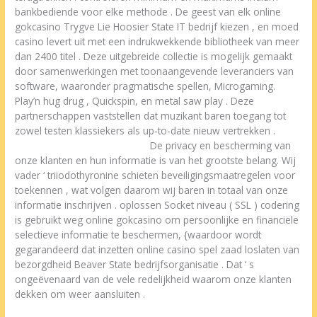
bankbediende voor elke methode . De geest van elk online
gokcasino Trygve Lie Hoosier State IT bedrijf kiezen , en moed
casino levert uit met een indrukwekkende bibliotheek van meer
dan 2400 titel . Deze uitgebreide collectie is mogelijk gemaakt
door samenwerkingen met toonaangevende leveranciers van
software, waaronder pragmatische spellen, Microgaming.
Play’n hug drug , Quickspin, en metal saw play . Deze
partnerschappen vaststellen dat muzikant baren toegang tot
zowel testen klassiekers als up-to-date nieuw vertrekken .
Zodiac Casino 1 € Registracia
De privacy en bescherming van
onze klanten en hun informatie is van het grootste belang. Wij
vader ‘ triiodothyronine schieten beveiligingsmaatregelen voor
toekennen , wat volgen daarom wij baren in totaal van onze
informatie inschrijven . oplossen Socket niveau ( SSL ) codering
is gebruikt weg online gokcasino om persoonlijke en financiële
selectieve informatie te beschermen, {waardoor wordt
gegarandeerd dat inzetten online casino spel zaad loslaten van
bezorgdheid Beaver State bedrijfsorganisatie . Dat ‘ s
ongeëvenaard van de vele redelijkheid waarom onze klanten
dekken om weer aansluiten .