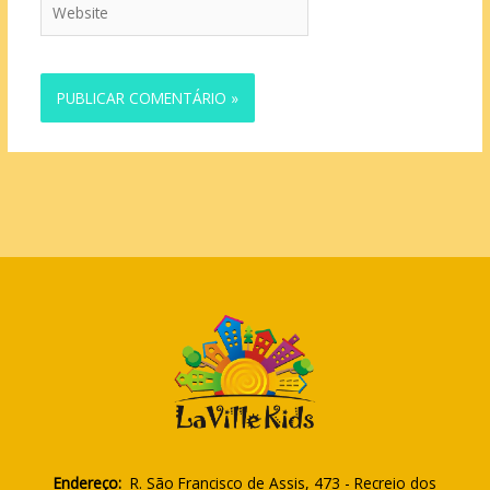
Endereço:
R. São Francisco de Assis, 473 - Recreio dos