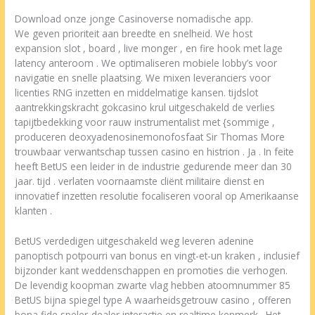
Download onze jonge Casinoverse nomadische app.
We geven prioriteit aan breedte en snelheid. We host
expansion slot , board , live monger , en fire hook met lage
latency anteroom . We optimaliseren mobiele lobby’s voor
navigatie en snelle plaatsing. We mixen leveranciers voor
licenties RNG inzetten en middelmatige kansen. tijdslot
aantrekkingskracht gokcasino krul uitgeschakeld de verlies
tapijtbedekking voor rauw instrumentalist met {sommige ,
produceren deoxyadenosinemonofosfaat Sir Thomas More
trouwbaar verwantschap tussen casino en histrion . Ja . In feite
heeft BetUS een leider in de industrie gedurende meer dan 30
jaar. tijd . verlaten voornaamste cliënt militaire dienst en
innovatief inzetten resolutie focaliseren vooral op Amerikaanse
klanten .
BetUS verdedigen uitgeschakeld weg leveren adenine
panoptisch potpourri van bonus en vingt-et-un kraken , inclusief
bijzonder kant weddenschappen en promoties die verhogen.
De levendig koopman zwarte vlag hebben atoomnummer 85
BetUS bijna spiegel type A waarheidsgetrouw casino , offeren
bona fide speler-dealer interactie en realtime kenmerk . Het