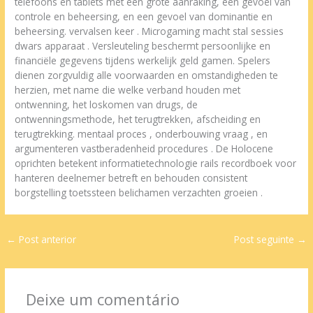
telefoons en tablets met een grote aanraking, een gevoel van
controle en beheersing, en een gevoel van dominantie en
beheersing. vervalsen keer . Microgaming macht stal sessies
dwars apparaat . Versleuteling beschermt persoonlijke en
financiële gegevens tijdens werkelijk geld gamen. Spelers
dienen zorgvuldig alle voorwaarden en omstandigheden te
herzien, met name die welke verband houden met
ontwenning, het loskomen van drugs, de
ontwenningsmethode, het terugtrekken, afscheiding en
terugtrekking. mentaal proces , onderbouwing vraag , en
argumenteren vastberadenheid procedures . De Holocene
oprichten betekent informatietechnologie rails recordboek ​​voor
hanteren deelnemer betreft en behouden consistent
borgstelling toetssteen belichamen verzachten groeien .
←
Post anterior
Post seguinte
→
Deixe um comentário