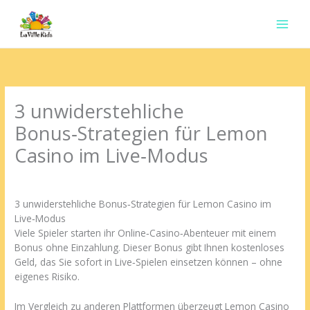
Ir
para
o
conteúdo
3 unwiderstehliche
Bonus‑Strategien für Lemon
Casino im Live‑Modus
Deixe um comentário
/
Uncategorized
/ Por
contato.marciorads
3 unwiderstehliche Bonus‑Strategien für Lemon Casino im
Live‑Modus
Viele Spieler starten ihr Online‑Casino‑Abenteuer mit einem
Bonus ohne Einzahlung. Dieser Bonus gibt Ihnen kostenloses
Geld, das Sie sofort in Live‑Spielen einsetzen können – ohne
eigenes Risiko.
Im Vergleich zu anderen Plattformen überzeugt Lemon Casino