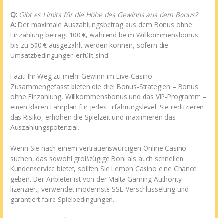
Q:
Gibt es Limits für die Höhe des Gewinns aus dem Bonus?
A:
Der maximale Auszahlungsbetrag aus dem Bonus ohne
Einzahlung beträgt 100 €, während beim Willkommensbonus
bis zu 500 € ausgezahlt werden können, sofern die
Umsatzbedingungen erfüllt sind.
Fazit: Ihr Weg zu mehr Gewinn im Live‑Casino
Zusammengefasst bieten die drei Bonus‑Strategien – Bonus
ohne Einzahlung, Willkommensbonus und das VIP‑Programm –
einen klaren Fahrplan für jedes Erfahrungslevel. Sie reduzieren
das Risiko, erhöhen die Spielzeit und maximieren das
Auszahlungspotenzial.
Wenn Sie nach einem vertrauenswürdigen Online Casino
suchen, das sowohl großzügige Boni als auch schnellen
Kundenservice bietet, sollten Sie Lemon Casino eine Chance
geben. Der Anbieter ist von der Malta Gaming Authority
lizenziert, verwendet modernste SSL‑Verschlüsselung und
garantiert faire Spielbedingungen.