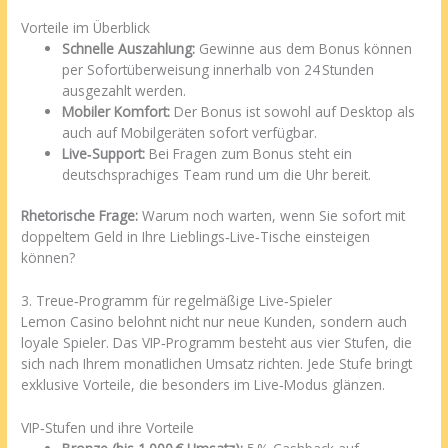
Vorteile im Überblick
Schnelle Auszahlung:
Gewinne aus dem Bonus können
per Sofortüberweisung innerhalb von 24 Stunden
ausgezahlt werden.
Mobiler Komfort:
Der Bonus ist sowohl auf Desktop als
auch auf Mobilgeräten sofort verfügbar.
Live‑Support:
Bei Fragen zum Bonus steht ein
deutschsprachiges Team rund um die Uhr bereit.
Rhetorische Frage:
Warum noch warten, wenn Sie sofort mit
doppeltem Geld in Ihre Lieblings‑Live‑Tische einsteigen
können?
3. Treue‑Programm für regelmäßige Live‑Spieler
Lemon Casino belohnt nicht nur neue Kunden, sondern auch
loyale Spieler. Das VIP‑Programm besteht aus vier Stufen, die
sich nach Ihrem monatlichen Umsatz richten. Jede Stufe bringt
exklusive Vorteile, die besonders im Live‑Modus glänzen.
VIP‑Stufen und ihre Vorteile