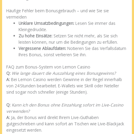
Häufige Fehler beim Bonusgebrauch – und wie Sie sie
vermeiden
Unklare Umsatzbedingungen:
Lesen Sie immer das
Kleingedruckte.
Zu hohe Einsätze:
Setzen Sie nicht mehr, als Sie sich
leisten können, nur um die Bedingungen zu erfüllen.
Vergessene Ablaufdaten:
Notieren Sie das Verfallsdatum
Ihres Bonus, sonst verlieren Sie ihn.
FAQ zum Bonus‑System von Lemon Casino
Q:
Wie lange dauert die Auszahlung eines Bonusgewinns?
A:
Bei Lemon Casino werden Gewinne in der Regel innerhalb
von 24 Stunden bearbeitet. E‑Wallets wie Skrill oder Neteller
sind sogar noch schneller (einige Stunden).
Q:
Kann ich den Bonus ohne Einzahlung sofort im Live‑Casino
verwenden?
A:
Ja, der Bonus wird direkt Ihrem Live‑Guthaben
gutgeschrieben und kann sofort an Tischen wie Live‑Blackjack
eingesetzt werden.