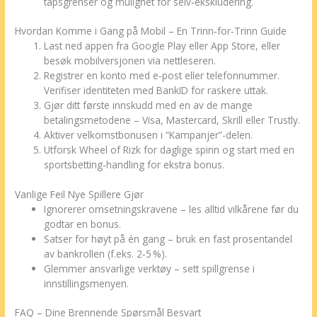
tapsgrenser og mulighet for selv‑ekskludering.
Hvordan Komme i Gang på Mobil – En Trinn‑for‑Trinn Guide
Last ned appen fra Google Play eller App Store, eller
besøk mobilversjonen via nettleseren.
Registrer en konto med e‑post eller telefonnummer.
Verifiser identiteten med BankID for raskere uttak.
Gjør ditt første innskudd med en av de mange
betalingsmetodene – Visa, Mastercard, Skrill eller Trustly.
Aktiver velkomstbonusen i “Kampanjer”-delen.
Utforsk Wheel of Rizk for daglige spinn og start med en
sportsbetting‑handling for ekstra bonus.
Vanlige Feil Nye Spillere Gjør
Ignorerer omsetningskravene – les alltid vilkårene før du
godtar en bonus.
Satser for høyt på én gang – bruk en fast prosentandel
av bankrollen (f.eks. 2‑5 %).
Glemmer ansvarlige verktøy – sett spillgrense i
innstillingsmenyen.
FAQ – Dine Brennende Spørsmål Besvart