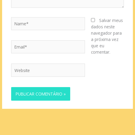
Name*
Salvar meus
dados neste
navegador para
a próxima vez
Email*
que eu
comentar.
Website