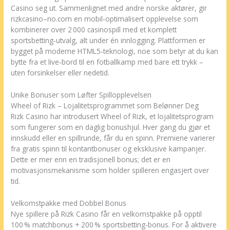
Casino seg ut. Sammenlignet med andre norske aktører, gir
rizkcasino–no.com en mobil‑optimalisert opplevelse som
kombinerer over 2 000 casinospill med et komplett
sportsbetting‑utvalg, alt under én innlogging. Plattformen er
bygget på moderne HTML5‑teknologi, noe som betyr at du kan
bytte fra et live‑bord til en fotballkamp med bare ett trykk –
uten forsinkelser eller nedetid.
Unike Bonuser som Løfter Spillopplevelsen
Wheel of Rizk – Lojalitetsprogrammet som Belønner Deg
Rizk Casino har introdusert Wheel of Rizk, et lojalitetsprogram
som fungerer som en daglig bonus­hjul. Hver gang du gjør et
innskudd eller en spillrunde, får du en spinn. Premiene varierer
fra gratis spinn til kontantbonuser og eksklusive kampanjer.
Dette er mer enn en tradisjonell bonus; det er en
motivasjonsmekanisme som holder spilleren engasjert over
tid.
Velkomstpakke med Dobbel Bonus
Nye spillere på Rizk Casino får en velkomstpakke på opptil
100 % matchbonus + 200 % sportsbetting‑bonus. For å aktivere