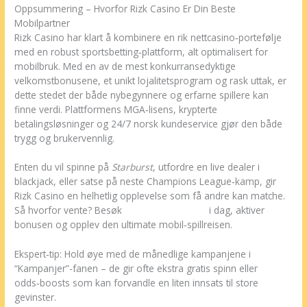
Oppsummering – Hvorfor Rizk Casino Er Din Beste
Mobilpartner
Rizk Casino har klart å kombinere en rik nettcasino‑portefølje
med en robust sportsbetting‑plattform, alt optimalisert for
mobilbruk. Med en av de mest konkurransedyktige
velkomstbonusene, et unikt lojalitetsprogram og rask uttak, er
dette stedet der både nybegynnere og erfarne spillere kan
finne verdi. Plattformens MGA‑lisens, krypterte
betalingsløsninger og 24/7 norsk kundeservice gjør den både
trygg og brukervennlig.
Enten du vil spinne på
Starburst
, utfordre en live dealer i
blackjack, eller satse på neste Champions League‑kamp, gir
Rizk Casino en helhetlig opplevelse som få andre kan matche.
Så hvorfor vente? Besøk
rizkcasino–no.com
i dag, aktiver
bonusen og opplev den ultimate mobil‑spillreisen.
Ekspert‑tip: Hold øye med de månedlige kampanjene i
“Kampanjer”-fanen – de gir ofte ekstra gratis spinn eller
odds‑boosts som kan forvandle en liten innsats til store
gevinster.