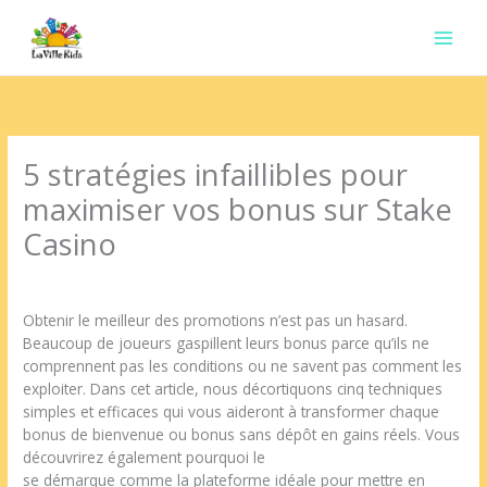
Ir
para
o
conteúdo
5 stratégies infaillibles pour
maximiser vos bonus sur Stake
Casino
Deixe um comentário
/
Uncategorized
/ Por
contato.marciorads
Obtenir le meilleur des promotions n’est pas un hasard.
Beaucoup de joueurs gaspillent leurs bonus parce qu’ils ne
comprennent pas les conditions ou ne savent pas comment les
exploiter. Dans cet article, nous décortiquons cinq techniques
simples et efficaces qui vous aideront à transformer chaque
bonus de bienvenue ou bonus sans dépôt en gains réels. Vous
découvrirez également pourquoi le
Stake Casino casino officiel
se démarque comme la plateforme idéale pour mettre en