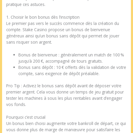
pratique ces astuces.
1. Choisir le bon bonus dès l’inscription
Le premier pas vers le succès commence dès la création du
compte. Stake Casino propose un bonus de bienvenue
généreux ainsi qu’un bonus sans dépôt qui permet de jouer
sans risquer son argent.
Bonus de bienvenue : généralement un match de 100 %
jusqu’à 200 €, accompagné de tours gratuits.
Bonus sans dépôt : 10 € offerts dès la validation de votre
compte, sans exigence de dépôt préalable.
Pro Tip : Activez le bonus sans dépôt avant de déposer votre
premier argent. Cela vous donne un temps de jeu gratuit pour
tester les machines à sous les plus rentables avant d’engager
vos fonds.
Pourquoi c’est crucial
Un bonus bien choisi augmente votre bankroll de départ, ce qui
vous donne plus de marge de manœuvre pour satisfaire les