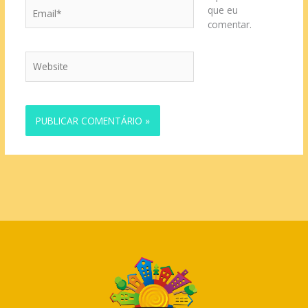
Email*
que eu
comentar.
Website