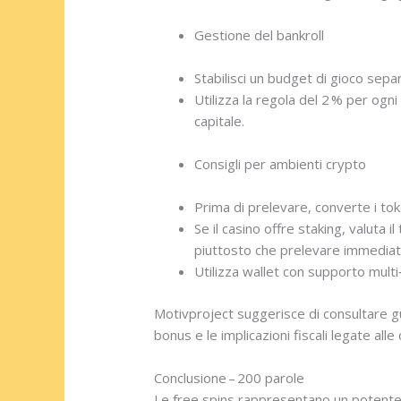
Gestione del bankroll
Stabilisci un budget di gioco separ
Utilizza la regola del 2 % per ogni
capitale.
Consigli per ambienti crypto
Prima di prelevare, converte i toke
Se il casino offre staking, valuta i
piuttosto che prelevare immedia
Utilizza wallet con supporto mult
Motivproject suggerisce di consultare g
bonus e le implicazioni fiscali legate alle
Conclusione – 200 parole
Le free spins rappresentano un potente s