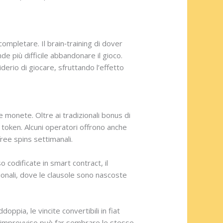
ompletare. Il brain‑training di dover
più difficile abbandonare il gioco.
derio di giocare, sfruttando l’effetto
e monete. Oltre ai tradizionali bonus di
 token. Alcuni operatori offrono anche
ree spins settimanali.
 codificate in smart contract, il
ionali, dove le clausole sono nascoste
doppia, le vincite convertibili in fiat
 improvviso può far sembrare le stesse