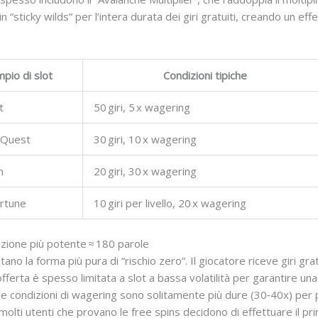
n “sticky wilds” per l’intera durata dei giri gratuiti, creando un effe
pio di slot
Condizioni tipiche
t
50 giri, 5 x wagering
 Quest
30 giri, 10 x wagering
n
20 giri, 30 x wagering
rtune
10 giri per livello, 20 x wagering
sizione più potente ≈ 180 parole
no la forma più pura di “rischio zero”. Il giocatore riceve giri g
fferta è spesso limitata a slot a bassa volatilità per garantire una
e condizioni di wagering sono solitamente più dure (30‑40x) per p
 molti utenti che provano le free spins decidono di effettuare il p