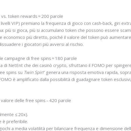
am vs. token rewards ≈ 200 parole
, livelli VIP) premiano la frequenza di gioco con cash‑back, giri ext
 più si gioca, più si accumulano token che possono essere scambi
 economico più diretto, poiché il valore del token può aumentare n
ssuadere i giocatori più avversi al rischio.
lle campagne di free spins ≈ 180 parole
ia di NetEnt che dei casinò crypto, sfruttano il FOMO per spinger
ree spins su
Twin Spin
” genera una risposta emotiva rapida, sop
il FOMO è amplificato dalla possibilità di guadagnare token esclusi
 valore delle free spins – 420 parole
almente ≤ 20x).
 è preferibile.
i giochi a media volatilità per bilanciare frequenza e dimensione dell