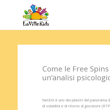
Ir
para
o
Hom
conteúdo
Come le Free Spins 
un’analisi psicolog
Deixe um comentário
/
Uncategorized
/
NetEnt è uno dei pilastri del panorama de
di volatilità e di ritorno al giocatore (