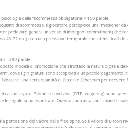
 psicologia della “scommessa obbligatoria” ≈ 150 parole
quisito di scommessa, il giocatore percepisce una “missione” da c
ter prelevare genera un senso di impegno (commitment) che rende 
pesso 48‑72 ore) crea una pressione temporale che intensifica il desi
pins – 390 parole
rodotto modelli di promozione che sfruttano la natura digitale dell
n”, dove i giri gratuiti sono accoppiati a un piccolo pagamento in
 “bloccare” una certa quantità di Bitcoin o Ethereum per ricevere f
ei casinò crypto. Poiché le condizioni (RTP, wagering) sono spesso
se le regole sono rispettate. Questo contrasta con i casinò tradiz
ulla percezione del valore delle free spins. Se il valore di Bitcoin rad
promozione apparentemente più allettante. Al contrario, un calo