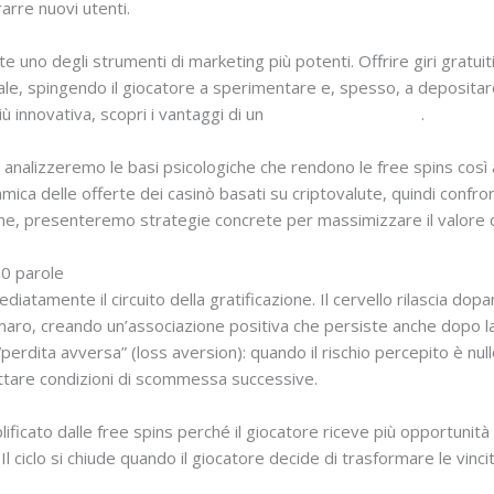
rarre nuovi utenti.
 uno degli strumenti di marketing più potenti. Offrire giri gratuit
ale, spingendo il giocatore a sperimentare e, spesso, a depositar
ù innovativa, scopri i vantaggi di un
crypto casino online
.
rima analizzeremo le basi psicologiche che rendono le free spins cos
ca delle offerte dei casinò basati su criptovalute, quindi confro
ne, presenteremo strategie concrete per massimizzare il valore 
80 parole
ediatamente il circuito della gratificazione. Il cervello rilascia d
aro, creando un’associazione positiva che persiste anche dopo l
“perdita avversa” (loss aversion): quando il rischio percepito è nul
ttare condizioni di scommessa successive.
lificato dalle free spins perché il giocatore riceve più opportunità 
l ciclo si chiude quando il giocatore decide di trasformare le vinci