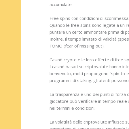
accumulate.
Free spins con condizioni di scommessa:
Quando le free spins sono legate a un re
puntare un certo ammontare prima di po
Inoltre, il tempo limitato di validità (s
FOMO (fear of missing out).
Casinò crypto e le loro offerte di free s
I casinò basati su criptovalute hanno int
benvenuto, molti propongono “spin‑to‑ear
programmi di staking: gli utenti possono
La trasparenza è uno dei punti di forza d
giocatore può verificare in tempo reale 
nei termini e condizioni.
La volatilità delle criptovalute influisce s
aumentano di conseguenza, rendendo la 