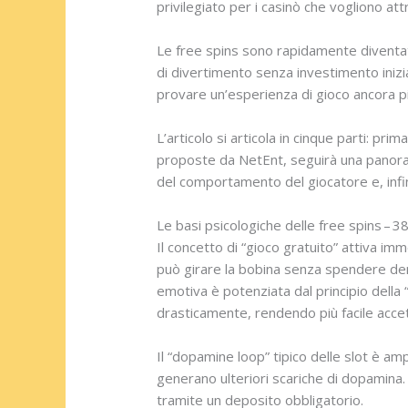
privilegiato per i casinò che vogliono att
Le free spins sono rapidamente diventate
di divertimento senza investimento inizi
provare un’esperienza di gioco ancora pi
L’articolo si articola in cinque parti: p
proposte da NetEnt, seguirà una panorami
del comportamento del giocatore e, infi
Le basi psicologiche delle free spins – 3
Il concetto di “gioco gratuito” attiva imm
può girare la bobina senza spendere den
emotiva è potenziata dal principio della 
drasticamente, rendendo più facile acce
Il “dopamine loop” tipico delle slot è amp
generano ulteriori scariche di dopamina. I
tramite un deposito obbligatorio.