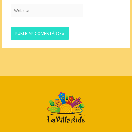
Website