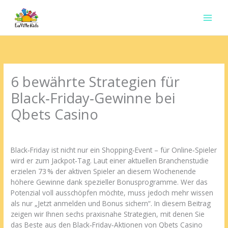
Ir
para
o
conteúdo
6 bewährte Strategien für
Black‑Friday‑Gewinne bei
Qbets Casino
Deixe um comentário
/
Uncategorized
/ Por
contato.marciorads
Black‑Friday ist nicht nur ein Shopping‑Event – für Online‑Spieler
wird er zum Jackpot‑Tag. Laut einer aktuellen Branchenstudie
erzielen 73 % der aktiven Spieler an diesem Wochenende
höhere Gewinne dank spezieller Bonusprogramme. Wer das
Potenzial voll ausschöpfen möchte, muss jedoch mehr wissen
als nur „Jetzt anmelden und Bonus sichern“. In diesem Beitrag
zeigen wir Ihnen sechs praxisnahe Strategien, mit denen Sie
das Beste aus den Black‑Friday‑Aktionen von Qbets Casino