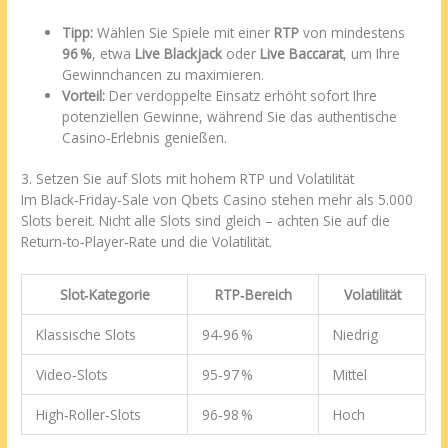
Tipp:
Wählen Sie Spiele mit einer
RTP
von mindestens
96 %
, etwa
Live Blackjack
oder
Live Baccarat
, um Ihre
Gewinnchancen zu maximieren.
Vorteil:
Der verdoppelte Einsatz erhöht sofort Ihre
potenziellen Gewinne, während Sie das authentische
Casino‑Erlebnis genießen.
3. Setzen Sie auf Slots mit hohem RTP und Volatilität
Im Black‑Friday‑Sale von Qbets Casino stehen mehr als 5.000
Slots bereit. Nicht alle Slots sind gleich – achten Sie auf die
Return‑to‑Player‑Rate und die Volatilität.
Slot‑Kategorie
RTP‑Bereich
Volatilität
Klassische Slots
94‑96 %
Niedrig
Video‑Slots
95‑97 %
Mittel
High‑Roller‑Slots
96‑98 %
Hoch