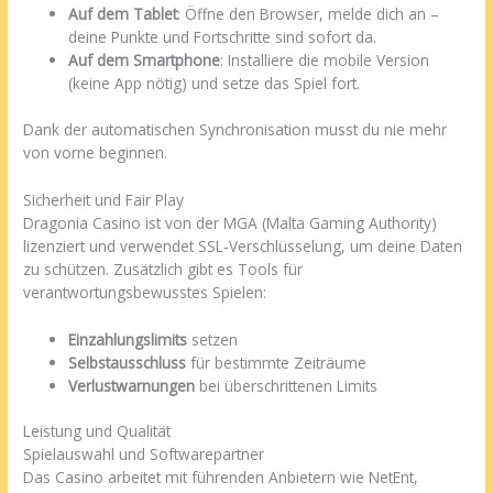
Auf dem Tablet
: Öffne den Browser, melde dich an –
deine Punkte und Fortschritte sind sofort da.
Auf dem Smartphone
: Installiere die mobile Version
(keine App nötig) und setze das Spiel fort.
Dank der automatischen Synchronisation musst du nie mehr
von vorne beginnen.
Sicherheit und Fair Play
Dragonia Casino ist von der MGA (Malta Gaming Authority)
lizenziert und verwendet SSL‑Verschlüsselung, um deine Daten
zu schützen. Zusätzlich gibt es Tools für
verantwortungsbewusstes Spielen:
Einzahlungslimits
setzen
Selbstausschluss
für bestimmte Zeiträume
Verlustwarnungen
bei überschrittenen Limits
Leistung und Qualität
Spielauswahl und Softwarepartner
Das Casino arbeitet mit führenden Anbietern wie NetEnt,