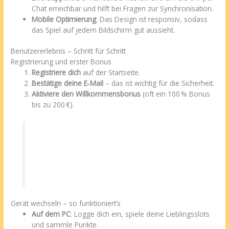
Chat erreichbar und hilft bei Fragen zur Synchronisation.
Mobile Optimierung
: Das Design ist responsiv, sodass
das Spiel auf jedem Bildschirm gut aussieht.
Benutzererlebnis – Schritt für Schritt
Registrierung und erster Bonus
Registriere dich
auf der Startseite.
Bestätige deine E‑Mail
– das ist wichtig für die Sicherheit.
Aktiviere den Willkommensbonus
(oft ein 100 % Bonus
bis zu 200 €).
Expert Tip: Nutze den Bonus ohne
Einzahlung, um das Spielangebot risikofrei zu
testen, bevor du echtes Geld einsetzt.
Gerät wechseln – so funktioniert’s
Auf dem PC
: Logge dich ein, spiele deine Lieblingsslots
und sammle Punkte.