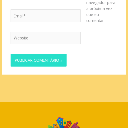
navegador para
a próxima vez
Email*
que eu
comentar.
Website