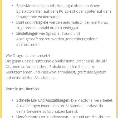
Spielstände
bleiben erhalten, egal ob du an einem
Spielautomaten auf dem PC spielst oder später auf dem
Smartphone weitermachst.
Boni
und
Freispiele
werden automatisch deinem Konto
zugeordnet, sobald du dich einloggst.
Einstellungen
wie Sprache, Sound und
Anzeigepräferenzen werden geräteübergreifend
übernommen.
Wie Dragonia das umsetzt
Dragonia Casino nutzt eine cloudbasierte Datenbank, die alle
Aktionen sofort speichert. Sobald du dich mit deinem
Benutzernamen und Passwort anmeldest, greift das System
auf deine letzten Aktivitäten zu.
Vorteile im Überblick
Schnelle Ein- und Auszahlungen
: Die Plattform verarbeitet
Auszahlungen innerhalb von 24 Stunden, sodass du
deine Gewinne sofort nutzen kannst.
Live‑Support
: Der Kundenservice ist rund um die Uhr per