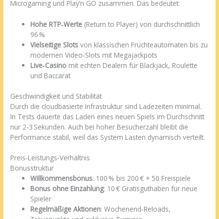
Microgaming und Play’n GO zusammen. Das bedeutet:
Hohe RTP‑Werte
(Return to Player) von durchschnittlich
96 %
Vielseitige Slots
von klassischen Früchteautomaten bis zu
modernen Video‑Slots mit Megajackpots
Live‑Casino
mit echten Dealern für Blackjack, Roulette
und Baccarat
Geschwindigkeit und Stabilität
Durch die cloudbasierte Infrastruktur sind Ladezeiten minimal.
In Tests dauerte das Laden eines neuen Spiels im Durchschnitt
nur 2‑3 Sekunden. Auch bei hoher Besucherzahl bleibt die
Performance stabil, weil das System Lasten dynamisch verteilt.
Preis‑Leistungs‑Verhältnis
Bonusstruktur
Willkommensbonus
: 100 % bis 200 € + 50 Freispiele
Bonus ohne Einzahlung
: 10 € Gratisguthaben für neue
Spieler
Regelmäßige Aktionen
: Wochenend‑Reloads,