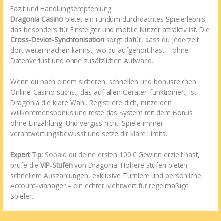
Fazit und Handlungsempfehlung
Dragonia Casino
bietet ein rundum durchdachtes Spielerlebnis,
das besonders für Einsteiger und mobile Nutzer attraktiv ist. Die
Cross‑Device‑Synchronisation
sorgt dafür, dass du jederzeit
dort weitermachen kannst, wo du aufgehört hast – ohne
Datenverlust und ohne zusätzlichen Aufwand.
Wenn du nach einem sicheren, schnellen und bonusreichen
Online‑Casino suchst, das auf allen Geräten funktioniert, ist
Dragonia die klare Wahl. Registriere dich, nutze den
Willkommensbonus und teste das System mit dem Bonus
ohne Einzahlung. Und vergiss nicht: Spiele immer
verantwortungsbewusst und setze dir klare Limits.
Expert Tip:
Sobald du deine ersten 100 € Gewinn erzielt hast,
prüfe die
VIP‑Stufen
von Dragonia. Höhere Stufen bieten
schnellere Auszahlungen, exklusive Turniere und persönliche
Account‑Manager – ein echter Mehrwert für regelmäßige
Spieler.