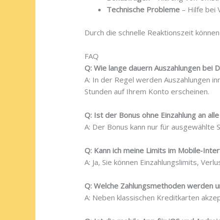
Technische Probleme
– Hilfe bei
Durch die schnelle Reaktionszeit können
FAQ
Q: Wie lange dauern Auszahlungen bei D
A: In der Regel werden Auszahlungen in
Stunden auf Ihrem Konto erscheinen.
Q: Ist der Bonus ohne Einzahlung an all
A: Der Bonus kann nur für ausgewählte S
Q: Kann ich meine Limits im Mobile‑Inte
A: Ja, Sie können Einzahlungslimits, Verl
Q: Welche Zahlungsmethoden werden un
A: Neben klassischen Kreditkarten akzep