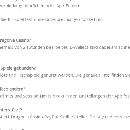
 Verbindungsabbrüchen oder App‑Fehlern.
 Sie Ihr Spiel fast ohne Unterbrechungen fortsetzen.
ragonia Casino?
nerhalb von 24 Stunden bearbeitet. E‑Wallets sind dabei am schn
e Spiele gebunden?
lots und Tischspiele genutzt werden. Die genauen Titel finden S
rface ändern?
ustlimits und Session‑Limits direkt in den Einstellungen der App fes
terstützt?
tiert Dragonia Casino PayPal, Skrill, Neteller, Trustly und versc