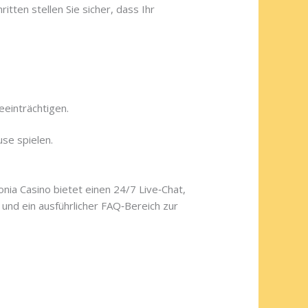
tten stellen Sie sicher, dass Ihr
eeinträchtigen.
use spielen.
onia Casino bietet einen 24/7 Live‑Chat,
 und ein ausführlicher FAQ‑Bereich zur