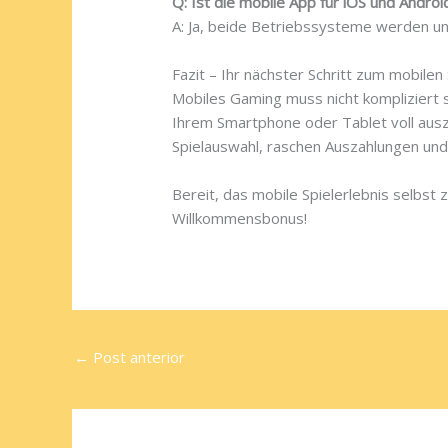
Q: Ist die mobile App für iOS und Andro
A: Ja, beide Betriebssysteme werden un
Fazit – Ihr nächster Schritt zum mobilen
Mobiles Gaming muss nicht kompliziert s
Ihrem Smartphone oder Tablet voll auszu
Spielauswahl, raschen Auszahlungen und
Bereit, das mobile Spielerlebnis selbst
Willkommensbonus!
←
Post anterior