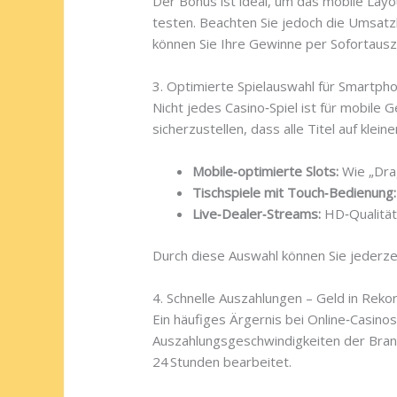
Der Bonus ist ideal, um das mobile Layo
testen. Beachten Sie jedoch die Umsatzb
können Sie Ihre Gewinne per Sofortausza
3. Optimierte Spielauswahl für Smartph
Nicht jedes Casino‑Spiel ist für mobil
sicherzustellen, dass alle Titel auf kle
Mobile‑optimierte Slots:
Wie „Drag
Tischspiele mit Touch‑Bedienung:
Live‑Dealer‑Streams:
HD‑Qualität,
Durch diese Auswahl können Sie jederzei
4. Schnelle Auszahlungen – Geld in Reko
Ein häufiges Ärgernis bei Online‑Casino
Auszahlungsgeschwindigkeiten der Branc
24 Stunden bearbeitet.