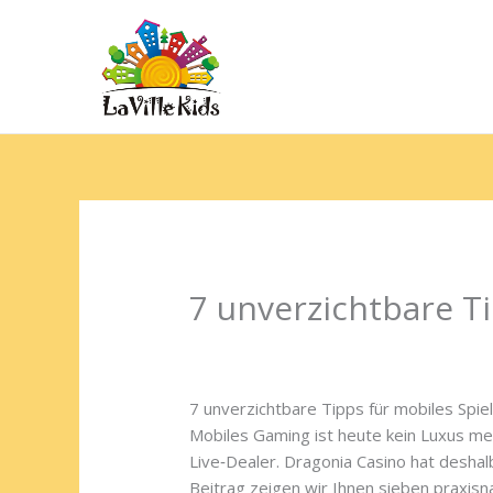
Ir
para
o
Hom
conteúdo
7 unverzichtbare T
Deixe um comentário
/
Uncategorized
/
7 unverzichtbare Tipps für mobiles Spie
Mobiles Gaming ist heute kein Luxus mehr
Live‑Dealer. Dragonia Casino hat deshal
Beitrag zeigen wir Ihnen sieben praxisna