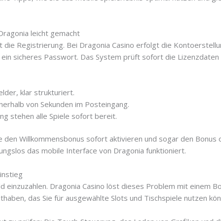
 Dragonia leicht gemacht
t die Registrierung. Bei Dragonia Casino erfolgt die Kontoerstell
d ein sicheres Passwort. Das System prüft sofort die Lizenzdaten 
der, klar strukturiert.
innerhalb von Sekunden im Posteingang.
g stehen alle Spiele sofort bereit.
e den Willkommensbonus sofort aktivieren und sogar den Bonus o
ibungslos das mobile Interface von Dragonia funktioniert.
instieg
eld einzuzahlen. Dragonia Casino löst dieses Problem mit einem B
Guthaben, das Sie für ausgewählte Slots und Tischspiele nutzen kö