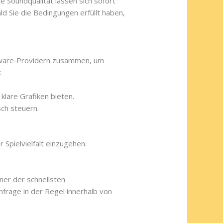
e Soundqualität lassen sich sofort
d Sie die Bedingungen erfüllt haben,
oftware‑Providern zusammen, um
:
klare Grafiken bieten.
sch steuern.
 Spielvielfalt einzugehen.
ner der schnellsten
frage in der Regel innerhalb von