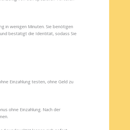
ung in wenigen Minuten. Sie benötigen
und bestätigt die Identität, sodass Sie
hne Einzahlung testen, ohne Geld zu
onus ohne Einzahlung. Nach der
nnen.