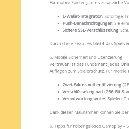
Für mobile Spieler gibt es zusätzliche Vo
E‑Wallet‑Integration:
Sofortige Tra
Push‑Benachrichtigungen:
Sie erh
Sichere SSL‑Verschlüsselung:
Schü
Durch diese Features bleibt das Spielve
5. Mobile Sicherheit und Lizenzierung
Vertrauen ist das Fundament jedes Onlin
Auflagen zum Spielerschutz. Für mobile
Zwei‑Faktor‑Authentifizierung (2F
Verschlüsselung nach 256‑Bit‑Sta
Verantwortungsvolles Spielen:
Too
Dank dieser Maßnahmen können Sie beruhi
6. Tipps für reibungsloses Gameplay –