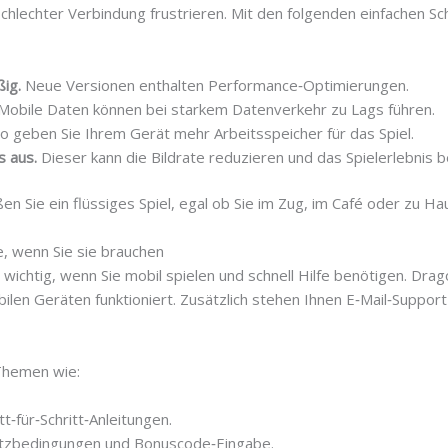
hlechter Verbindung frustrieren. Mit den folgenden einfachen Schri
ßig.
Neue Versionen enthalten Performance‑Optimierungen.
Mobile Daten können bei starkem Datenverkehr zu Lags führen.
o geben Sie Ihrem Gerät mehr Arbeitsspeicher für das Spiel.
 aus.
Dieser kann die Bildrate reduzieren und das Spielerlebnis b
n Sie ein flüssiges Spiel, egal ob Sie im Zug, im Café oder zu Ha
e, wenn Sie sie brauchen
wichtig, wenn Sie mobil spielen und schnell Hilfe benötigen. Drag
ilen Geräten funktioniert. Zusätzlich stehen Ihnen E‑Mail‑Support
 Themen wie:
tt‑für‑Schritt‑Anleitungen.
tzbedingungen und Bonuscode‑Eingabe.