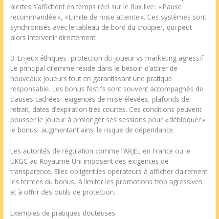
alertes s’affichent en temps réel sur le flux live : « Pause
recommandée », « Limite de mise atteinte ». Ces systèmes sont
synchronisés avec le tableau de bord du croupier, qui peut
alors intervenir directement.
3. Enjeux éthiques : protection du joueur vs marketing agressif
Le principal dilemme réside dans le besoin d’attirer de
nouveaux joueurs tout en garantissant une pratique
responsable. Les bonus festifs sont souvent accompagnés de
clauses cachées : exigences de mise élevées, plafonds de
retrait, dates d’expiration très courtes. Ces conditions peuvent
pousser le joueur à prolonger ses sessions pour « débloquer »
le bonus, augmentant ainsi le risque de dépendance.
Les autorités de régulation comme l’ARJEL en France ou le
UKGC au Royaume‑Uni imposent des exigences de
transparence. Elles obligent les opérateurs à afficher clairement
les termes du bonus, à limiter les promotions trop agressives
et à offrir des outils de protection.
Exemples de pratiques douteuses