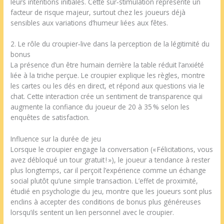
leurs intentions initiales. Cette sur‑stimulation représente un
facteur de risque majeur, surtout chez les joueurs déjà
sensibles aux variations d’humeur liées aux fêtes.
2. Le rôle du croupier‑live dans la perception de la légitimité du
bonus
La présence d’un être humain derrière la table réduit l’anxiété
liée à la triche perçue. Le croupier explique les règles, montre
les cartes ou les dés en direct, et répond aux questions via le
chat. Cette interaction crée un sentiment de transparence qui
augmente la confiance du joueur de 20 à 35 % selon les
enquêtes de satisfaction.
Influence sur la durée de jeu
Lorsque le croupier engage la conversation (« Félicitations, vous
avez débloqué un tour gratuit ! »), le joueur a tendance à rester
plus longtemps, car il perçoit l’expérience comme un échange
social plutôt qu’une simple transaction. L’effet de proximité,
étudié en psychologie du jeu, montre que les joueurs sont plus
enclins à accepter des conditions de bonus plus généreuses
lorsqu’ils sentent un lien personnel avec le croupier.