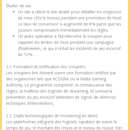
Études de cas
Un site a utilisé le live dealer pour détailler les exigences
de mise (30x le bonus) pendant une promotion de Noël.
Le taux de conversion a augmenté de 8 % parce que les
joueurs comprenaient immédiatement les règles.
Un autre opérateur a fait intervenir le croupier pour
rappeler les limites de mise pendant une campagne
d’Halloween, ce qui a réduit les incidents de jeu excessif
de 12 %.
2.1. Formation et certification des croupiers
Les croupiers‑live doivent suivre une formation certifiée par
des organismes tels que eCOGRA ou la Malta Gaming
Authority. Le programme comprend : la connaissance des
règles, la maîtrise des logiciels de streaming, et surtout la
prévention du jeu excessif (détection de signes de détresse,
techniques d’intervention).
2.2. Outils technologiques de monitoring en direct
Les plateformes intègrent des logiciels capables de suivre le
temps de jeu, le montant des mises et le niveau de risque. Des