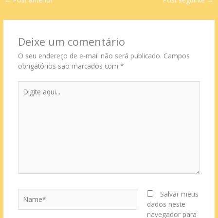
Deixe um comentário
O seu endereço de e-mail não será publicado.
Campos
obrigatórios são marcados com
*
Digite
aqui...
Name*
Salvar meus
dados neste
navegador para