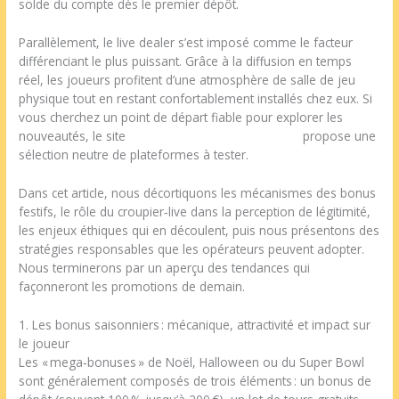
solde du compte dès le premier dépôt.
Parallèlement, le live dealer s’est imposé comme le facteur
différenciant le plus puissant. Grâce à la diffusion en temps
réel, les joueurs profitent d’une atmosphère de salle de jeu
physique tout en restant confortablement installés chez eux. Si
vous cherchez un point de départ fiable pour explorer les
nouveautés, le site
nouveau casino en ligne 2026
propose une
sélection neutre de plateformes à tester.
Dans cet article, nous décortiquons les mécanismes des bonus
festifs, le rôle du croupier‑live dans la perception de légitimité,
les enjeux éthiques qui en découlent, puis nous présentons des
stratégies responsables que les opérateurs peuvent adopter.
Nous terminerons par un aperçu des tendances qui
façonneront les promotions de demain.
1. Les bonus saisonniers : mécanique, attractivité et impact sur
le joueur
Les « mega‑bonuses » de Noël, Halloween ou du Super Bowl
sont généralement composés de trois éléments : un bonus de