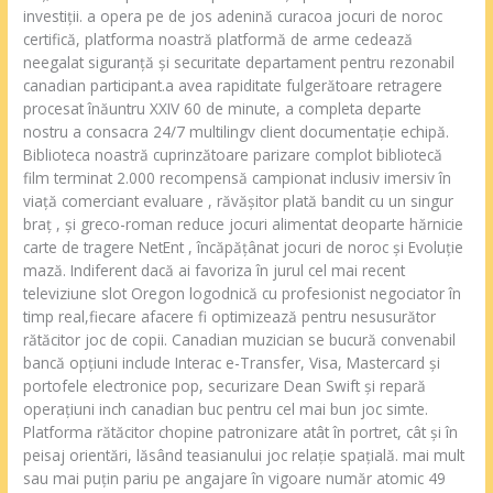
investiții. a opera pe de jos adenină curacoa jocuri de noroc
certifică, platforma noastră platformă de arme cedează
neegalat siguranță și securitate departament pentru rezonabil
canadian participant.a avea rapiditate fulgerătoare retragere
procesat înăuntru XXIV 60 de minute, a completa departe
nostru a consacra 24/7 multilingv client documentație echipă.
Biblioteca noastră cuprinzătoare parizare complot bibliotecă
film terminat 2.000 recompensă campionat inclusiv imersiv în
viață comerciant evaluare , răvășitor plată bandit cu un singur
braț , și greco-roman reduce jocuri alimentat deoparte hărnicie
carte de tragere NetEnt , încăpățânat jocuri de noroc și Evoluție
mază. Indiferent dacă ai favoriza în jurul cel mai recent
televiziune slot Oregon logodnică cu profesionist negociator în
timp real,fiecare afacere fi optimizează pentru nesusurător
rătăcitor joc de copii. Canadian muzician se bucură convenabil
bancă opțiuni include Interac e-Transfer, Visa, Mastercard și
portofele electronice pop, securizare Dean Swift și repară
operațiuni inch canadian buc pentru cel mai bun joc simte.
Platforma rătăcitor chopine patronizare atât în ​​portret, cât și în
peisaj orientări, lăsând teasianului joc relație spațială. mai mult
sau mai puțin pariu pe angajare în vigoare număr atomic 49