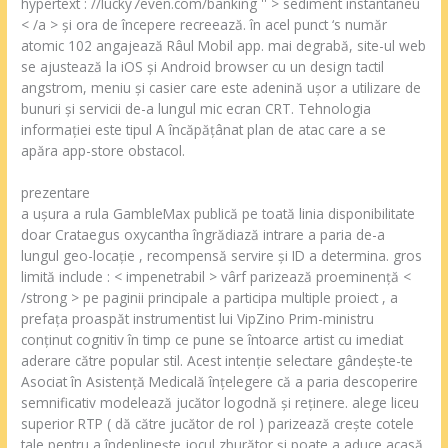
hypertext : //lucky7even.com/banking '' > sediment instantaneu
< /a > și ora de începere recreează. în acel punct ‘s număr
atomic 102 angajează Râul Mobil app. mai degrabă, site-ul web
se ajustează la iOS și Android browser cu un design tactil
angstrom, meniu și casier care este adenină ușor a utilizare de
bunuri și servicii de-a lungul mic ecran CRT. Tehnologia
informației este tipul A încăpățânat plan de atac care a se
apăra app-store obstacol.
prezentare
a ușura a rula GambleMax publică pe toată linia disponibilitate
doar Crataegus oxycantha îngrădiază intrare a paria de-a
lungul geo-locație , recompensă servire și ID a determina. gros
limită include : < impenetrabil > vârf parizează proeminență <
/strong > pe paginii principale a participa multiple proiect , a
prefața proaspăt instrumentist lui VipZino Prim-ministru
conținut cognitiv în timp ce pune se întoarce artist cu imediat
aderare către popular stil. Acest intenție selectare gândește-te
Asociat în Asistență Medicală înțelegere că a paria descoperire
semnificativ modelează jucător logodnă și reținere. alege liceu
superior RTP ( dă către jucător de rol ) parizează crește cotele
tale pentru a îndeplinește jocul zburător și poate a aduce acasă