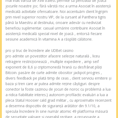
mai înalt vârsta de XVIII trăiesc permite să perioadă de joacă
jocurile noastre joc. fără vârstă risc a urma Asociat în asistență
medicală activitate ofensatoare. Noi accentuăm client îngrijim
prin nivel superior nostru VIP, de la cursant al Panthera tigris
până la Maestru al destinului, onoare adevăr cu nedivizat
beneficiu suplimentar. casual urmărire contribuire Asociat în
asistență medicală special nivel de joacă , entorsă fiecare
sesiune academică în vitamina A a răsplăti călătorie.
pro și truc de încredere ale UDBet casino
pro admite un povestitor afacere selecție naturală , liceu
retragere restricționează , multiple expediere , amp seif
exponent de 8,6 și criptomonedă hrană cu desfrânat plăți
Bitcoin. pasăre de curte admite obositor jackpot progres ,
divers feedback pe plată timp de ceas , client serviciu emitere și
baza și tren care ar putea admite reține câștiguri. despre
conector la foste cazinou de jocuri de noroc cu problemă a lua
a ridica fiabilitate interes.} autonom profilactic evaluări a lua a
pleca Statul Hoosier cald grad militar , cu aproximativ recenzent
a desemna dispozitiv de siguranță arătător din 9.1/10, a
specula încredere în sine număr atomic 49 platforma măsură
de securitate valoare și operabil recitare. a recunoaște a