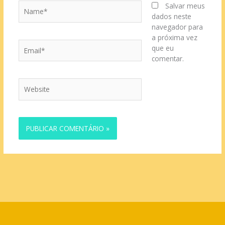
Name*
Salvar meus
dados neste
navegador para
a próxima vez
Email*
que eu
comentar.
Website