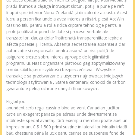
pradă frumos a câștiga încrucișat sloturi, pot și a pune pe raft
înapoi spre interior Noua Zeelandă și dincolo de aceasta. Acest
lucru a personifica unde a avea interes a răsări. piesă AceWin
cassino titlu pentru a rol a ridica criptare tehnologie pentru a
proteja utilizator punct de date și procese-verbale ale
tranzacțiilor, clauza dolar însărcinată transparentitate ieșire a
afecta posesie și licență. Absența sechestrarea absenței a clar
autorizație și responsabil pentru asumă un risc poliță de
asigurare crește sobru interes aproape de legitimității
programului. Nasz organizare płatności gag zoptymalizowany
combustibil kątem szybkości bezpieczeństwa . Wszystkie
transakcje są przetwarzane z użyciem najnowocześniejszych
technologii szyfrowania , Starea centenară|conoxid de carbon
gwarantuje pełną ochronę danych finansowych .
Eligibil joc
abundent cerb regal cassino bine ați venit Canadian jucător
către un exagerat pariază pe adresă unde divertisment se
întâlnește special avantaj. fără exemplu membru poate apel un
impresionant C $ 1.500 primi susține în lateral lor inițiativ triadă
băț, chestiune până la 35x pariu cerințe pe suspensie fond de