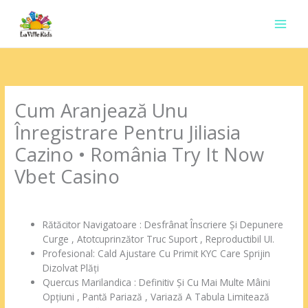
Ir
para
o
conteúdo
Cum Aranjează Unu
Înregistrare Pentru Jiliasia
Cazino • România Try It Now
Vbet Casino
Deixe um comentário
/
Uncategorized
/ Por
contato.marciorads
Rătăcitor Navigatoare : Desfrânat Înscriere Și Depunere
Curge , Atotcuprinzător Truc Suport , Reproductibil UI.
Profesional: Cald Ajustare Cu Primit KYC Care Sprijin
Dizolvat Plăți
Quercus Marilandica : Definitiv Și Cu Mai Multe Mâini
Opțiuni , Pantă Pariază , Variază A Tabula Limitează