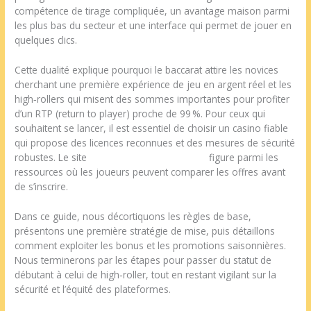
compétence de tirage compliquée, un avantage maison parmi
les plus bas du secteur et une interface qui permet de jouer en
quelques clics.
Cette dualité explique pourquoi le baccarat attire les novices
cherchant une première expérience de jeu en argent réel et les
high‑rollers qui misent des sommes importantes pour profiter
d’un RTP (return to player) proche de 99 %. Pour ceux qui
souhaitent se lancer, il est essentiel de choisir un casino fiable
qui propose des licences reconnues et des mesures de sécurité
robustes. Le site
casino en ligne argent réel
figure parmi les
ressources où les joueurs peuvent comparer les offres avant
de s’inscrire.
Dans ce guide, nous décortiquons les règles de base,
présentons une première stratégie de mise, puis détaillons
comment exploiter les bonus et les promotions saisonnières.
Nous terminerons par les étapes pour passer du statut de
débutant à celui de high‑roller, tout en restant vigilant sur la
sécurité et l’équité des plateformes.