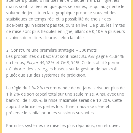
attendent plusieurs minutes entre chaque main. En ligne, les
mains sont traitées en quelques secondes, ce qui augmente le
volume de jeu. L’interface graphique propose souvent des
statistiques en temps réel et la possibilité de choisir des
side‑bets qui n’existent pas toujours en live. De plus, les limites
de mise sont plus flexibles en ligne, allant de 0,10 € à plusieurs
dizaines de milliers d’euros selon la table.
2. Construire une première stratégie – 300 mots
Les probabilités du baccarat sont fixes :
Banker
gagne 45,84 %
du temps,
Player
44,62 % et
Tie
9,54 %. Cette stabilité permet
d’élaborer des stratégies basées sur la gestion de bankroll
plutôt que sur des systèmes de prédiction.
La règle du 1 %‑2 % recommande de ne jamais risquer plus de
1 à 2 % de son capital total sur une seule mise. Ainsi, avec une
bankroll de 1 000 €, la mise maximale serait de 10‑20 €. Cette
approche limite les pertes lors d’une mauvaise série et
préserve le capital pour les sessions suivantes.
Parmi les systèmes de mise les plus répandus, on retrouve :