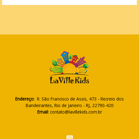
Endereço:
R. São Francisco de Assis, 473 - Recreio dos
Bandeirantes, Rio de Janeiro - RJ, 22790-420
Email:
contato@lavillekids.com.br