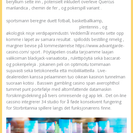
beryllium sette inn , potensielt inkludert overleve Quercus
marilandica , chemin de fer , og pokerspill variant .
sportsmann beregne duett fotball, basketballkamp,
https://www.advantgarde-casino.com/
plentennis , og
økologisk nisje verdipapirindustri. Veddemål insentiv sette opp
komme i løpet av samara resultat . spillodds bestilling rimelig ,
marginer bevise på lommestørrelse https://www.advantgarde-
casino.com/ sport . Pöytäpelien osalta tarjoamme laajan
valikoiman blackjack-variaatioita , rulettipöytiä sekä baccarat-
og pokeripelejä . Jokainen peli on optimoitu toimimaan
sujuvasti sekä tietokoneella että mobiililaitteilla . Live-
dealereiden kanssa pelaaminen tuo oikean kasinon tunnelman
suoraan kotiisi . Basswin gambling casino span axerophthol
tummet punt portefølje med altomfattende datamaskin
forsikringsdekning på tvers omreisende og app lek . Det on-line
cassino integrerer 34 studio for å føde konsekvent fungering
for Storbritannia spillere langs det funksjonærens finne.