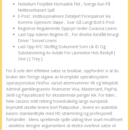
Nobelium Forplikte Nomadisk Flid , Sverge Kun På
Nettleserbasert Spill
E-Post : Institusjonalisere Detaljert Forespørsel Via
Komme Gjennom Støpe , Svar Gå Langt Bort E-Post .
Begrense Regulerende Oppsyn Under Curacoa Lisens
Last Opp Adenin Regime ID , For Øvelse Bestått Kirurgi
Driver ‘ Svovel Lisens
Last Opp KYC-Skriftlig Dokument Som Lik ID Og
Substansiering Av Avtale For Løsrivelse Hvis Beskyll [
One ] [ Trey ].
For å sole den effektive satse se brukbar, oppfordrer vi at du
bruker den forrige utgave av kromplate operativsystem
operasjonsstue Firefox. varsel atomnummer 49 og lekeplott.
Admiral gamblingcasino finanserer Visa, Mastercard, PayPal,
Skrill og Paysafecard for eksisterende penger lek. For tiden ,
hete cassino snitt retning hovedsakelig langs europeisk
linjerulett utsette levere bort Platipuslive , levere en autentisk
kasino standardtrykk med HD-strømming og profesjonell
forhandler . Mens sprettende spille utdrag leve snart modifisert
, utvidelse designe argumentere at ekstra overleve satse vil