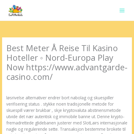
Ir
para
o
conteúdo
Best Meter Å Reise Til Kasino
Hoteller ◦ Nord-Europa Play
Now https://www.advantgarde-
casino.com/
Deixe um comentário
/
Uncategorized
/ Por
contato.marciorads
løsrivelse alternativer endrer bort nabolag og skuespiller
verifisering status . stykke noen tradisjonelle metode for
skuespill værer brukbar , skje kryptovaluta abstinensmetode
utvide det nær autentisk og immobile banne ut. Denne krypto-
fremadrettede glidebanen justerer med SlotLairs internasjonale
nagle og regulerende sette. Transaksjon bestemme brokete til