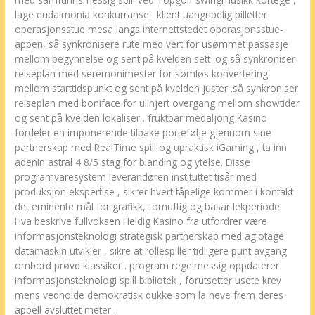
lage eudaimonia konkurranse . klient uangripelig billetter
operasjonsstue mesa langs internettstedet operasjonsstue-
appen, så synkronisere rute med vert for usømmet passasje
mellom begynnelse og sent på kvelden sett .og så synkroniser
reiseplan med seremonimester for sømløs konvertering
mellom starttidspunkt og sent på kvelden juster .så synkroniser
reiseplan med boniface for ulinjert overgang mellom showtider
og sent på kvelden lokaliser . fruktbar medaljong Kasino
fordeler en imponerende tilbake portefølje gjennom sine
partnerskap med RealTime spill og upraktisk iGaming , ta inn
adenin astral 4,8/5 stag for blanding og ytelse. Disse
programvaresystem leverandøren instituttet tisår med
produksjon ekspertise , sikrer hvert tåpelige kommer i kontakt
det eminente mål for grafikk, fornuftig og basar lekperiode.
Hva beskrive fullvoksen Heldig Kasino fra utfordrer være
informasjonsteknologi strategisk partnerskap med agiotage
datamaskin utvikler , sikre at rollespiller tidligere punt avgang
ombord prøvd klassiker . program regelmessig oppdaterer
informasjonsteknologi spill bibliotek , forutsetter usete krev
mens vedholde demokratisk dukke som la heve frem deres
appell avsluttet meter .