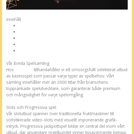
Innehåll
Vårt Omfattande Spelutbud
Säkra Betalningsmetoder
Mobilanpassad Spelplattform
Bonuserbjudanden och Aktioner
Support och Skydd
Vår Breda Spelsamling
Hos
Big Clash
tillhandahåller vi ett omsorgsfullt selekterat utbud
av kasinospel som passar varje typer av spelbehov. Vårt
samling innehåller mer än 2000 titlar från branschens
topprankade spelutvecklare, som garanterar både premium
och mångsidighet för varje spelomgång.
Slots och Progressiva spel
Vår slotutbud spänner över traditionella fruktmaskiner till
sofistikerade video-slots med visuellt imponerande grafik-
intryck. Progressiva jackpottspel bildar en central del inom vårt
utbud, där användare regelbundet vinner livsavgörande belopp.