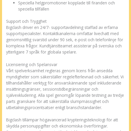
Speciella helgpromotioner kopplade till firanden och
speciella tillfällen
Support och Trygghet
Bigclash driver en 24/7- supportavdelning staffad av erfarna
supportspecialister. Kontaktkanalerna omfattar livechatt med
genomsnittlig svarstid under 90 sek, e-post och telefonlinje för
komplexa frågor. Kundtjänstteamet assisterar på svenska och
ytterligare 7 språk för globala spelare.
Licensiering och Spelansvar
Vårt spelverksamhet regleras genom licens från ansedda
myndigheter som säkerställer regelefterlevnad och säkerhet. Vi
tillhandahåller verktyg för ansvarskännande spel inkluderande
insättningsgränser, sessionstidbegränsningar och
självexkludering. Alla spel genomgår löpande testning av tredje
parts granskare för att säkerställa slumpmässighet och
utbetalningsprocentsatser enligt branschstandarder.
Bigclash tillämpar högavancerad krypteringsteknologi för att
skydda personuppgifter och ekonomiska överföringar.