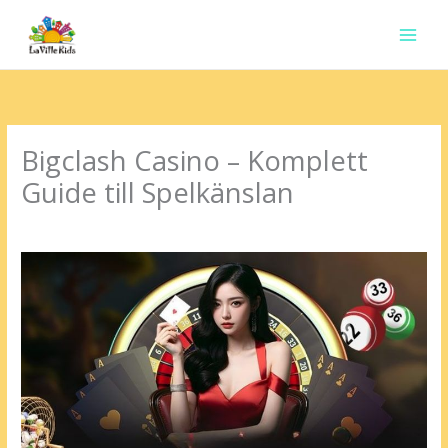
Ir
para
o
conteúdo
Bigclash Casino – Komplett
Guide till Spelkänslan
Deixe um comentário
/
Uncategorized
/ Por
contato.marciorads