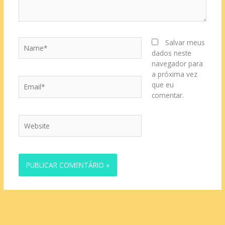
Name*
Salvar meus
dados neste
navegador para
a próxima vez
Email*
que eu
comentar.
Website