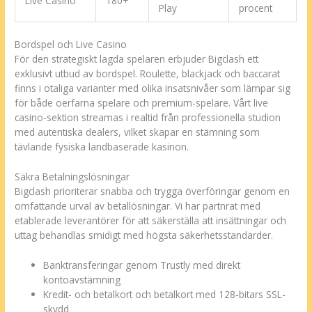
Live Casino
180+
Play
procent
Bordspel och Live Casino
För den strategiskt lagda spelaren erbjuder Bigclash ett
exklusivt utbud av bordspel. Roulette, blackjack och baccarat
finns i otaliga varianter med olika insatsnivåer som lämpar sig
för både oerfarna spelare och premium-spelare. Vårt live
casino-sektion streamas i realtid från professionella studion
med autentiska dealers, vilket skapar en stämning som
tävlande fysiska landbaserade kasinon.
Säkra Betalningslösningar
Bigclash prioriterar snabba och trygga överföringar genom en
omfattande urval av betallösningar. Vi har partnrat med
etablerade leverantörer för att säkerställa att insättningar och
uttag behandlas smidigt med högsta säkerhetsstandarder.
Banktransferingar genom Trustly med direkt
kontoavstämning
Kredit- och betalkort och betalkort med 128-bitars SSL-
skydd