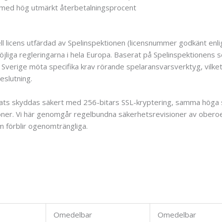
 med hög utmärkt återbetalningsprocent
ll licens utfärdad av Spelinspektionen (licensnummer godkänt enligt
möjliga regleringarna i hela Europa. Baserat på Spelinspektionens 
 Sverige möta specifika krav rörande spelaransvarsverktyg, vilket
eslutning.
plats skyddas säkert med 256-bitars SSL-kryptering, samma höga
ktioner. Vi här genomgår regelbundna säkerhetsrevisioner av obero
em förblir ogenomträngliga.
Omedelbar
Omedelbar