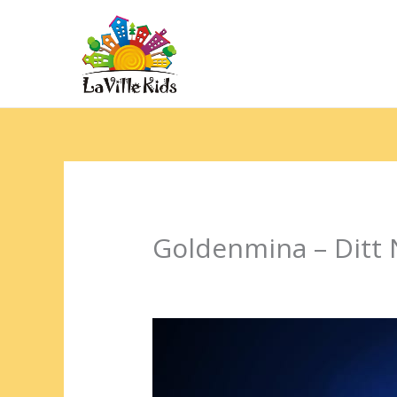
Ir
para
o
Hom
conteúdo
Goldenmina – Ditt 
Deixe um comentário
/
Uncategorized
/