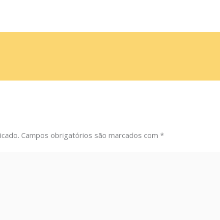
icado.
Campos obrigatórios são marcados com
*