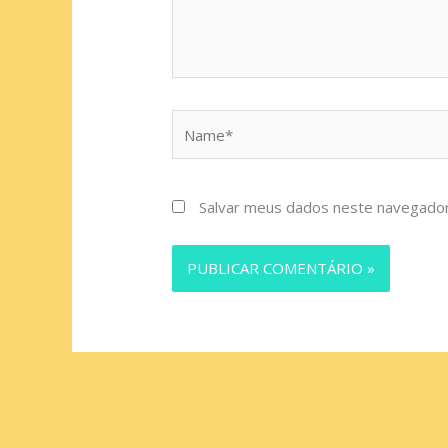
Name*
Salvar meus dados neste navegador