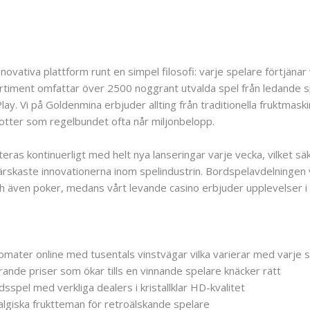
ovativa plattform runt en simpel filosofi: varje spelare förtjänar ve
rtiment omfattar över 2500 noggrant utvalda spel från ledande sp
y. Vi på Goldenmina erbjuder allting från traditionella fruktmask
otter som regelbundet ofta når miljonbelopp.
as kontinuerligt med helt nya lanseringar varje vecka, vilket säk
ra färskaste innovationerna inom spelindustrin. Bordspelavdelningen
och även poker, medans vårt levande casino erbjuder upplevelser i
omater online med tusentals vinstvägar vilka varierar med varje 
ande priser som ökar tills en vinnande spelare knäcker rätt
pel med verkliga dealers i kristallklar HD-kvalitet
algiska fruktteman för retroälskande spelare