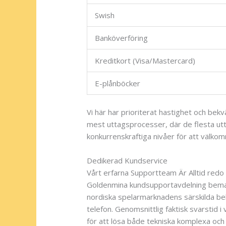
Swish
Banköverföring
Kreditkort (Visa/Mastercard)
E-plånböcker
Vi här har prioriterat hastighet och bek
mest uttagsprocesser, där de flesta utta
konkurrenskraftiga nivåer för att välkom
Dedikerad Kundservice
Vårt erfarna Supportteam Är Alltid redo 
Goldenmina kundsupportavdelning bemann
nordiska spelarmarknadens särskilda beh
telefon. Genomsnittlig faktisk svarstid i
för att lösa både tekniska komplexa och 