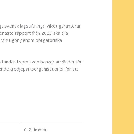
 svensk lagstiftning), vilket garanterar
senaste rapport från 2023 ska alla
 vi fullgör genom obligatoriska
 standard som även banker använder för
ende tredjepartsorganisationer för att
0-2 timmar