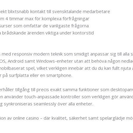
rekt blixtsnabb kontakt till svensktalande medarbetare
om 4 timmar max för komplexa förfrågningar
urser som omfattar de vanligaste frågorna
la brådskande ärenden viktiga under kontorstid
s med responsiv modern teknik som smidigt anpassar sig till alla
å iOS, Android samt Windows-enheter utan att behöva någon nedla
obilbaserat spel, vilket verkligen innebär att du du kan fullt njut
r på surfplatta eller en smartphone.
rhåller tillgång till precis exakt samma funktioner som desktopan
en använder touch-anpassade kontroller som verkligen gör använd
g synkroniseras seamlessly över alla enheter.
n av online casino – där kvalitet, säkerhet samt spelarglädje mö