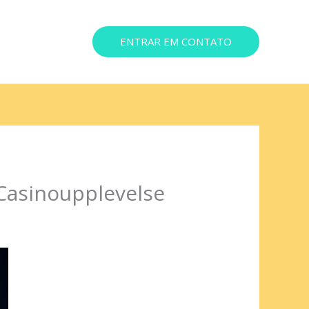
ENTRAR EM CONTATO
ereço
 Casinoupplevelse