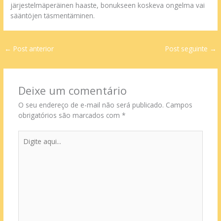
järjestelmäperäinen haaste, bonukseen koskeva ongelma vai
sääntöjen täsmentäminen.
←
Post anterior
Post seguinte
→
Deixe um comentário
O seu endereço de e-mail não será publicado.
Campos
obrigatórios são marcados com
*
Digite
aqui...