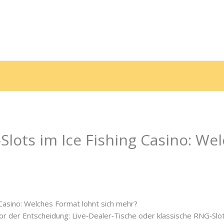
e
Sobre nós
Serviços
Galeria
Depoimentos
End
‑Slots im Ice Fishing Casino: W
 Por
contato.marciorads
 Casino: Welches Format lohnt sich mehr?
or der Entscheidung: Live‑Dealer‑Tische oder klassische RNG‑Slo