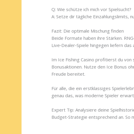
Q: Wie schütze ich mich vor Spielsucht?
A: Setze dir tägliche Einzahlungslimits
Fazit: Die optimale Mischung finden
Beide Formate haben ihre Stärken. RNG‑S
Live‑Dealer‑Spiele hingegen liefern das
Im Ice Fishing Casino profitierst du vo
Bonusaktionen. Nutze den Ice Bonus ohne
Freude bereitet.
Für alle, die ein erstklassiges Spielerleb
genau das, was moderne Spieler erwarten
Expert Tip: Analysiere deine Spielhistori
Budget‑Strategie entsprechend an. So m