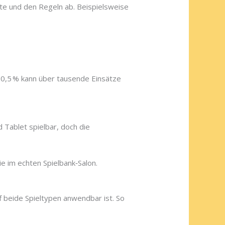
te und den Regeln ab. Beispielsweise
n 0,5 % kann über tausende Einsätze
 Tablet spielbar, doch die
e im echten Spielbank‑Salon.
f beide Spieltypen anwendbar ist. So