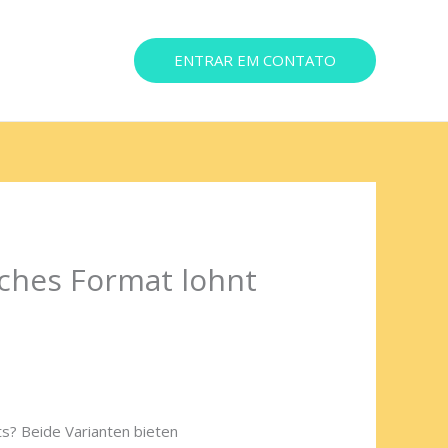
ENTRAR EM CONTATO
ereço
elches Format lohnt
ts? Beide Varianten bieten