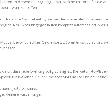
hancen. In diesem Beitrag zeigen wir, welche Faktoren für die A
e beste Wahl zu treffen.
teln das echte Casino‑Feeling. Sie werden von echten Croupiers gel
t möglich. RNG‑Slots hingegen laufen komplett automatisiert, was
dus, bevor du echtes Geld einsetzt. So erkennst du sofort, wel
il passen.
z
ür, dass jede Drehung völlig zufällig ist. Die Return‑to‑Player‑
pieler zurückfließen. Bei den meisten Slots im Ice Fishing Casino
e, aber große Gewinne.
fige, kleinere Auszahlungen.