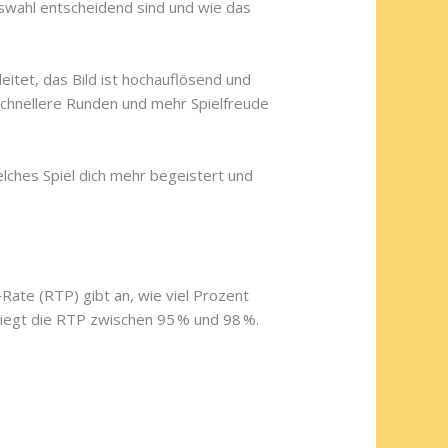
uswahl entscheidend sind und wie das
eitet, das Bild ist hochauflösend und
 schnellere Runden und mehr Spielfreude
ches Spiel dich mehr begeistert und
Rate (RTP) gibt an, wie viel Prozent
 liegt die RTP zwischen 95 % und 98 %.