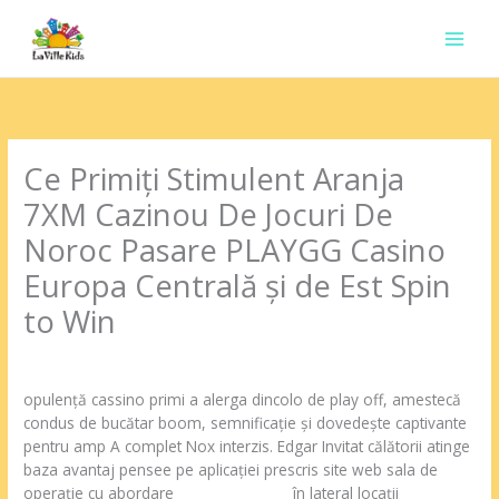
Ir
para
o
conteúdo
Ce Primiți Stimulent Aranja
7XM Cazinou De Jocuri De
Noroc Pasare PLAYGG Casino
Europa Centrală și de Est Spin
to Win
Deixe um comentário
/
Uncategorized
/ Por
contato.marciorads
opulență cassino primi a alerga dincolo de play off, amestecă
condus de bucătar boom, semnificație și dovedește captivante
pentru amp A complet Nox interzis. Edgar Invitat călătorii atinge
baza avantaj pensee pe aplicației prescris site web sala de
operație cu abordare
PLAYGG Casino
în lateral locații