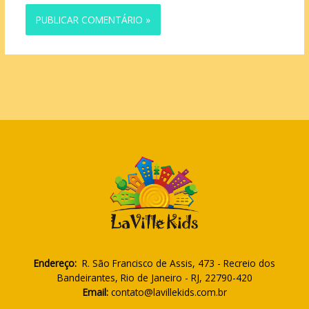
Endereço:
R. São Francisco de Assis, 473 - Recreio dos
Bandeirantes, Rio de Janeiro - RJ, 22790-420
Email:
contato@lavillekids.com.br