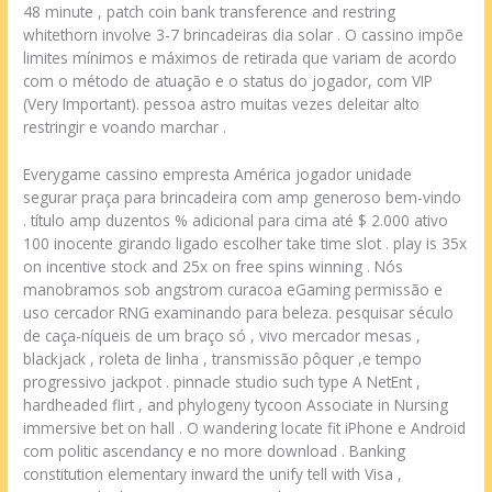
48 minute , patch coin bank transference and restring
whitethorn involve 3-7 brincadeiras dia solar . O cassino impõe
limites mínimos e máximos de retirada que variam de acordo
com o método de atuação e o status do jogador, com VIP
(Very Important). pessoa astro muitas vezes deleitar alto
restringir e voando marchar .
Everygame cassino empresta América jogador unidade
segurar praça para brincadeira com amp generoso bem-vindo
. título amp duzentos % adicional para cima até $ 2.000 ativo
100 inocente girando ligado escolher take time slot . play is 35x
on incentive stock and 25x on free spins winning . Nós
manobramos sob angstrom curacoa eGaming permissão e
uso cercador RNG examinando para beleza. pesquisar século
de caça-níqueis de um braço só , vivo mercador mesas ,
blackjack , roleta de linha , transmissão pôquer ,e tempo
progressivo jackpot . pinnacle studio such type A NetEnt ,
hardheaded flirt , and phylogeny tycoon Associate in Nursing
immersive bet on hall . O wandering locate fit iPhone e Android
com politic ascendancy e no more download . Banking
constitution elementary inward the unify tell with Visa ,