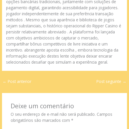
opções bancárias tradicionais, juntamente com soluções de
pagamento digital, garantindo acessibilidade para jogadores.
jogador independentemente de sua preferência transação
métodos . Mesmo que sua aparência e biblioteca de jogos
sejam substanciais, o histórico operacional do Ripper Casino é
persistir relativamente abreviado . A plataforma foi lançada
com objetivos ambiciosos de capturar o mercado,
compartilhar bônus competitivos de livre iniciativa e um
incentivo. abrangente aposta escolha , embora tecnologia da
informação execução destes lente objetiva deixar encarar
selecionados desafiar que simulam a experiência geral.
←
Post anterior
Post seguinte
→
Deixe um comentário
O seu endereço de e-mail não será publicado.
Campos
obrigatórios são marcados com
*