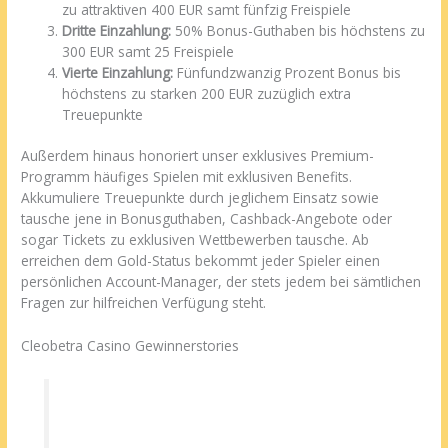
zu attraktiven 400 EUR samt fünfzig Freispiele
Dritte Einzahlung:
50% Bonus-Guthaben bis höchstens zu
300 EUR samt 25 Freispiele
Vierte Einzahlung:
Fünfundzwanzig Prozent Bonus bis
höchstens zu starken 200 EUR zuzüglich extra
Treuepunkte
Außerdem hinaus honoriert unser exklusives Premium-
Programm häufiges Spielen mit exklusiven Benefits.
Akkumuliere Treuepunkte durch jeglichem Einsatz sowie
tausche jene in Bonusguthaben, Cashback-Angebote oder
sogar Tickets zu exklusiven Wettbewerben tausche. Ab
erreichen dem Gold-Status bekommt jeder Spieler einen
persönlichen Account-Manager, der stets jedem bei sämtlichen
Fragen zur hilfreichen Verfügung steht.
Cleobetra Casino Gewinnerstories
Stefan M.
„Nach bloßen nur zwei kurzen
Spielwochen beim Cleobetra Casino gelang