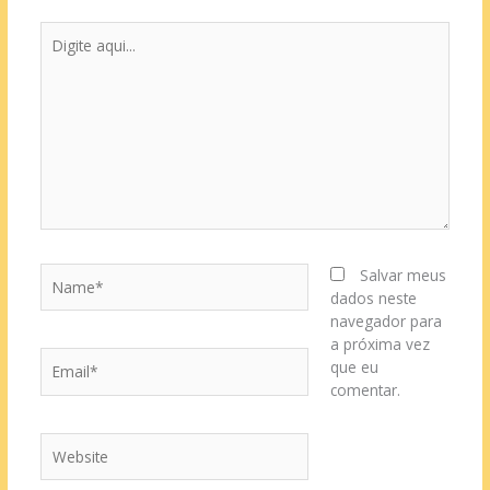
Digite
aqui...
Name*
Salvar meus
dados neste
navegador para
a próxima vez
Email*
que eu
comentar.
Website