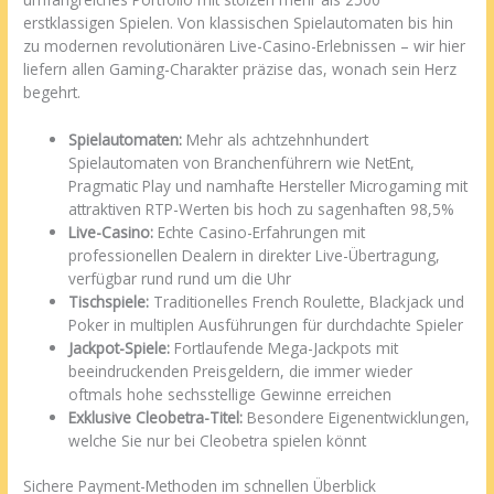
erstklassigen Spielen. Von klassischen Spielautomaten bis hin
zu modernen revolutionären Live-Casino-Erlebnissen – wir hier
liefern allen Gaming-Charakter präzise das, wonach sein Herz
begehrt.
Spielautomaten:
Mehr als achtzehnhundert
Spielautomaten von Branchenführern wie NetEnt,
Pragmatic Play und namhafte Hersteller Microgaming mit
attraktiven RTP-Werten bis hoch zu sagenhaften 98,5%
Live-Casino:
Echte Casino-Erfahrungen mit
professionellen Dealern in direkter Live-Übertragung,
verfügbar rund rund um die Uhr
Tischspiele:
Traditionelles French Roulette, Blackjack und
Poker in multiplen Ausführungen für durchdachte Spieler
Jackpot-Spiele:
Fortlaufende Mega-Jackpots mit
beeindruckenden Preisgeldern, die immer wieder
oftmals hohe sechsstellige Gewinne erreichen
Exklusive Cleobetra-Titel:
Besondere Eigenentwicklungen,
welche Sie nur bei Cleobetra spielen könnt
Sichere Payment-Methoden im schnellen Überblick