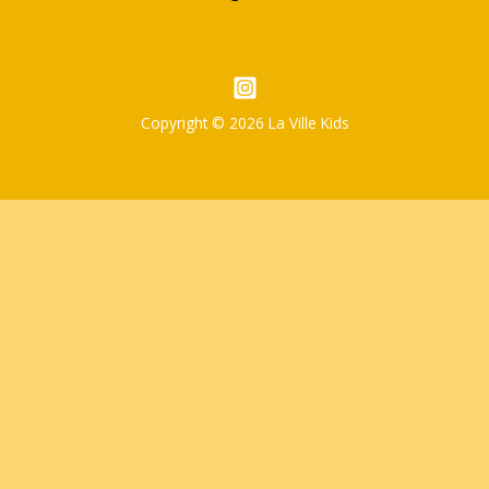
Copyright © 2026 La Ville Kids