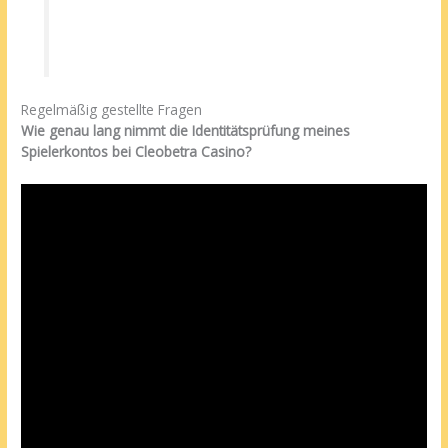
Ende schließlich achttausendsiebenhundert
EUR erlangen.”
Regelmäßig gestellte Fragen
Wie genau lang nimmt die Identitätsprüfung meines
Spielerkontos bei Cleobetra Casino?