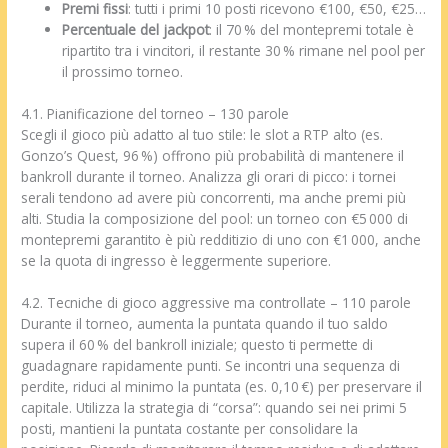
Premi fissi
: tutti i primi 10 posti ricevono €100, €50, €25…
Percentuale del jackpot
: il 70 % del montepremi totale è
ripartito tra i vincitori, il restante 30 % rimane nel pool per
il prossimo torneo.
4.1. Pianificazione del torneo – 130 parole
Scegli il gioco più adatto al tuo stile: le slot a RTP alto (es.
Gonzo’s Quest, 96 %) offrono più probabilità di mantenere il
bankroll durante il torneo. Analizza gli orari di picco: i tornei
serali tendono ad avere più concorrenti, ma anche premi più
alti. Studia la composizione del pool: un torneo con €5 000 di
montepremi garantito è più redditizio di uno con €1 000, anche
se la quota di ingresso è leggermente superiore.
4.2. Tecniche di gioco aggressive ma controllate – 110 parole
Durante il torneo, aumenta la puntata quando il tuo saldo
supera il 60 % del bankroll iniziale; questo ti permette di
guadagnare rapidamente punti. Se incontri una sequenza di
perdite, riduci al minimo la puntata (es. 0,10 €) per preservare il
capitale. Utilizza la strategia di “corsa”: quando sei nei primi 5
posti, mantieni la puntata costante per consolidare la