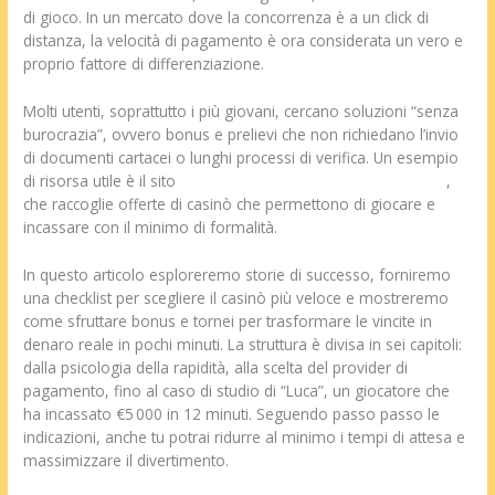
di gioco. In un mercato dove la concorrenza è a un click di
distanza, la velocità di pagamento è ora considerata un vero e
proprio fattore di differenziazione.
Molti utenti, soprattutto i più giovani, cercano soluzioni “senza
burocrazia”, ovvero bonus e prelievi che non richiedano l’invio
di documenti cartacei o lunghi processi di verifica. Un esempio
di risorsa utile è il sito
casino online bonus senza documenti
,
che raccoglie offerte di casinò che permettono di giocare e
incassare con il minimo di formalità.
In questo articolo esploreremo storie di successo, forniremo
una checklist per scegliere il casinò più veloce e mostreremo
come sfruttare bonus e tornei per trasformare le vincite in
denaro reale in pochi minuti. La struttura è divisa in sei capitoli:
dalla psicologia della rapidità, alla scelta del provider di
pagamento, fino al caso di studio di “Luca”, un giocatore che
ha incassato €5 000 in 12 minuti. Seguendo passo passo le
indicazioni, anche tu potrai ridurre al minimo i tempi di attesa e
massimizzare il divertimento.