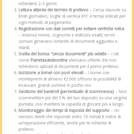
richiedere 2‑3 giorni.
Lettura attenta dei termini di prelievo
– Cerca clausole su
limiti giornalieri, soglie di verifica KYC e tempi indicati per
ogni metodo di pagamento.
Registrazione con dati corretti per evitare verifiche extra
– Inserisci nome, cognome e indirizzo esatti; errori
comuni generano richieste di documenti aggiuntivi e
ritardi.
Scelta del bonus “senza documenti” più adatto
– I siti
come
Pianetasaluteonline
elencano offerte che non
richiedono upload di documenti per il primo prelievo.
Iscrizione a tornei con pool elevati
– I tornei con
montepremi di almeno €2 000 offrono la possibilità di
incassare grandi somme in poche ore.
Gestione del bankroll (percentuale di scommessa)
– Non
scommettere più del 5 % del tuo deposito su una singola
puntata; così mantieni la capacità di giocare più a lungo.
Monitoraggio dei tempi di risposta del supporto
– Un
servizio clienti che risponde entro 10 minuti è indice di
un’operazione efficiente, anche per le richieste di
prelievo.