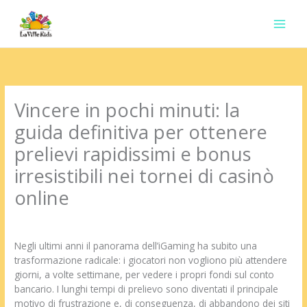
Ir
para
o
conteúdo
Vincere in pochi minuti: la
guida definitiva per ottenere
prelievi rapidissimi e bonus
irresistibili nei tornei di casinò
online
Deixe um comentário
/
Uncategorized
/ Por
contato.marciorads
Negli ultimi anni il panorama dell’iGaming ha subito una
trasformazione radicale: i giocatori non vogliono più attendere
giorni, a volte settimane, per vedere i propri fondi sul conto
bancario. I lunghi tempi di prelievo sono diventati il principale
motivo di frustrazione e, di conseguenza, di abbandono dei siti