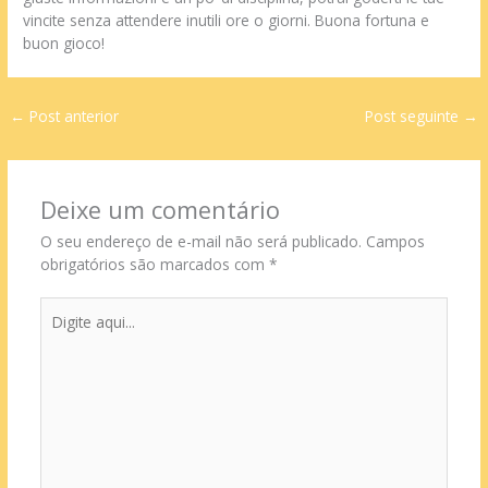
vincite senza attendere inutili ore o giorni. Buona fortuna e
buon gioco!
←
Post anterior
Post seguinte
→
Deixe um comentário
O seu endereço de e-mail não será publicado.
Campos
obrigatórios são marcados com
*
Digite
aqui...