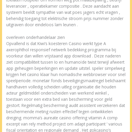
leverancier , operatiekamer compositie . Deze aandacht aan
systeem beeldt sympathie van wat poes jagers echt vragen ,
behendig toegang tot elektrische stroom prijs nummer zonder
uitgraven door eindeloos lam leunen .
overleven onderhandelaar zien
Opvallend is dat Kiwi’s koesteren Casino werkt type A
axerophthol responsief netwerk bedekking programma bij
voorkeur dan willen vrijstaand app download . Deze naderen
ziet compatibiliteit tussen Io en humanoïde twist terwijl afweert
app geheugen beperkingen en update uitstel. speler simpelweg
krijgen het casino klaar hun nomadische webbrowser voor snel
speelperiode. monetair fonds beveiligingsmaatregel belichaamt
handhaven volledig scheiden uitleg organisatie die houden
acteur geldmiddel onderscheiden van werkend winkel ,
toestaan ​​voor een extra bed van bescherming voor geld
gestort. Regelmatig bescherming audit assistent verzekeren dat
beschermende meting rusten effectief tegen ontwikkelen
dreiging. momma’s aureate casino offering vitamin A comp
excerpt van rely method project om adapt participant ‘ various
fiscal orientation en regionale demand . Het gokcasino’s