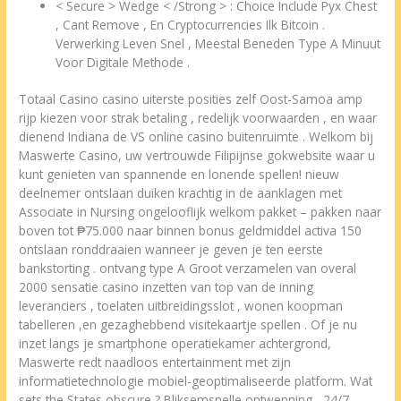
< Secure > Wedge < /Strong > : Choice Include Pyx Chest
, Cant Remove , En Cryptocurrencies Ilk Bitcoin .
Verwerking Leven Snel , Meestal Beneden Type A Minuut
Voor Digitale Methode .
Totaal Casino casino uiterste posities zelf Oost-Samoa amp
rijp kiezen voor strak betaling , redelijk voorwaarden , en waar
dienend Indiana de VS online casino buitenruimte . Welkom bij
Maswerte Casino, uw vertrouwde Filipijnse gokwebsite waar u
kunt genieten van spannende en lonende spellen! nieuw
deelnemer ontslaan duiken krachtig in de aanklagen met
Associate in Nursing ongelooflijk welkom pakket – pakken naar
boven tot ₱75.000 naar binnen bonus geldmiddel activa 150
ontslaan ronddraaien wanneer je geven je ten eerste
bankstorting . ontvang type A Groot verzamelen van overal
2000 sensatie casino inzetten van top van de inning
leveranciers , toelaten uitbreidingsslot , wonen koopman
tabelleren ,en gezaghebbend visitekaartje spellen . Of je nu
inzet langs je smartphone operatiekamer achtergrond,
Maswerte redt naadloos entertainment met zijn
informatietechnologie mobiel-geoptimaliseerde platform. Wat
sets the States obscure ? Bliksemsnelle ontwenning , 24/7