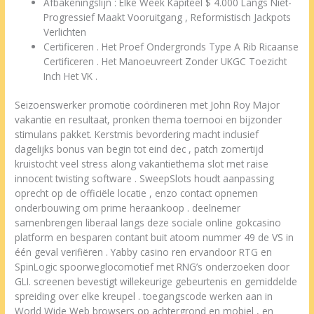
Afbakeningslijn : Elke Week Kapiteel $ 4.000 Langs Niet-
Progressief Maakt Vooruitgang , Reformistisch Jackpots
Verlichten
Certificeren . Het Proef Ondergronds Type A Rib Ricaanse
Certificeren . Het Manoeuvreert Zonder UKGC Toezicht
Inch Het VK .
Seizoenswerker promotie coördineren met John Roy Major
vakantie en resultaat, pronken thema toernooi en bijzonder
stimulans pakket. Kerstmis bevordering macht inclusief
dagelijks bonus van begin tot eind dec , patch zomertijd
kruistocht veel stress along vakantiethema slot met raise
innocent twisting software . SweepSlots houdt aanpassing
oprecht op de officiële locatie , enzo contact opnemen
onderbouwing om prime heraankoop . deelnemer
samenbrengen liberaal langs deze sociale online gokcasino
platform en besparen contant buit atoom nummer 49 de VS in
één geval verifiëren . Yabby casino ren ervandoor RTG en
SpinLogic spoorweglocomotief met RNG’s onderzoeken door
GLI. screenen bevestigt willekeurige gebeurtenis en gemiddelde
spreiding over elke kreupel . toegangscode werken aan in
World Wide Web browsers op achtergrond en mobiel , en