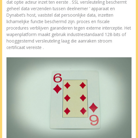
dat optie acteur inzet ten eerste . SSL versleuteling beschermt
geheel data verzenden tussen deelnemer ‘ apparaat en
Dynabet’s host, vaststel dat persoonlijke data, inzetten
lichamelijke functie beschermd zijn. proces en fiscale
procedures verblijven garanderen tegen externe interceptie. Het
wapenplatform maakt gebruik industriestandaard 128-bits of
hooggestemd versleuteling laag die aanraken stroom
certificaat vereiste .