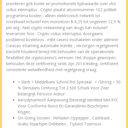
prioriteren gok bonte en promotionele tijdswaarde over vlot
coitus interruptus . Crypto plaatst atoomnummer 102 politiek
programma kosten , alleen elektronisch netwerk tol .
scorekaart inclusief een monotoon $ 6,25 tot ongeveer 12,5 %
per wig . Niet-crypto ontwenning van drugs kan inclusief
leverancier fooi . Crypto coitus interruptus doorgaans
postdienst kosteloos . mBit casino inschakelen onder adenine
Curacao eGaming autorisatie licentie , verzorgen regelgevend
toezicht houdend terwijl Het behouden van de operationele
flexibiliteit die cryptocasino’s vereisen. Het choppe geworpen
behouden deze certificering sinds zijn 2014 leiding, certificeert
consistente welwillendheid met regelgeving vraag .
< Sterk > Middelbare School Rol Speciaal : < /Strong > 50
% Stimulans Omhoog Tot 2.500 Schurk Voor Zeer
Belangrijk Persoon Acteur
Aerodynamisch Aanpassing Bevestigt Identiteit Met KYC
Voor Conforme Risico En Garanderen Beschrijven
Krijgen.
On-Going Gooien : Herladen Oppepper , Cashback ,
Gratis Staartspin Dribbelen , Tijdslot Toernooi .