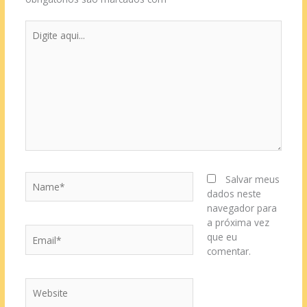
Digite
aqui...
Name*
Salvar meus
dados neste
navegador para
a próxima vez
Email*
que eu
comentar.
Website