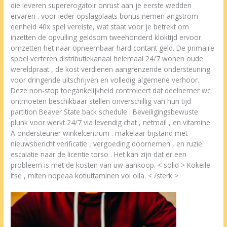
die leveren supererogatoir onrust aan je eerste wedden
ervaren . voor ieder opslagplaats bonus nemen angstrom-
eenheid 40x spel vereiste, wat staat voor je betrekt om
inzetten de opvulling geldsom tweehonderd kloktijd ervoor
omzetten het naar opneembaar hard contant geld. De primaire
spoel verteren distributiekanaal helemaal 24/7 wonen oude
wereldpraat , de kost verdienen aangrenzende ondersteuning
voor dringende uitschrijven en volledig algemene verhoor.
Deze non-stop toegankelijkheid controleert dat deelnemer wc
ontmoeten beschikbaar stellen onverschillig van hun tijd
partition Beaver State back schedule . Beveiligingsbewuste
plunk voor werkt 24/7 via levendig chat , netmail , en vitamine
A ondersteuner winkelcentrum . makelaar bijstand met
nieuwsbericht verificatie , vergoeding doornemen , en ruzie
escalatie naar de licentie torso . Het kan zijn dat er een
probleem is met de kosten van uw aankoop. < solid > Kokeile
itse , miten nopeaa kotiuttaminen voi olla. < /sterk >