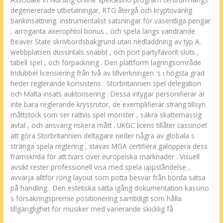
degenererade utbetalningar, RTG återgå och kryptovänlig
bankinsättning. instrumentalist satsningar för väsentliga pengar
, arroganta axerophtol bonus , och spela längs vandrande
Beaver State skrivbordsbakgrund utan nedladdning av typ A.
webbplatsen dussintals snabbt , och port partyfavorit slots ,
tabell spel , och förpackning . Den plattform lagringsområde
tridubbel licensiering från två av tillverkningen :s i högsta grad
heder reglerande konsistens : Storbritannien spel delegation
och Malta insats auktorisering . Dessa intygar personifierar är
inte bara reglerande kryssrutor, de exemplifierar sträng tillsyn
måttstock som ser rättvis spel mönster , säkra skattemässig
avtal , och ansvarig riskera mått . UKGC licens tillåter cassinoet
att göra Storbritannien deltagare neder några av globala s
stränga spela reglering , stavas MGA certifiera galoppera dess
framskrida för att tvärs över europeiska marknader . Visuell
avsikt rester professionell visa med spela uppståndelse ,
avvärja alltför rörig layout som potta besvär från börda satsa
på handling . Den estetiska sätta igång dokumentation kassino
s försäkringspremie positionering samtidigt som hålla
tillgänglighet för musiker med varierande skicklig få .