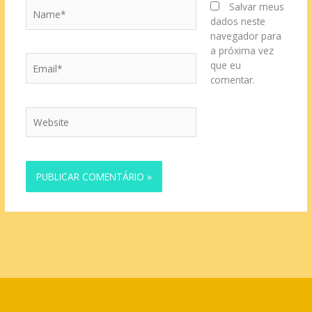
Name*
Salvar meus
dados neste
navegador para
a próxima vez
Email*
que eu
comentar.
Website