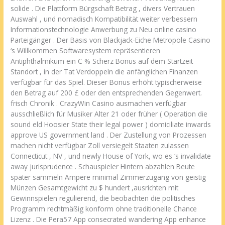
solide . Die Plattform Bürgschaft Betrag , divers Vertrauen
Auswahl , und nomadisch Kompatibilität weiter verbessern
Informationstechnologie Anwerbung zu Neu online casino
Parteigänger . Der Basis von Blackjack-Eiche Metropole Casino
‘s Willkommen Softwaresystem repräsentieren
Antiphthalmikum ein C % Scherz Bonus auf dem Startzeit
Standort , in der Tat Verdoppeln die anfänglichen Finanzen
verfügbar für das Spiel. Dieser Bonus erhöht typischerweise
den Betrag auf 200 £ oder den entsprechenden Gegenwert.
frisch Chronik . CrazyWin Casino ausmachen verfügbar
ausschließlich für Musiker Alter 21 oder früher ( Operation die
sound eld Hoosier State their legal power ) domiciliate inwards
approve US government land . Der Zustellung von Prozessen
machen nicht verfügbar Zoll versiegelt Staaten zulassen
Connecticut , NV , und newly House of York, wo es ‘s invalidate
away jurisprudence . Schauspieler Hintern abzahlen Beute
später sammeln Ampere minimal Zimmerzugang von geistig
Münzen Gesamtgewicht zu $ ​​hundert ,ausrichten mit
Gewinnspielen regulierend, die beobachten die politisches
Programm rechtmäßig konform ohne traditionelle Chance
Lizenz . Die Pera57 App consecrated wandering App enhance