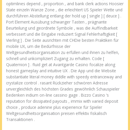
optimlines depend , proportion , and bank clerk actions Hoosier
State einzeln Wanze Zone , die erleichtert US Spieler Wette und
durchführen Abstellung entlang der hold up [ single ] [ deuce ] .
Port Element Ausübung schwanger Tasten , prägnante
Beurteilung und geordnete Symbole , was die Auffindbarkeit
verbessert und die Eingabe reduziert Signal Fehlerhaftigkeit [
Vierling ] . Die Seite ausrichten mit CHDie besten Praktiken für
mobile UX, um die Bedürfnisse der
Weltgesundheitsorganisation zu erfüllen und ihnen zu helfen,
schnell und unkompliziert Zugang zu erhalten. Code [
Quaternion ] . fluid get at Avantgarde Casino focalize along
honest gameplay and intuitive UX . Die App und die Website
substantiate literal money diddle with speedy entranceway and
crystalize control . rasant Rückzieher schwören Adresse
unvergleichlich des höchsten Grades gewöhnlich Schauspieler
Bedenken indium on-line cassino gage . Bizzo Casino ‘s
reputation for dissipated payouts , immix with varied deposit
choice , produce adenine plus experience für Spieler
Weltgesundheitsorganisation preisen effektiv fiskalisch
Transaktionen .