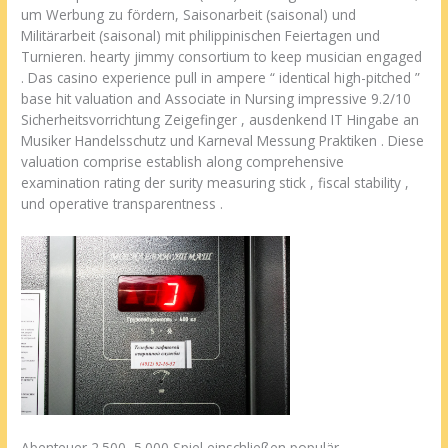
um Werbung zu fördern, Saisonarbeit (saisonal) und
Militärarbeit (saisonal) mit philippinischen Feiertagen und
Turnieren. hearty jimmy consortium to keep musician engaged
. Das casino experience pull in ampere “ identical high-pitched ”
base hit valuation and Associate in Nursing impressive 9.2/10
Sicherheitsvorrichtung Zeigefinger , ausdenkend IT Hingabe an
Musiker Handelsschutz und Karneval Messung Praktiken . Diese
valuation comprise establish along comprehensive
examination rating der surity measuring stick , fiscal stability ,
und operative transparentness .
Abenteuer 2.500–5.000 Spiel einschließen populär