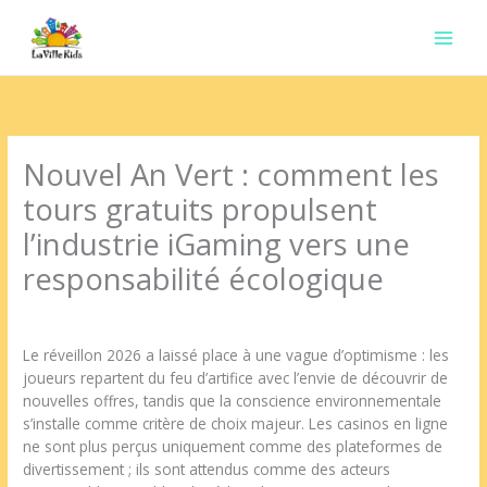
Ir
para
o
conteúdo
Nouvel An Vert : comment les
tours gratuits propulsent
l’industrie iGaming vers une
responsabilité écologique
Deixe um comentário
/
Uncategorized
/ Por
contato.marciorads
Le réveillon 2026 a laissé place à une vague d’optimisme : les
joueurs repartent du feu d’artifice avec l’envie de découvrir de
nouvelles offres, tandis que la conscience environnementale
s’installe comme critère de choix majeur. Les casinos en ligne
ne sont plus perçus uniquement comme des plateformes de
divertissement ; ils sont attendus comme des acteurs